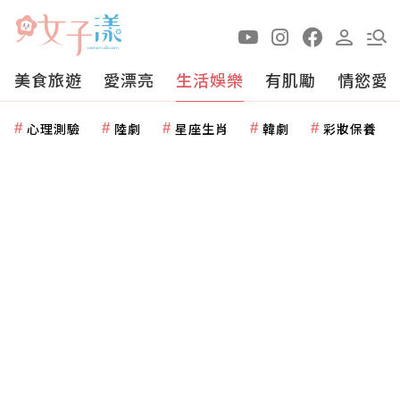
美食旅遊
愛漂亮
生活娛樂
有肌勵
情慾愛
心理測驗
陸劇
星座生肖
韓劇
彩妝保養