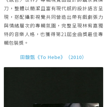
刀，整體以簡潔且富有現代感的設計語言呈
現，搭配攝影視覺共同營造出帶有戲劇張力
與情緒層次的專輯氛圍，完整呈現林宥嘉獨
特的音樂人格，也獲得第21屆金曲獎最佳專
輯包裝獎。
田馥甄《To Hebe》（2010）