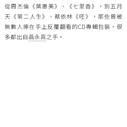
從周杰倫《葉惠美》、《七里香》，到五月
天《第二人生》、蔡依林《呸》，那些曾被
無數人捧在手上反覆翻看的CD專輯包裝，很
多都出自
聶永真
之手。