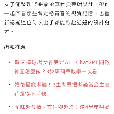
女子漾整理15張聶永真經典專輯設計，帶你
一起回看那些曾定格青春的視覺記憶，也重
新認識這位每次出手都能掀起話題的設計鬼
才。
編輯推薦
韓國棒球場女神竟是AI！ChatGPT同款
神圖怎麼做？3步驟簡單教學一次看
婚後最寵老婆！3生肖男把老婆當公主養
花錢從不手軟
曖昧超會撩、交往卻超冷！這4星座戀愛