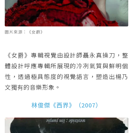
圖片來源：《女爵》
《女爵》專輯視覺由設計師聶永真操刀，整
體設計呼應專輯所展現的冷冽氣質與鮮明個
性，透過極具態度的視覺語言，塑造出楊乃
文獨有的音樂形象。
林俊傑《西界》（2007）