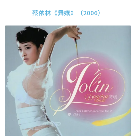
蔡依林《舞孃》（2006）