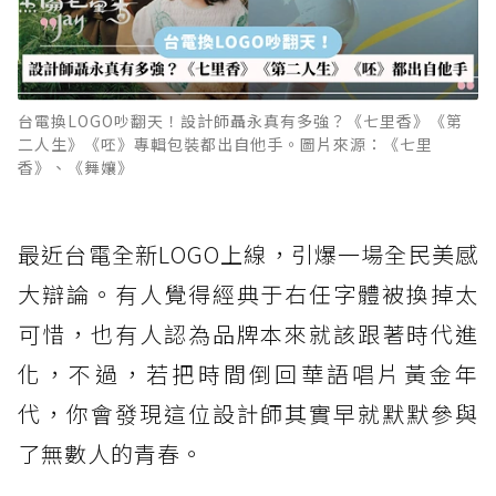
台電換LOGO吵翻天！設計師聶永真有多強？《七里香》《第
二人生》《呸》專輯包裝都出自他手。圖片來源：《七里
香》、《舞孃》
最近台電全新LOGO上線，引爆一場全民美感
大辯論。有人覺得經典于右任字體被換掉太
可惜，也有人認為品牌本來就該跟著時代進
化，不過，若把時間倒回華語唱片黃金年
代，你會發現這位設計師其實早就默默參與
了無數人的青春。