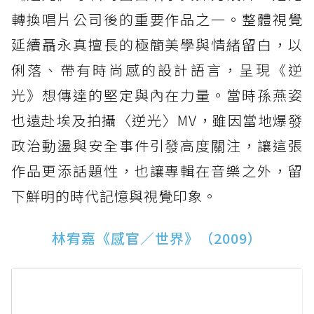
轉換唱片公司後的重要作品之一。整體視覺
延續聶永真擅長的極簡美學與情緒留白，以
俐落、帶有時尚感的設計語言，呈現《逆
光》想傳達的堅定與內在力量。當時孫燕姿
也遠赴埃及拍攝〈逆光〉MV，雖因當地爆發
政治動盪與安全事件引發高度關注，讓這張
作品更添話題性，也讓專輯在音樂之外，留
下鮮明的時代記憶與視覺印象。
林宥嘉《感官／世界》（2009）