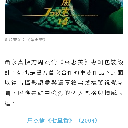
圖片來源：《葉惠美》
聶永真操刀周杰倫《葉惠美》專輯包裝設
計，這也是雙方首次合作的重要作品。封面
以復古攝影語彙與濃厚敘事感構築視覺氛
圍，呼應專輯中強烈的個人風格與情感表
達。
周杰倫《七里香》（2004）