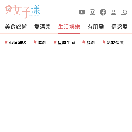
美食旅遊
愛漂亮
生活娛樂
有肌勵
情慾愛
心理測驗
陸劇
星座生肖
韓劇
彩妝保養