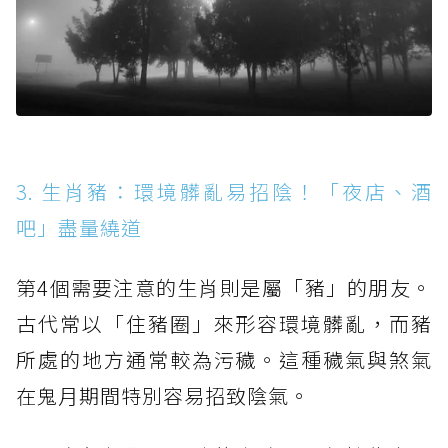
3. 生肖豬：環境髒亂易招陰！「夜店、酒
吧」盡量繞道
第4個需要注意的生肖則是屬「豬」的朋友。
古代常以「住豬圈」來形容環境髒亂，而豬
所處的地方通常較為污穢。這種穢氣與煞氣
在鬼月期間特別容易招致陰氣。