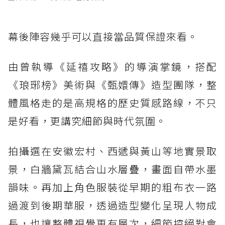
幕後陣容幾乎可以直接當品質保證來看。
由曾執導《延禧攻略》的導演掌鏡，搭配
《琅琊榜》美術與《甄嬛傳》造型團隊，整
體風格走的是高規格的歷史質感路線，不只
是好看，更講究細節與時代氛圍。
拍攝選在安徽宏村、西遞與黃山等地實景取
景，白牆黛瓦結合山水層疊，畫面自帶水墨
韻味。再加上角色服裝從早期的粗布衣一路
過渡到後期華服，透過造型變化呈現人物成
長，也讓整體視覺更有層次，細節控絕對會