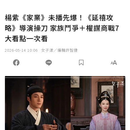
楊紫《家業》未播先爆！《延禧攻
略》導演操刀 家族鬥爭＋權謀商戰7
大看點一次看
2026-05-14 10:06
女子漾／編輯許智捷