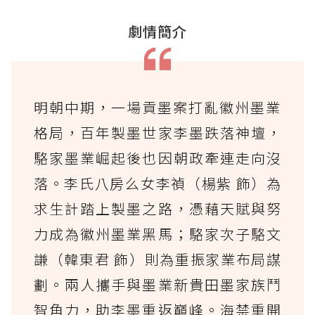
劇情簡介
明朝中期，一場貢墨案打亂徽州墨業
格局，百年製墨世家李墨跌落神壇，
駱家墨業崛起後也因朝政牽連走向沒
落。李氏八房么女李禎（楊紫 飾）為
求生計踏上製墨之路，憑藉天賦與努
力成為徽州墨業黑馬；駱家次子駱文
謙（韓東君 飾）則為重振家業布局謀
劃。兩人攜手與墨業新貴田墨家族鬥
智角力，助李墨重返巔峰。海禁重開