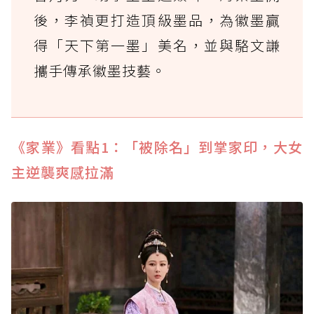
後，李禎更打造頂級墨品，為徽墨贏
得「天下第一墨」美名，並與駱文謙
攜手傳承徽墨技藝。
《家業》看點1：「被除名」到掌家印，大女
主逆襲爽感拉滿