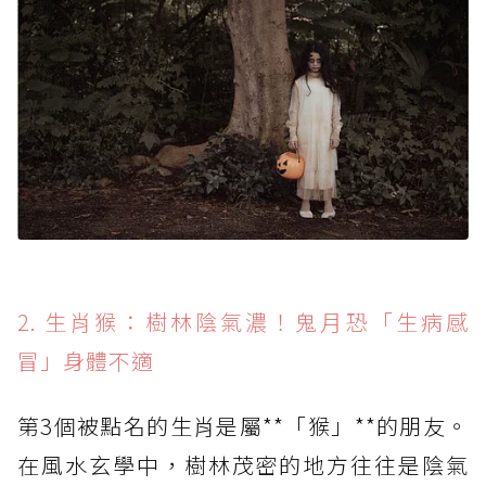
2. 生肖猴：樹林陰氣濃！鬼月恐「生病感
冒」身體不適
第3個被點名的生肖是屬**「猴」**的朋友。
在風水玄學中，樹林茂密的地方往往是陰氣