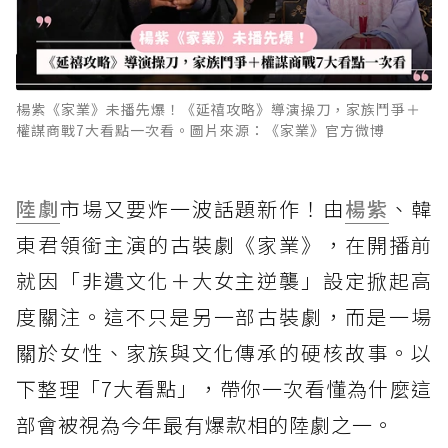
楊紫《家業》未播先爆！《延禧攻略》導演操刀，家族鬥爭＋
權謀商戰7大看點一次看。圖片來源：《家業》官方微博
陸劇
市場又要炸一波話題新作！由
楊紫
、韓
東君領銜主演的古裝劇《家業》，在開播前
就因「非遺文化＋大女主逆襲」設定掀起高
度關注。這不只是另一部古裝劇，而是一場
關於女性、家族與文化傳承的硬核故事。以
下整理「7大看點」，帶你一次看懂為什麼這
部會被視為今年最有爆款相的陸劇之一。