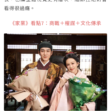
看得很過癮。
《家業》看點7：商戰＋權謀＋文化傳承