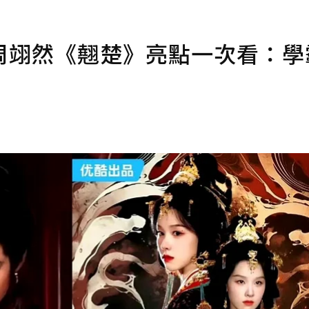
周翊然《翹楚》亮點一次看：學