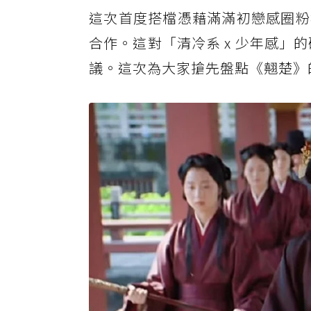
這次首度搭檔憑藉滿滿初戀感圈粉
合作。這對「清冷系 x 少年感」
議。這次為大家搶先盤點《翹楚》