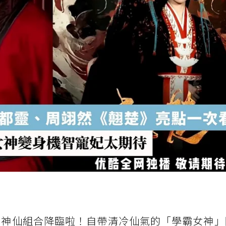
」的神仙組合降臨啦！自帶清冷仙氣的「學霸女神」