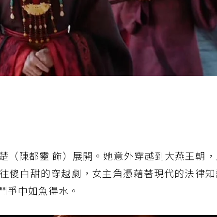
楚（陳都靈 飾）展開。她意外穿越到大燕王朝，
往傻白甜的穿越劇，女主角憑藉著現代的法律知
鬥爭中如魚得水。