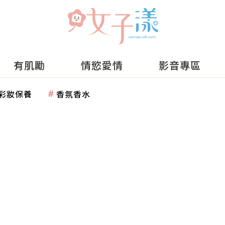
有肌勵
情慾愛情
影音專區
彩妝保養
香氛香水