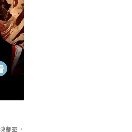
陳都靈
，