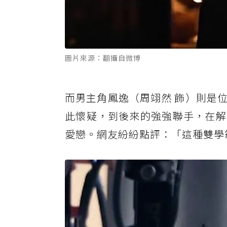
圖片來源：翻攝自微博
而男主角鳳逸（周翊然 飾）則是
此懷疑，到後來的強強聯手，在解
愛戀。網友紛紛點評：「這種雙學