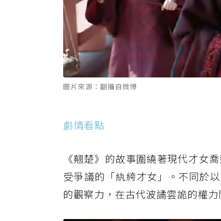
圖片來源：翻攝自微博
劇情看點
《翹楚》的故事圍繞著現代才女喬
受爭議的「紈絝才女」。不同於以
的觀察力，在古代波譎雲詭的權力