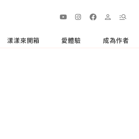
漾漾來開箱
愛體驗
成為作者