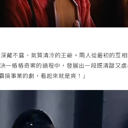
位深藏不露、氣質清冷的王爺。兩人從最初的互相
決一樁樁奇案的過程中，發展出一段既清甜又虐
霸搞事業的劇，看起來就是爽！」