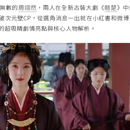
無數的
周翊然
，兩人在全新古裝大劇《
翹楚
》中
的破次元壁CP，從選角消息一出就在小紅書和微
的超吸睛劇情亮點與核心人物解析。