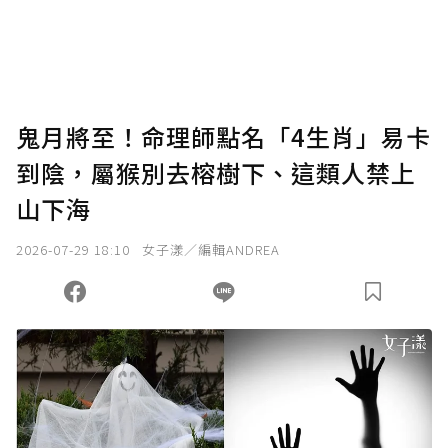
鬼月將至！命理師點名「4生肖」易卡
到陰，屬猴別去榕樹下、這類人禁上
山下海
2026-07-29 18:10
女子漾／編輯ANDREA