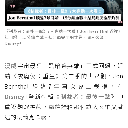
《制裁者：最後一擊》7大亮點一次看！Jon Bernthal 睽違7
年回歸 15分鐘血戰＋結局痛哭全網炸裂。圖片來源：
Disney+
漫威
宇宙最狂「黑暗系英雄」正式回歸，延
續《夜魔俠：重生》第二季的世界觀，Jon
Bernthal 睽違7年再次披上戰袍，在
Disney
+全新特輯《
制裁者：最後一擊
》中
重返觀眾視線，繼續詮釋那個讓人又怕又著
迷的法蘭克卡索。