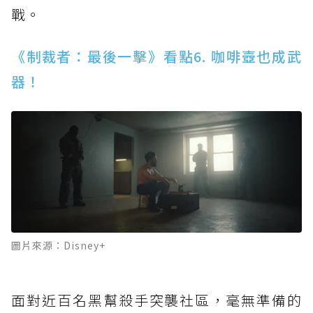
戰。
《制裁者：最後一擊》看點6. 咖啡壺也成武
器！
圖片來源：Disney+
面對近百名黑幫殺手突襲社區，毫無準備的