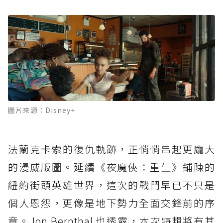
圖片來源：Disney+
法蘭克卡索的復仇軌跡，正悄悄串起更龐大
的漫威版圖。延續《夜魔俠：重生》鋪陳的
紐約街頭英雄世界，這次的戰鬥早已不只是
個人恩怨，更像是地下勢力全面交鋒前的序
章。Jon Bernthal 也透露，本次特輯將有其