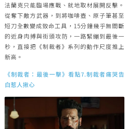
法蘭克只能臨場應戰、就地取材展開反擊。
從奪下敵方武器，到將咖啡壺、原子筆甚至
短刀全數變成致命工具，15分鐘幾乎無間斷
的近身肉搏與街頭攻防，一路緊繃到最後一
秒，直接把《制裁者》系列的動作尺度推上
新高。
《制裁者：最後一擊》看點7.制裁者痛哭告
白惹人揪心