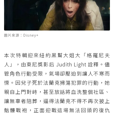
圖片來源：Disney+
本次特輯迎來紐約黑幫大姐大「格羅尼夫
人」，由東尼獎影后 Judith Light 詮釋。儘
管角色行動受限，氣場卻壓迫到讓人不寒而
慄。因兒子死於法蘭克掃蕩犯罪的行動，她
親自上門對峙，甚至放話將血洗整個社區、
讓無辜者陪葬，逼得法蘭克不得不再次披上
骷髏戰袍，正面迎戰這場無法回頭的復仇