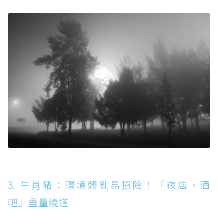
3. 生肖豬：環境髒亂易招陰！「夜店、酒
吧」盡量繞道