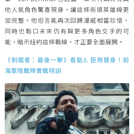
他人氣角色驚喜現身，讓這條街頭英雄線更
加完整。他坦言能再次回歸漫威相當珍惜，
同時也鬆口未來仍有與更多角色交手的可
能，暗示紐約這條戰線，才正要全面展開。
《制裁者：最後一擊》看點3. 拒用替身！前
海軍陸戰隊實戰特訓