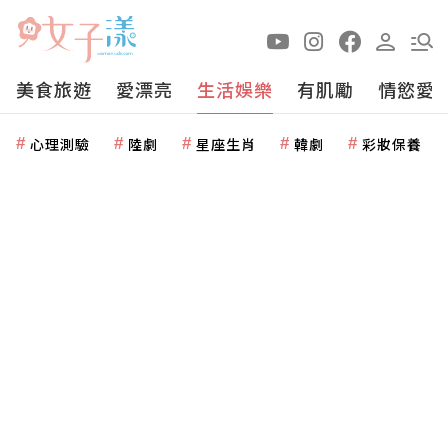
美食旅遊
愛漂亮
生活娛樂
有肌勵
情慾愛
心理測驗
陸劇
星座生肖
韓劇
彩妝保養