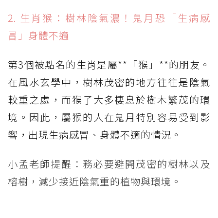
2. 生肖猴：樹林陰氣濃！鬼月恐「生病感
冒」身體不適
第3個被點名的生肖是屬**「猴」**的朋友。
在風水玄學中，樹林茂密的地方往往是陰氣
較重之處，而猴子大多棲息於樹木繁茂的環
境。因此，屬猴的人在鬼月特別容易受到影
響，出現生病感冒、身體不適的情況。
小孟老師提醒：務必要避開茂密的樹林以及
榕樹，減少接近陰氣重的植物與環境。