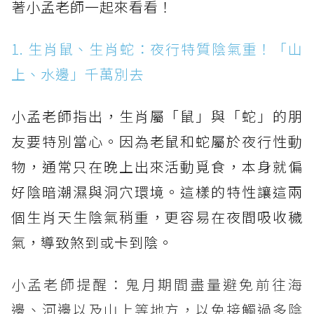
著小孟老師一起來看看！
1. 生肖鼠、生肖蛇：夜行特質陰氣重！「山
上、水邊」千萬別去
小孟老師指出，生肖屬「鼠」與「蛇」的朋
友要特別當心。因為老鼠和蛇屬於夜行性動
物，通常只在晚上出來活動覓食，本身就偏
好陰暗潮濕與洞穴環境。這樣的特性讓這兩
個生肖天生陰氣稍重，更容易在夜間吸收穢
氣，導致煞到或卡到陰。
小孟老師提醒：鬼月期間盡量避免前往海
邊、河邊以及山上等地方，以免接觸過多陰