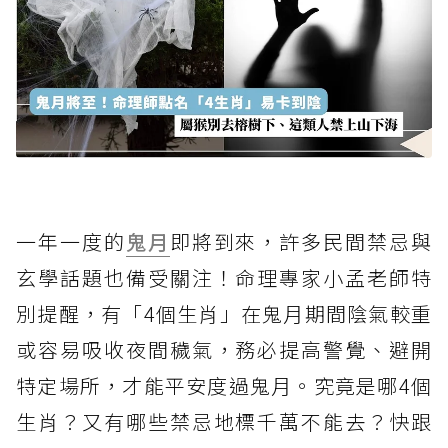
一年一度的
鬼月
即將到來，許多民間禁忌與
玄學話題也備受關注！命理專家小孟老師特
別提醒，有「4個生肖」在鬼月期間陰氣較重
或容易吸收夜間穢氣，務必提高警覺、避開
特定場所，才能平安度過鬼月。究竟是哪4個
生肖？又有哪些禁忌地標千萬不能去？快跟