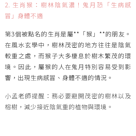
2. 生肖猴：樹林陰氣濃！鬼月恐「生病感
冒」身體不適
第3個被點名的生肖是屬**「猴」**的朋友。
在風水玄學中，樹林茂密的地方往往是陰氣
較重之處，而猴子大多棲息於樹木繁茂的環
境。因此，屬猴的人在鬼月特別容易受到影
響，出現生病感冒、身體不適的情況。
小孟老師提醒：務必要避開茂密的樹林以及
榕樹，減少接近陰氣重的植物與環境。