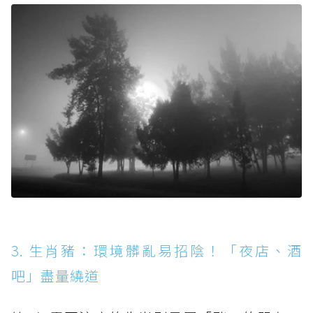
3. 生肖豬：環境髒亂易招陰！「夜店、酒
吧」盡量繞道