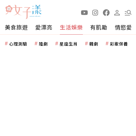
美食旅遊
愛漂亮
生活娛樂
有肌勵
情慾愛
心理測驗
陸劇
星座生肖
韓劇
彩妝保養