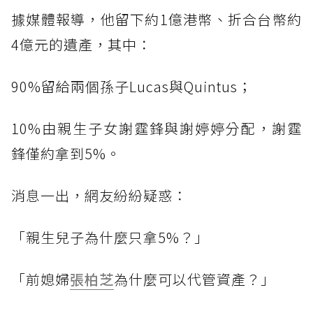
據媒體報導，他留下約1億港幣、折合台幣約
4億元的遺產，其中：
90%留給兩個孫子Lucas與Quintus；
10%由親生子女謝霆鋒與謝婷婷分配，謝霆
鋒僅約拿到5%。
消息一出，網友紛紛疑惑：
「親生兒子為什麼只拿5%？」
「前媳婦
張柏芝
為什麼可以代管資產？」