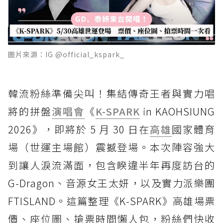
圖片來源：IG @official_kspark_
韓流粉絲準備尖叫！集結傳奇王者與實力唱
將的拼盤
演唱會
《
K-SPARK
in KAOHSIUNG
2026》，即將於 5 月 30 日在
高雄
國家體育
場（世運主場館）震撼登場。本次陣容強大
到讓人淚流滿面，包含睽違半年再度訪台的
G-Dragon、音源女王太妍，以及實力派樂團
FTISLAND。這篇整理《K-SPARK》高雄場票
價、座位圖、搶票時間懶人包，粉絲們快收