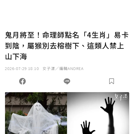
鬼月將至！命理師點名「4生肖」易卡
到陰，屬猴別去榕樹下、這類人禁上
山下海
2026-07-29 18:10
女子漾／編輯ANDREA