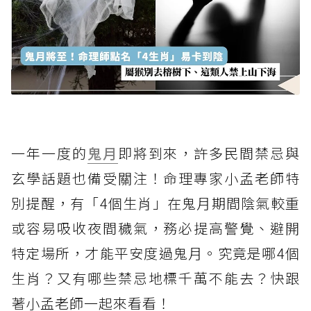
一年一度的
鬼月
即將到來，許多民間禁忌與
玄學話題也備受關注！命理專家小孟老師特
別提醒，有「4個生肖」在鬼月期間陰氣較重
或容易吸收夜間穢氣，務必提高警覺、避開
特定場所，才能平安度過鬼月。究竟是哪4個
生肖？又有哪些禁忌地標千萬不能去？快跟
著小孟老師一起來看看！