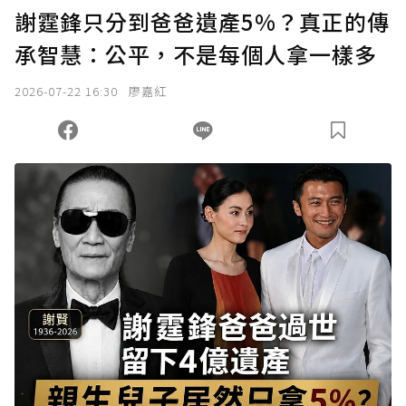
謝霆鋒只分到爸爸遺產5%？真正的傳
承智慧：公平，不是每個人拿一樣多
2026-07-22 16:30
廖嘉紅