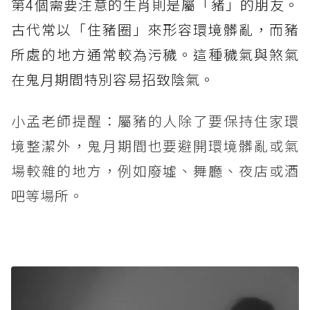
第4個需要注意的生肖則是屬「豬」的朋友。
古代常以「住豬圈」來形容環境髒亂，而豬
所處的地方通常較為污穢。這種穢氣與煞氣
在鬼月期間特別容易招致陰氣。
小孟老師提醒：屬豬的人除了要保持住家環
境整潔外，鬼月期間也要避開環境髒亂或氣
場較雜的地方，例如廢墟、舞廳、夜店或酒
吧等場所。