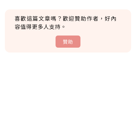
喜歡這篇文章嗎？歡迎贊助作者，好內
容值得更多人支持。
贊助
贊助說明
為了鼓勵作者持續創作更好的內容，會員可以
使用「贊助」功能實質回饋給喜愛的作者。可
將您認為適合的點數贈送給作者，一旦使用贊
助點數即不得撤銷，單筆贊助最低點數為30
點，最高點數沒有上限。