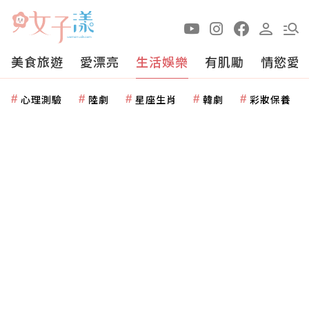
美食旅遊
愛漂亮
生活娛樂
有肌勵
情慾愛
心理測驗
陸劇
星座生肖
韓劇
彩妝保養