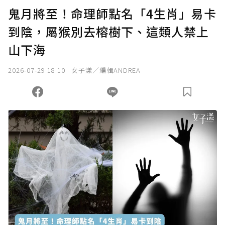
U 利點數 1 點 = NTD 1 元。
鬼月將至！命理師點名「4生肖」易卡
到陰，屬猴別去榕樹下、這類人禁上
確認送出
山下海
我已詳閱贊助說明，且同意站方的使用條款。
2026-07-29 18:10
女子漾／編輯ANDREA
您當前剩餘 U 利點數：
0
點；前往
購買點數