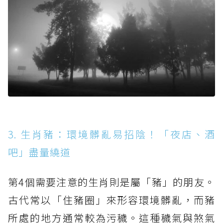
3. 生肖豬：環境髒亂易招陰！「夜店、酒
吧」盡量繞道
第4個需要注意的生肖則是屬「豬」的朋友。
古代常以「住豬圈」來形容環境髒亂，而豬
所處的地方通常較為污穢。這種穢氣與煞氣