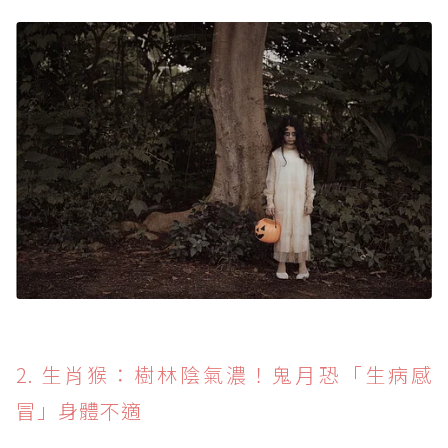
2. 生肖猴：樹林陰氣濃！鬼月恐「生病感
冒」身體不適