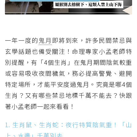
一年一度的
鬼月
即將到來，許多民間禁忌與
玄學話題也備受關注！命理專家小孟老師特
別提醒，有「4個生肖」在鬼月期間陰氣較重
或容易吸收夜間穢氣，務必提高警覺、避開
特定場所，才能平安度過鬼月。究竟是哪4個
生肖？又有哪些禁忌地標千萬不能去？快跟
著小孟老師一起來看看！
1. 生肖鼠、生肖蛇：夜行特質陰氣重！「山
上、水邊」千萬別去