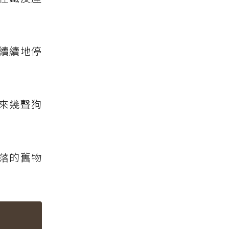
續續地停
來幾聲狗
落的舊物