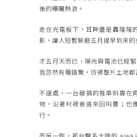
後的曝曬熱浪。
走在光電板下，耳畔盡是轟隆隆
影，讓人短暫躲避五月提早到來的
才五月天而已，陽光與電池已經緊
我忽然有種錯覺，彷彿整片土地都
不遠處，一台破損的推車斜靠在
物，沿著村裡巷道來回叫賣；也
行。
而另一側，那台聲名大噪的 aiw