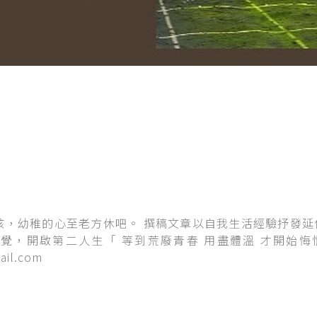
孩，幼稚的心至老方休吧。 撰稿文章以自我生活經驗抒發延
覺，開啟第二人生「 等到荒廢青春 用盡體溫 才開始悔恨」
il.com