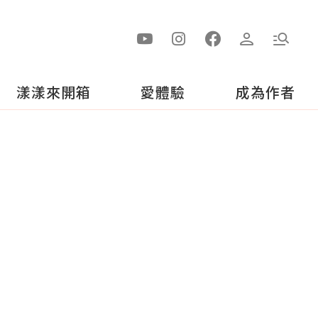
漾漾來開箱
愛體驗
成為作者