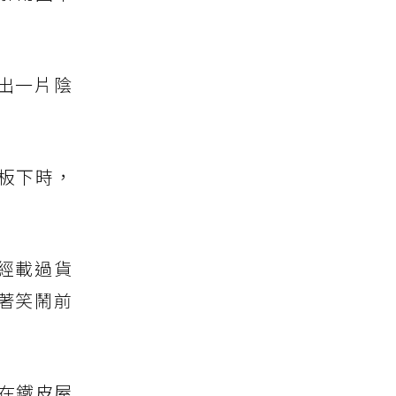
出一片陰
板下時，
經載過貨
著笑鬧前
擺在鐵皮屋