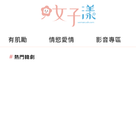
有肌勵
情慾愛情
影音專區
熱門韓劇