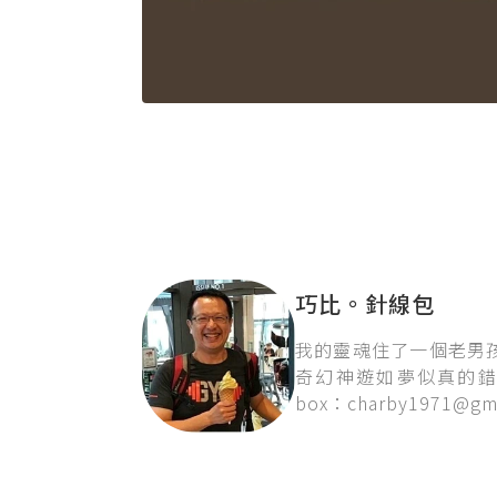
巧比。針線包
我的靈魂住了一個老男
奇幻神遊如夢似真的錯
box：charby1971@gma