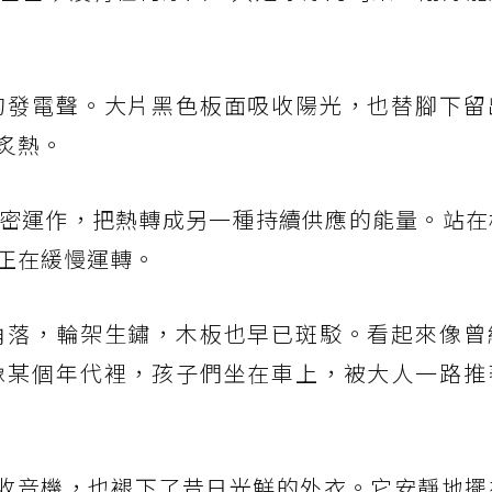
的發電聲。大片黑色板面吸收陽光，也替腳下留
炙熱。
密運作，把熱轉成另一種持續供應的能量。站在
正在緩慢運轉。
角落，輪架生鏽，木板也早已斑駁。看起來像曾
像某個年代裡，孩子們坐在車上，被大人一路推
a 收音機，也褪下了昔日光鮮的外衣。它安靜地