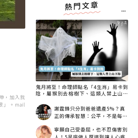
熱門文章
鬼月將至！命理師點名「4生肖」易卡到
陰，屬猴別去榕樹下、這類人禁上山下
伸，加入我
海
。mail
謝霆鋒只分到爸爸遺產5%？真
正的傳承智慧：公平，不是每個
人拿一樣多
寧願自己受委屈，也不忍傷害別
人！5星座做人厚道到讓人心疼