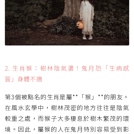
2. 生肖猴：樹林陰氣濃！鬼月恐「生病感
冒」身體不適
第3個被點名的生肖是屬**「猴」**的朋友。
在風水玄學中，樹林茂密的地方往往是陰氣
較重之處，而猴子大多棲息於樹木繁茂的環
境。因此，屬猴的人在鬼月特別容易受到影