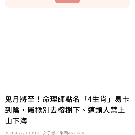
贊助說明
為了鼓勵作者持續創作更好的內容，會員可以
使用「贊助」功能實質回饋給喜愛的作者。可
將您認為適合的點數贈送給作者，一旦使用贊
助點數即不得撤銷，單筆贊助最低點數為30
點，最高點數沒有上限。
U 利點數 1 點 = NTD 1 元。
鬼月將至！命理師點名「4生肖」易卡
到陰，屬猴別去榕樹下、這類人禁上
確認送出
山下海
我已詳閱贊助說明，且同意站方的使用條款。
2026-07-29 18:10
女子漾／編輯ANDREA