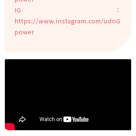
IG：
https://www.instagram.com/udnG
power