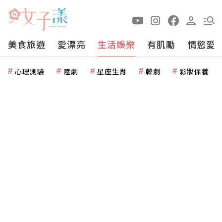
美食旅遊
愛漂亮
生活娛樂
有肌勵
情慾愛
心理測驗
陸劇
星座生肖
韓劇
彩妝保養