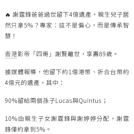
🔥 謝霆鋒爸爸過世留下4億遺產，親生兒子居
然只拿5%？專家：這不是偏心，而是傳承智
慧！
香港
影帝「四哥」謝賢離世，享壽89歲。
據媒體報導，他留下約1億港幣、折合台幣約
4億元的遺產，其中：
90%留給兩個孫子Lucas與Quintus；
10%由親生子女謝霆鋒與謝婷婷分配，謝霆
鋒僅約拿到5%。