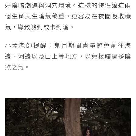
好陰暗潮濕與洞穴環境。這樣的特性讓這兩
個生肖天生陰氣稍重，更容易在夜間吸收穢
氣，導致煞到或卡到陰。
小孟老師提醒：鬼月期間盡量避免前往海
邊、河邊以及山上等地方，以免接觸過多陰
煞之氣。