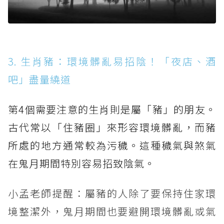
3. 生肖豬：環境髒亂易招陰！「夜店、酒
吧」盡量繞道
第4個需要注意的生肖則是屬「豬」的朋友。
古代常以「住豬圈」來形容環境髒亂，而豬
所處的地方通常較為污穢。這種穢氣與煞氣
在鬼月期間特別容易招致陰氣。
小孟老師提醒：屬豬的人除了要保持住家環
境整潔外，鬼月期間也要避開環境髒亂或氣