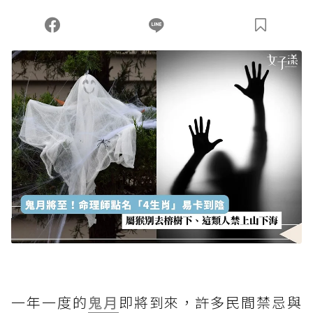
您當前剩餘 U 利點數：
0
點；前往
購買點數
一年一度的
鬼月
即將到來，許多民間禁忌與