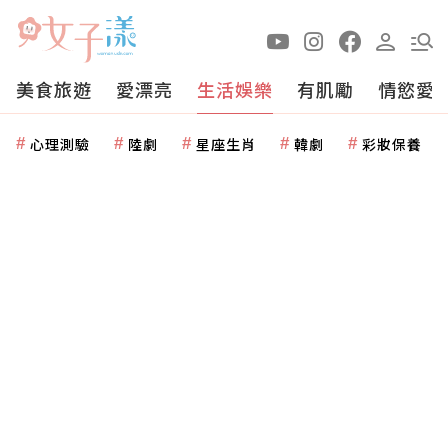
美食旅遊
愛漂亮
生活娛樂
有肌勵
情慾愛
心理測驗
陸劇
星座生肖
韓劇
彩妝保養