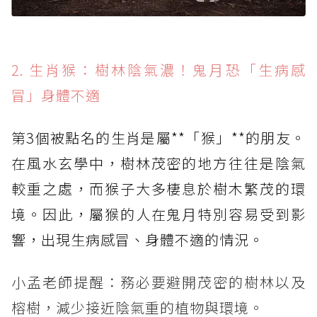
2. 生肖猴：樹林陰氣濃！鬼月恐「生病感
冒」身體不適
第3個被點名的生肖是屬**「猴」**的朋友。
在風水玄學中，樹林茂密的地方往往是陰氣
較重之處，而猴子大多棲息於樹木繁茂的環
境。因此，屬猴的人在鬼月特別容易受到影
響，出現生病感冒、身體不適的情況。
小孟老師提醒：務必要避開茂密的樹林以及
榕樹，減少接近陰氣重的植物與環境。