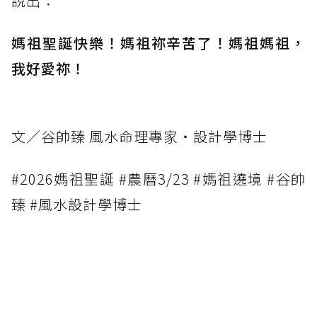
說出：
媽祖聖誕快樂！媽祖祢辛苦了！媽祖媽祖，
我好愛祢！
文／谷帥臻 風水命理專家・設計學博士
#2026媽祖聖誕 #農曆3/23 #媽祖遶境 #谷帥
臻 #風水設計學博士