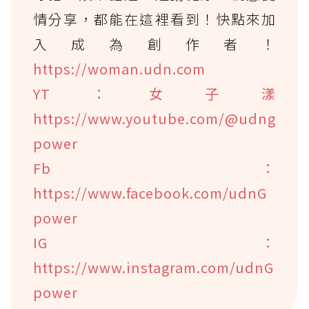
情分享，都能在這裡看到！快點來加
入成為創作者！
https://woman.udn.com
YT：女子漾
https://www.youtube.com/@udng
power
Fb：
https://www.facebook.com/udnG
power
IG：
https://www.instagram.com/udnG
power