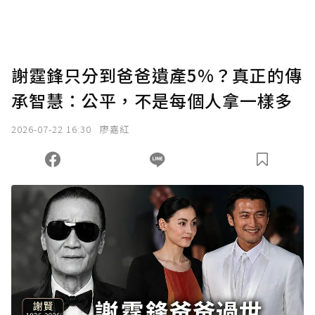
謝霆鋒只分到爸爸遺產5%？真正的傳
承智慧：公平，不是每個人拿一樣多
2026-07-22 16:30
廖嘉紅