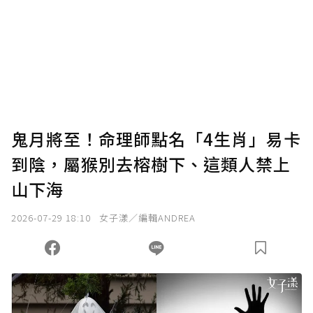
為了鼓勵作者持續創作更好的內容，會員可以
使用「贊助」功能實質回饋給喜愛的作者。可
將您認為適合的點數贈送給作者，一旦使用贊
助點數即不得撤銷，單筆贊助最低點數為30
點，最高點數沒有上限。
U 利點數 1 點 = NTD 1 元。
鬼月將至！命理師點名「4生肖」易卡
到陰，屬猴別去榕樹下、這類人禁上
確認送出
山下海
我已詳閱贊助說明，且同意站方的使用條款。
2026-07-29 18:10
女子漾／編輯ANDREA
您當前剩餘 U 利點數：
0
點；前往
購買點數