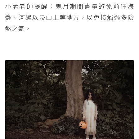
小孟老師提醒：鬼月期間盡量避免前往海
邊、河邊以及山上等地方，以免接觸過多陰
煞之氣。