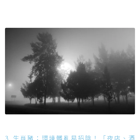
3. 生肖豬：環境髒亂易招陰！「夜店、酒