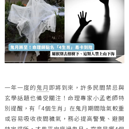
一年一度的
鬼月
即將到來，許多民間禁忌與
玄學話題也備受關注！命理專家小孟老師特
別提醒，有「4個生肖」在鬼月期間陰氣較重
或容易吸收夜間穢氣，務必提高警覺、避開
特定場所，才能平安度過鬼月。究竟是哪4個