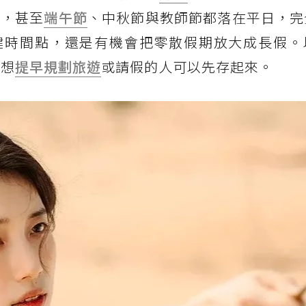
天，甚至
端午節
、中秋節與教師節都落在平日，完
鍵時間點，還是有機會把零散假期放大成長假。
，想
提早規劃旅遊
或請假的人可以先存起來。