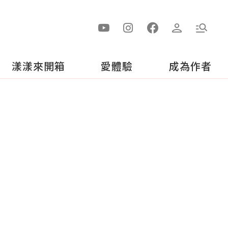
漾漾來開箱
愛體驗
成為作者