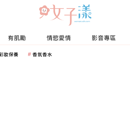
有肌勵
情慾愛情
影音專區
彩妝保養
香氛香水