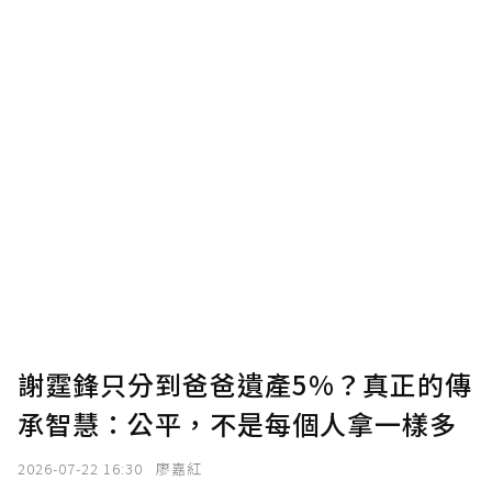
謝霆鋒只分到爸爸遺產5%？真正的傳
承智慧：公平，不是每個人拿一樣多
2026-07-22 16:30
廖嘉紅