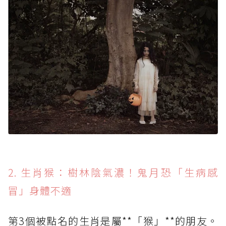
2. 生肖猴：樹林陰氣濃！鬼月恐「生病感
冒」身體不適
第3個被點名的生肖是屬**「猴」**的朋友。