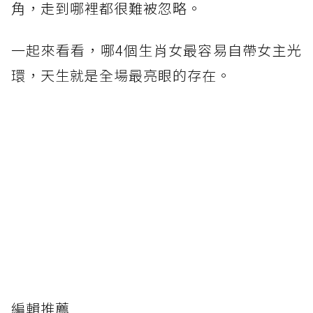
角，走到哪裡都很難被忽略。
一起來看看，哪4個生肖女最容易自帶女主光
環，天生就是全場最亮眼的存在。
編輯推薦