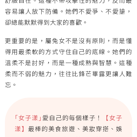
舒服自在。這種不帶攻擊性的魅力，反而最
容易讓人放下防備。她們不愛爭、不愛搶，
卻總能默默得到大家的喜歡。
更重要的是，屬兔女不是沒有原則，而是懂
得用最柔軟的方式守住自己的底線。她們的
溫柔不是討好，而是一種成熟與智慧。這種
柔而不弱的魅力，往往比鋒芒畢露更讓人難
忘。
｢女子漾｣
愛自己的每個樣子！
【女子
漾】
最棒的美食旅遊、美妝穿搭、娛