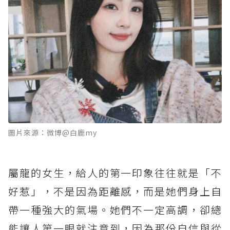
越著迷
圖片來源：微博@白鹿my
屬龍的女生，給人的第一印象往往就是「不
好惹」，不是因為距離感，而是她們身上自
帶一種強大的氣場。她們不一定高調，卻總
能讓人第一眼就注意到，因為那份自信與從