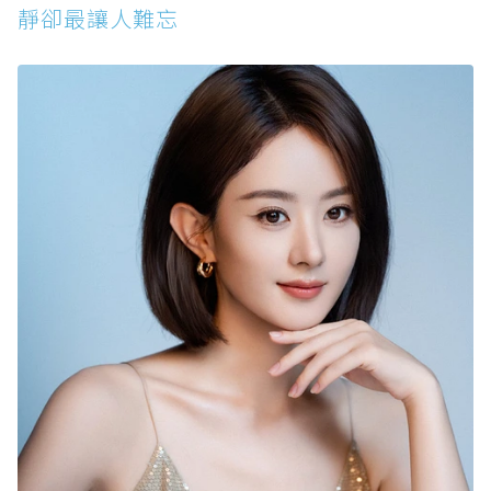
靜卻最讓人難忘