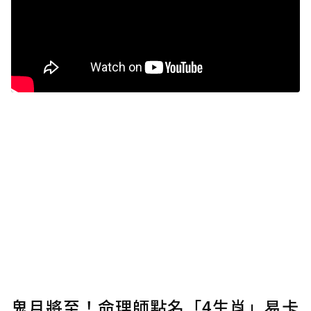
鬼月將至！命理師點名「4生肖」易卡