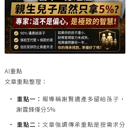
AI重點
文章重點整理：
重點一：
報導稱謝賢遺產多留給孫子，
謝霆鋒僅分5%
重點二：
文章強調傳承重點是按需求分