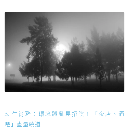
3. 生肖豬：環境髒亂易招陰！「夜店、酒
吧」盡量繞道