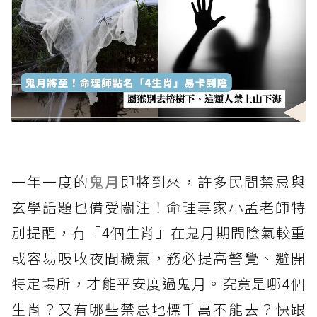
一年一度的
鬼月
即將到來，許多民間禁忌與
玄學話題也備受關注！命理專家小孟老師特
別提醒，有「4個生肖」在鬼月期間陰氣較重
或容易吸收夜間穢氣，務必提高警覺、避開
特定場所，才能平安度過鬼月。究竟是哪4個
生肖？又有哪些禁忌地標千萬不能去？快跟