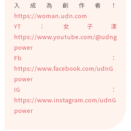
入成為創作者！
https://woman.udn.com
YT：女子漾
https://www.youtube.com/@udng
power
Fb：
https://www.facebook.com/udnG
power
IG：
https://www.instagram.com/udnG
power