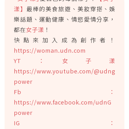
漾】
最棒的美食旅遊、美妝穿搭、娛
樂話題、運動健康、情慾愛情分享，
都在
女子漾
！
快點來加入成為創作者！
https://woman.udn.com
YT：女子漾
https://www.youtube.com/@udng
power
Fb：
https://www.facebook.com/udnG
power
IG：