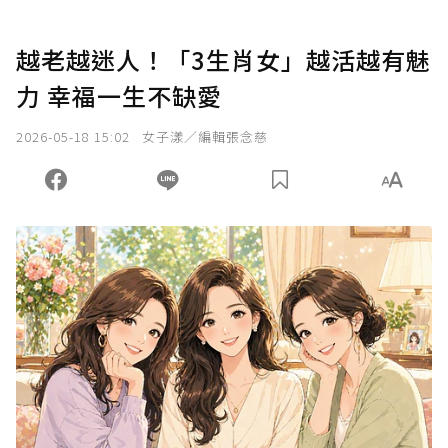
越老越迷人！「3生肖女」越活越有魅
力 幸福一生不缺愛
2026-05-18 15:02
女子漾／編輯張念慈