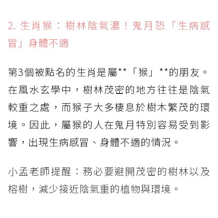
2. 生肖猴：樹林陰氣濃！鬼月恐「生病感
冒」身體不適
第3個被點名的生肖是屬**「猴」**的朋友。
在風水玄學中，樹林茂密的地方往往是陰氣
較重之處，而猴子大多棲息於樹木繁茂的環
境。因此，屬猴的人在鬼月特別容易受到影
響，出現生病感冒、身體不適的情況。
小孟老師提醒：務必要避開茂密的樹林以及
榕樹，減少接近陰氣重的植物與環境。