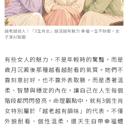
越老越迷人！「3生肖女」越活越有魅力 幸福一生不缺愛。女
子漾AI製圖
有些女人的魅力，不是年輕時的驚豔，而是
歲月沉澱後那種越看越耐看的氣質。她們不
靠刻意討好，也不靠外表取勝，而是憑著溫
柔、智慧與穩定的內在，讓自己在人生每個
階段都閃閃發亮。命理觀點中，就有3個生肖
女特別屬於「越老越有韻味」的代表，不僅
外貌耐看、個性溫柔，還天生自帶幸福體