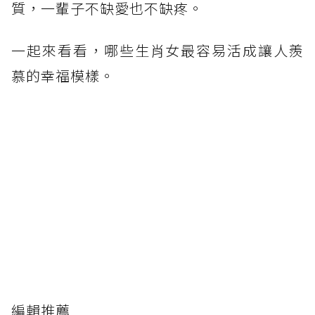
質，一輩子不缺愛也不缺疼。
一起來看看，哪些生肖女最容易活成讓人羨
慕的幸福模樣。
編輯推薦