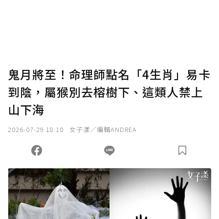
鬼月將至！命理師點名「4生肖」易卡
到陰，屬猴別去榕樹下、這類人禁上
山下海
2026-07-29 18:10
女子漾／編輯ANDREA