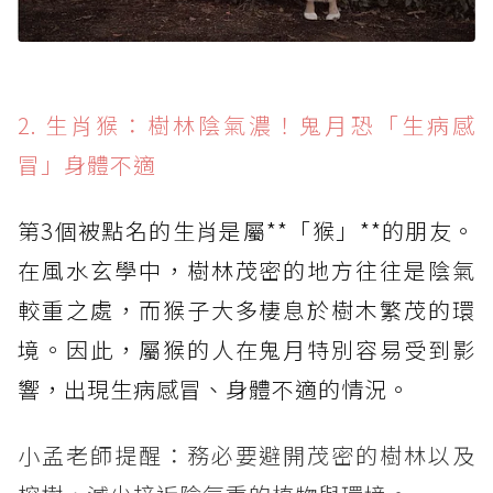
2. 生肖猴：樹林陰氣濃！鬼月恐「生病感
冒」身體不適
第3個被點名的生肖是屬**「猴」**的朋友。
在風水玄學中，樹林茂密的地方往往是陰氣
較重之處，而猴子大多棲息於樹木繁茂的環
境。因此，屬猴的人在鬼月特別容易受到影
響，出現生病感冒、身體不適的情況。
小孟老師提醒：務必要避開茂密的樹林以及