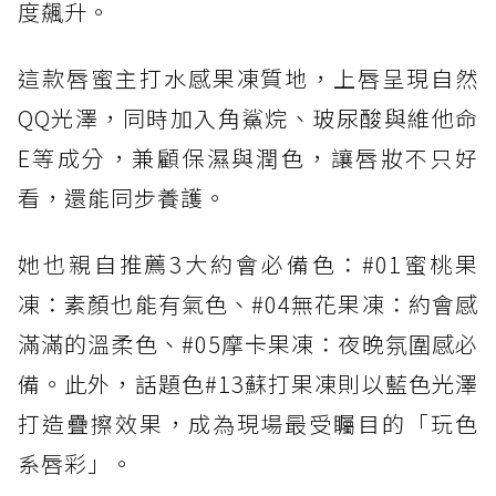
度飆升。
這款唇蜜主打水感果凍質地，上唇呈現自然
QQ光澤，同時加入角鯊烷、玻尿酸與維他命
E等成分，兼顧保濕與潤色，讓唇妝不只好
看，還能同步養護。
她也親自推薦3大約會必備色：#01蜜桃果
凍：素顏也能有氣色、#04無花果凍：約會感
滿滿的溫柔色、#05摩卡果凍：夜晚氛圍感必
備。此外，話題色#13蘇打果凍則以藍色光澤
打造疊擦效果，成為現場最受矚目的「玩色
系唇彩」。