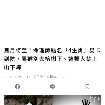
鬼月將至！命理師點名「4生肖」易卡
到陰，屬猴別去榕樹下、這類人禁上
山下海
2026-07-29 18:10
女子漾／編輯ANDREA