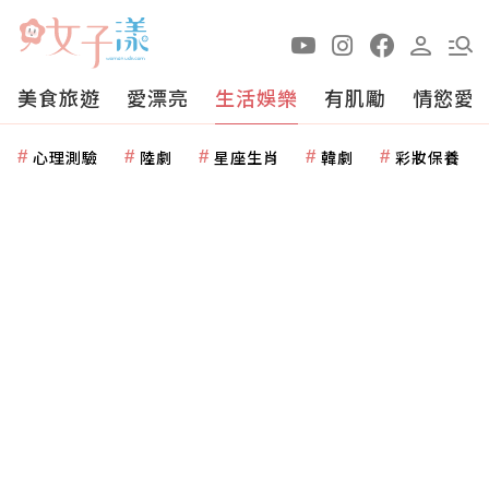
美食旅遊
愛漂亮
生活娛樂
有肌勵
情慾愛
心理測驗
陸劇
星座生肖
韓劇
彩妝保養