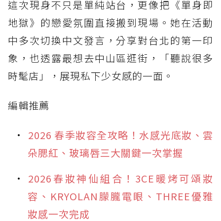
這次現身不只是單純站台，更像把《單身即
地獄》的戀愛氛圍直接搬到現場。她在活動
中多次切換中文發言，分享對台北的第一印
象，也透露最想去中山區逛街，「聽說很多
時髦店」，展現私下少女感的一面。
編輯推薦
2026 春季妝容全攻略！水感光底妝、雲
朵腮紅、玻璃唇三大關鍵一次掌握
2026春妝神仙組合！3CE暖烤可頌妝
容、KRYOLAN朦朧電眼、THREE優雅
妝感一次完成