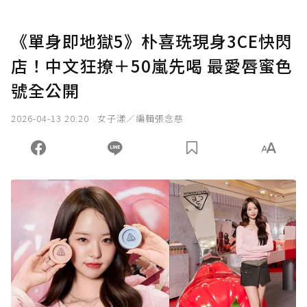
《單身即地獄5》朴喜珗現身3CE快閃
店！中文狂撩＋50嵐先喝 最愛唇蜜色
號全公開
2026-04-13 20:20
女子漾／編輯張念慈