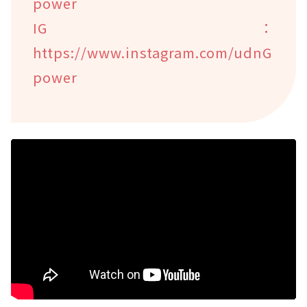
power
IG：
https://www.instagram.com/udnG
power