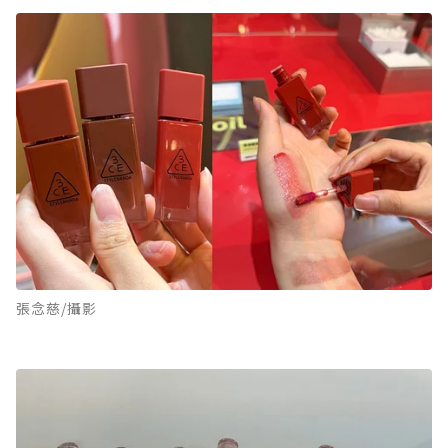
張念慈/攝影