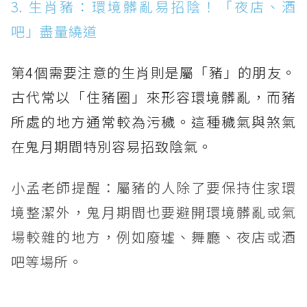
3. 生肖豬：環境髒亂易招陰！「夜店、酒
吧」盡量繞道
第4個需要注意的生肖則是屬「豬」的朋友。
古代常以「住豬圈」來形容環境髒亂，而豬
所處的地方通常較為污穢。這種穢氣與煞氣
在鬼月期間特別容易招致陰氣。
小孟老師提醒：屬豬的人除了要保持住家環
境整潔外，鬼月期間也要避開環境髒亂或氣
場較雜的地方，例如廢墟、舞廳、夜店或酒
吧等場所。