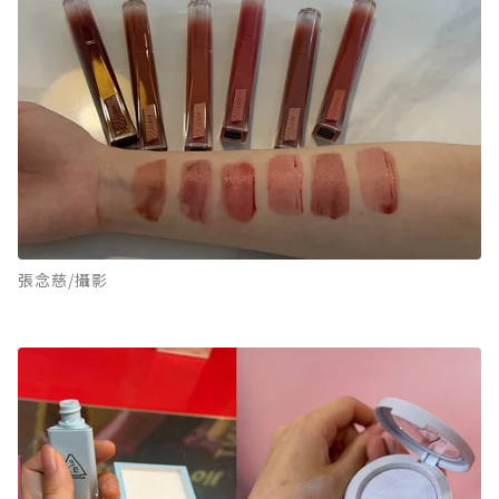
張念慈/攝影