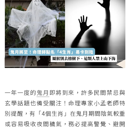
一年一度的
鬼月
即將到來，許多民間禁忌與
玄學話題也備受關注！命理專家小孟老師特
別提醒，有「4個生肖」在鬼月期間陰氣較重
或容易吸收夜間穢氣，務必提高警覺、避開