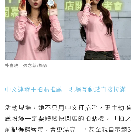
朴喜珗。張念慈/攝影
中文連發＋拍貼推薦 現場互動感直接拉滿
活動現場，她不只用中文打招呼，更主動推
薦粉絲一定要體驗快閃店的拍貼機，「拍之
前記得擦唇蜜，會更漂亮」，甚至親自示範3