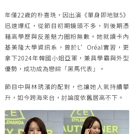
年僅22歲的朴喜珗，因出演《單身即地獄5》
迅速爆紅，從節目初期鏡頭不多，到後期憑
藉高學歷與反差魅力圈粉無數。她就讀卡內
基美隆大學資訊系，曾於L’Oréal實習，更
拿下2024年韓國小姐亞軍，兼具學霸與外型
優勢，成功成為戀綜「黑馬代表」。
節目中與林琇濱的配對，也讓她人氣持續攀
升，如今跨海來台，討論度依舊居高不下。