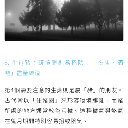
3. 生肖豬：環境髒亂易招陰！「夜店、酒
吧」盡量繞道
第4個需要注意的生肖則是屬「豬」的朋友。
古代常以「住豬圈」來形容環境髒亂，而豬
所處的地方通常較為污穢。這種穢氣與煞氣
在鬼月期間特別容易招致陰氣。