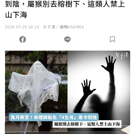
到陰，屬猴別去榕樹下、這類人禁上
確認送出
山下海
我已詳閱贊助說明，且同意站方的使用條款。
2026-07-29 18:10
女子漾／編輯ANDREA
您當前剩餘 U 利點數：
0
點；前往
購買點數