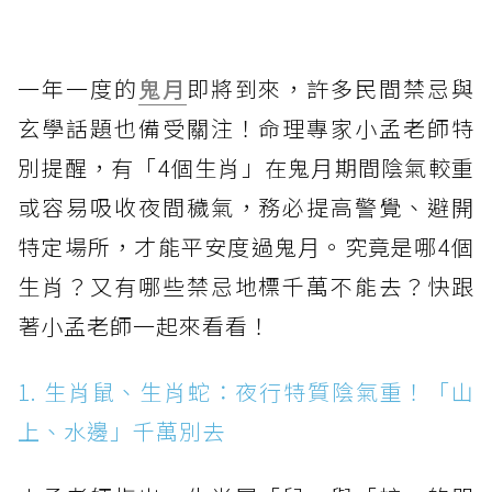
一年一度的
鬼月
即將到來，許多民間禁忌與
玄學話題也備受關注！命理專家小孟老師特
別提醒，有「4個生肖」在鬼月期間陰氣較重
或容易吸收夜間穢氣，務必提高警覺、避開
特定場所，才能平安度過鬼月。究竟是哪4個
生肖？又有哪些禁忌地標千萬不能去？快跟
著小孟老師一起來看看！
1. 生肖鼠、生肖蛇：夜行特質陰氣重！「山
上、水邊」千萬別去