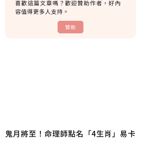
喜歡這篇文章嗎？歡迎贊助作者，好內
容值得更多人支持。
贊助
贊助說明
為了鼓勵作者持續創作更好的內容，會員可以
使用「贊助」功能實質回饋給喜愛的作者。可
將您認為適合的點數贈送給作者，一旦使用贊
助點數即不得撤銷，單筆贊助最低點數為30
點，最高點數沒有上限。
U 利點數 1 點 = NTD 1 元。
鬼月將至！命理師點名「4生肖」易卡