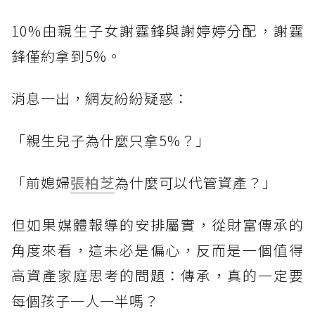
10%由親生子女謝霆鋒與謝婷婷分配，謝霆
鋒僅約拿到5%。
消息一出，網友紛紛疑惑：
「親生兒子為什麼只拿5%？」
「前媳婦
張柏芝
為什麼可以代管資產？」
但如果媒體報導的安排屬實，從財富傳承的
角度來看，這未必是偏心，反而是一個值得
高資產家庭思考的問題：傳承，真的一定要
每個孩子一人一半嗎？