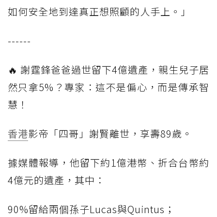
如何安全地到達真正想照顧的人手上。」
------
🔥 謝霆鋒爸爸過世留下4億遺產，親生兒子居
然只拿5%？專家：這不是偏心，而是傳承智
慧！
香港
影帝「四哥」謝賢離世，享壽89歲。
據媒體報導，他留下約1億港幣、折合台幣約
4億元的遺產，其中：
90%留給兩個孫子Lucas與Quintus；