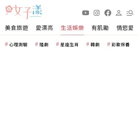
美食旅遊
愛漂亮
生活娛樂
有肌勵
情慾愛
心理測驗
陸劇
星座生肖
韓劇
彩妝保養