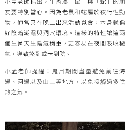
小孟老師指出，生肖屬「鼠」與「蛇」的朋
友要特別當心。因為老鼠和蛇屬於夜行性動
物，通常只在晚上出來活動覓食，本身就偏
好陰暗潮濕與洞穴環境。這樣的特性讓這兩
個生肖天生陰氣稍重，更容易在夜間吸收穢
氣，導致煞到或卡到陰。
小孟老師提醒：鬼月期間盡量避免前往海
邊、河邊以及山上等地方，以免接觸過多陰
煞之氣。