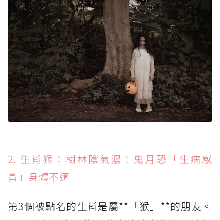
2. 生肖猴：樹林陰氣濃！鬼月恐「生病感
冒」身體不適
第3個被點名的生肖是屬**「猴」**的朋友。