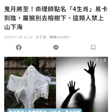
U 利點數 1 點 = NTD 1 元。
鬼月將至！命理師點名「4生肖」易卡
到陰，屬猴別去榕樹下、這類人禁上
確認送出
山下海
我已詳閱贊助說明，且同意站方的使用條款。
2026-07-29 18:10
女子漾／編輯ANDREA
您當前剩餘 U 利點數：
0
點；前往
購買點數