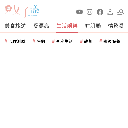
美食旅遊
愛漂亮
生活娛樂
有肌勵
情慾愛
心理測驗
陸劇
星座生肖
韓劇
彩妝保養