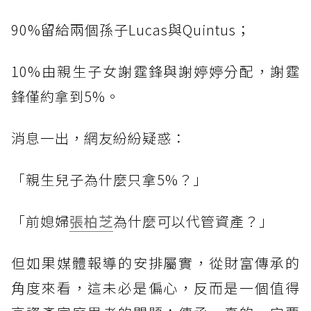
90%留給兩個孫子Lucas與Quintus；
10%由親生子女謝霆鋒與謝婷婷分配，謝霆
鋒僅約拿到5%。
消息一出，網友紛紛疑惑：
「親生兒子為什麼只拿5%？」
「前媳婦
張柏芝
為什麼可以代管資產？」
但如果媒體報導的安排屬實，從財富傳承的
角度來看，這未必是偏心，反而是一個值得