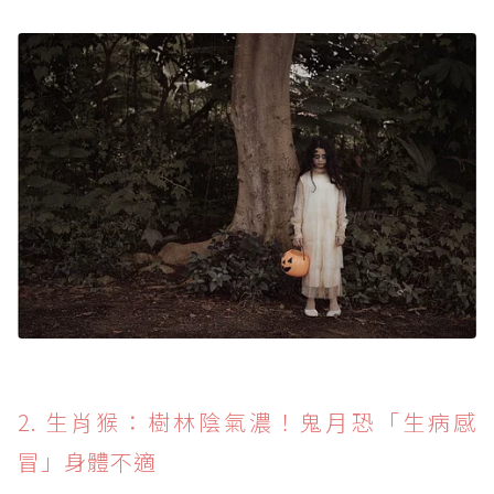
2. 生肖猴：樹林陰氣濃！鬼月恐「生病感
冒」身體不適