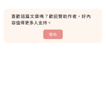
喜歡這篇文章嗎？歡迎贊助作者，好內
容值得更多人支持。
贊助
贊助說明
為了鼓勵作者持續創作更好的內容，會員可以
使用「贊助」功能實質回饋給喜愛的作者。可
將您認為適合的點數贈送給作者，一旦使用贊
助點數即不得撤銷，單筆贊助最低點數為30
點，最高點數沒有上限。