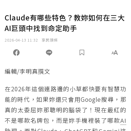
Claude有哪些特色？教妳如何在三大
AI巨頭中找到命定助手
2026-04-13 11:32
享民頭條
編輯/李明真撰文
在2026年這個連路邊的小草都快要有智慧功
能的時代，如果妳還只會用Google搜尋，那
真的太委屈妳那聰明的腦袋了！現在最紅的
不是哪款名牌包，而是妳手機裡裝了哪款
AI
助理。面對Claude、
ChatGPT
和
Gemini
這