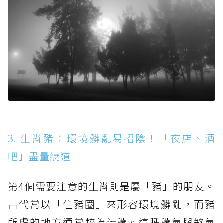
3. 生肖豬：環境髒亂易招陰！「夜店、酒
吧」盡量繞道
第4個需要注意的生肖則是屬「豬」的朋友。
古代常以「住豬圈」來形容環境髒亂，而豬
所處的地方通常較為污穢。這種穢氣與煞氣