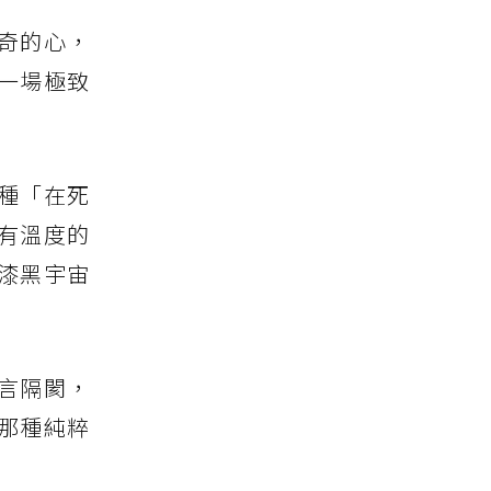
奇的心，
一場極致
種「在死
有溫度的
漆黑宇宙
言隔閡，
那種純粹