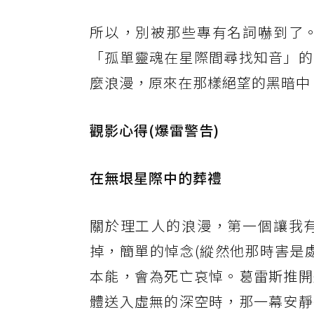
所以，別被那些專有名詞嚇到了
「孤單靈魂在星際間尋找知音」的
麼浪漫，原來在那樣絕望的黑暗中
觀影心得(爆雷警告)
在無垠星際中的葬禮
關於理工人的浪漫，第一個讓我
掉，簡單的悼念(縱然他那時害是
本能，會為死亡哀悼。葛雷斯推開
體送入虛無的深空時，那一幕安靜