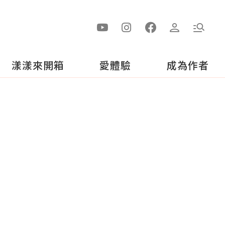
漾漾來開箱
愛體驗
成為作者