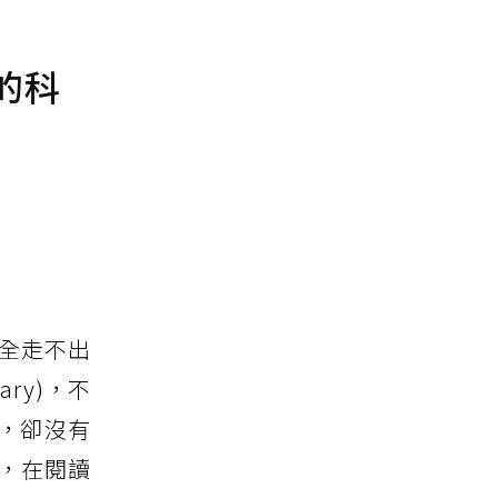
暖的科
完全走不出
ary)，不
，卻沒有
g，在閱讀