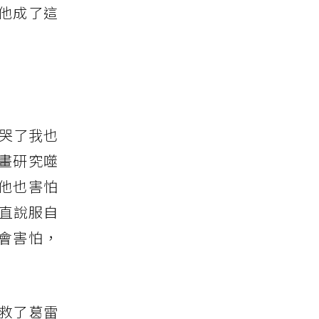
他成了這
斯哭了我也
畫研究噬
他也害怕
直說服自
會害怕，
救了葛雷