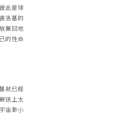
彼此星球
害洛基的
放棄回地
己的性命
基就已經
被送上太
宇宙渺小