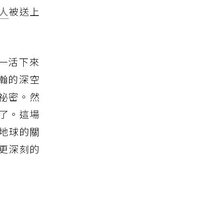
人
被送上
一活下來
瀚的深空
祕密。然
了。這場
地球的關
更深刻的