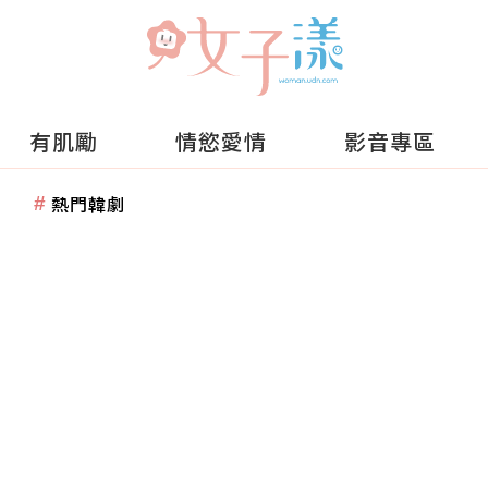
有肌勵
情慾愛情
影音專區
熱門韓劇