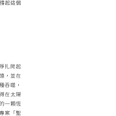
問撐起這個
掙扎爬起
憶，並在
種吞噬，
得在太陽
的一顆恆
專案「聖