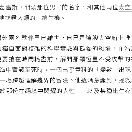
ary），葛雷斯，開頭那位男子的名字，和其他兩位
太空
地找尋人類的一線生機。
另外兩名夥伴早已離世，自己是這艘太空船上唯
須獨自面對複雜的科學實驗與孤獨的恐懼，在浩
更要搶在時間耗盡前，解開那顆恆星不受攻擊的
海中奮戰至死時，一個出乎意料的「變數」出現
一場跨越理解邊界的冒險。他逐漸意識到，拯救
於那份在絕境中閃耀的人性——以及某種比生存