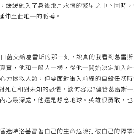
，緩緩融入了身後那片永恆的繁星之中。同時，
延伸至此唯一的脈搏。
斤噬日菌交給葛雷斯的那一刻，說真的我看到葛雷
真實，他和一般人一樣，從他一開始決定加入計
心力拯救人類，但要面對衝入前線的自殺任務時
對死亡和對未知的恐懼，談何容易?儘管葛雷斯一
內心最深處，他還是想念地球。英雄很勇敢，也
昏迷時洛基冒著自己的生命危險打破自己的隔罩