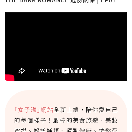
｢女子漾｣網站
全新上線，陪你愛自己
的每個樣子！最棒的美食旅遊、美妝
穿搭、娛樂話題、運動健康、情慾愛