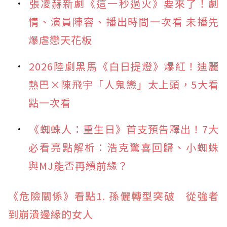
張凌赫新劇《這一秒過火》要來了！劇
情、演員陣容、播出時間一次看 未播先
爆虐戀天花板
2026陸劇黑馬《白日提燈》爆紅！迪麗
熱巴×陳飛宇「人鬼戀」太上頭，5大看
點一次看
《蜘蛛人：重生日》首支預告釋出！7大
必看亮點解析：浩克驚喜回歸、小蜘蛛
與MJ能否再續前緣？
《危險關係》看點1. 孫儷轉型突破 從強者
到崩潰邊緣的女人