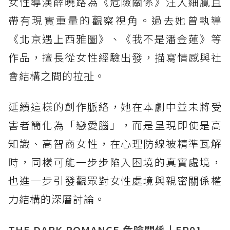
女性導演薛曉路為《危險關係》注入細膩且
帶有現實重量的觀察視角。過去她曾執導
《北京遇上西雅圖》、《我不是潘金蓮》等
作品，擅長從女性經驗出發，描寫情感與社
會結構之間的拉扯。
延續這樣的創作脈絡，她在本劇中並未將受
害者簡化為「戀愛腦」，而是呈現即使是高
知識、高智商女性，在心理防線被精準瓦解
時，同樣可能一步步陷入困境的真實處境，
也進一步引發觀眾對女性處境與親密關係權
力結構的深層討論。
THE DARK ROMANCE 危險關係 | EP01