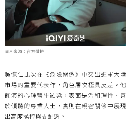
圖片來源：官方微博
吳慷仁此次在《危險關係》中交出進軍大陸
市場的重要代表作，角色層次極具反差。他
飾演的心理醫生羅梁，表面是溫和理性、善
於傾聽的專業人士，實則在親密關係中展現
出高度操控與支配慾。