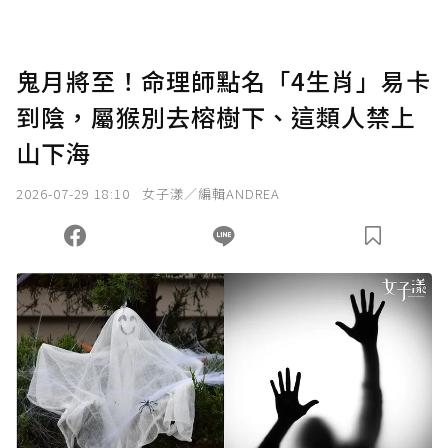
鬼月將至！命理師點名「4生肖」易卡
到陰，屬猴別去榕樹下、這類人禁上
山下海
2026-07-29 18:10
女子漾／編輯ANDREA