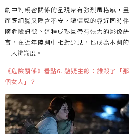
劇中對親密關係的呈現帶有強烈風格感，畫
面既細膩又隱含不安，讓情感的靠近同時伴
隨危險訊號。這種成熟且帶有張力的影像語
言，在近年陸劇中相對少見，也成為本劇的
一大辨識度。
《危險關係》看點6. 懸疑主線：誰殺了「那
個女人」？