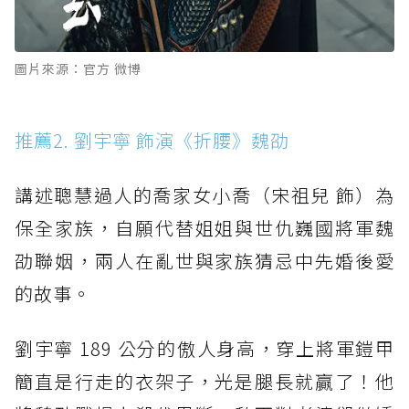
圖片來源：官方 微博
推薦2. 劉宇寧 飾演《折腰》魏劭
講述聰慧過人的喬家女小喬（宋祖兒 飾）為
保全家族，自願代替姐姐與世仇巍國將軍魏
劭聯姻，兩人在亂世與家族猜忌中先婚後愛
的故事。
劉宇寧 189 公分的傲人身高，穿上將軍鎧甲
簡直是行走的衣架子，光是腿長就贏了！他