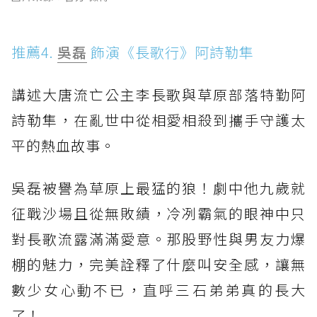
推薦4.
吳磊
飾演《長歌行》阿詩勒隼
講述大唐流亡公主李長歌與草原部落特勤阿
詩勒隼，在亂世中從相愛相殺到攜手守護太
平的熱血故事。
吳磊被譽為草原上最猛的狼！劇中他九歲就
征戰沙場且從無敗績，冷冽霸氣的眼神中只
對長歌流露滿滿愛意。那股野性與男友力爆
棚的魅力，完美詮釋了什麼叫安全感，讓無
數少女心動不已，直呼三石弟弟真的長大
了！