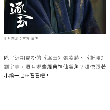
圖片來源：官方 微博
除了近期霸榜的《
逐玉
》
張凌赫
、《
折腰
》
劉宇寧
，還有哪些經典神仙選角？趕快跟著
小編一起來看看吧！