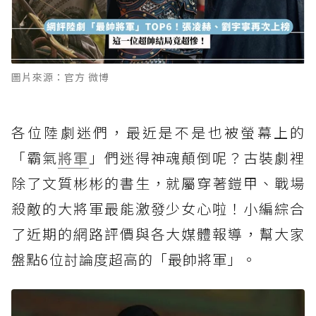
圖片來源：官方 微博
各位陸劇迷們，最近是不是也被螢幕上的
「霸氣
將軍
」們迷得神魂顛倒呢？古裝劇裡
除了文質彬彬的書生，就屬穿著鎧甲、戰場
殺敵的大將軍最能激發少女心啦！小編綜合
了近期的網路評價與各大媒體報導，幫大家
盤點6位討論度超高的「最帥將軍」。