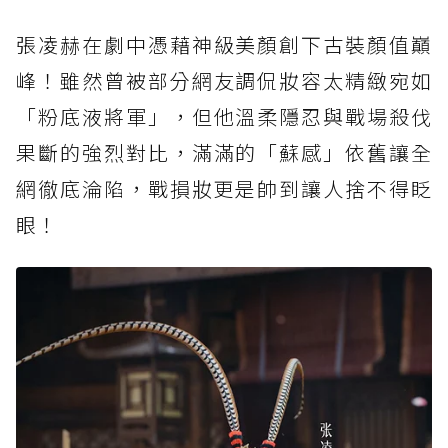
張凌赫在劇中憑藉神級美顏創下古裝顏值巔
峰！雖然曾被部分網友調侃妝容太精緻宛如
「粉底液將軍」，但他溫柔隱忍與戰場殺伐
果斷的強烈對比，滿滿的「蘇感」依舊讓全
網徹底淪陷，戰損妝更是帥到讓人捨不得眨
眼！