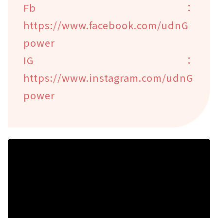
Fb：
https://www.facebook.com/udnG
power
IG：
https://www.instagram.com/udnG
power