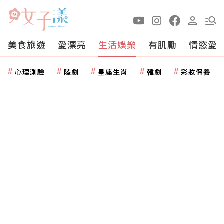
美食旅遊
愛漂亮
生活娛樂
有肌勵
情慾愛
心理測驗
陸劇
星座生肖
韓劇
彩妝保養