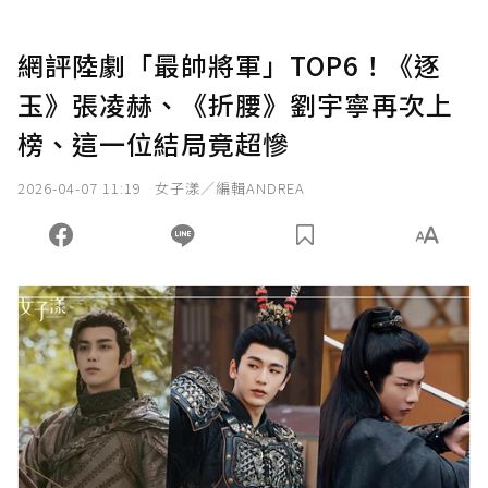
網評陸劇「最帥將軍」TOP6！《逐
玉》張凌赫、《折腰》劉宇寧再次上
榜、這一位結局竟超慘
2026-04-07 11:19
女子漾／編輯ANDREA