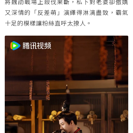
將魏劭戰場上殺伐果斷，私下對老婆卻傲嬌
又深情的「反差萌」演繹得淋漓盡致，霸氣
十足的模樣讓粉絲直呼太撩人。