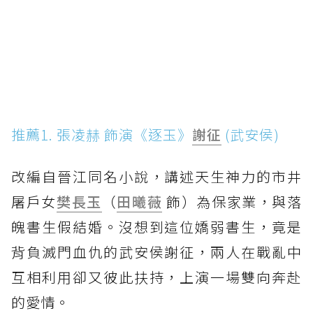
推薦1. 張凌赫 飾演《逐玉》
謝征
(武安侯)
改編自晉江同名小說，講述天生神力的市井
屠戶女
樊長玉
（
田曦薇
飾）為保家業，與落
魄書生假結婚。沒想到這位嬌弱書生，竟是
背負滅門血仇的武安侯謝征，兩人在戰亂中
互相利用卻又彼此扶持，上演一場雙向奔赴
的愛情。