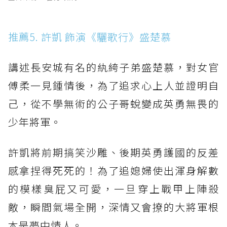
推薦5. 許凱 飾演《驪歌行》盛楚慕
講述長安城有名的紈絝子弟盛楚慕，對女官
傅柔一見鍾情後，為了追求心上人並證明自
己，從不學無術的公子哥蛻變成英勇無畏的
少年將軍。
許凱將前期搞笑沙雕、後期英勇護國的反差
感拿捏得死死的！為了追媳婦使出渾身解數
的模樣臭屁又可愛，一旦穿上戰甲上陣殺
敵，瞬間氣場全開，深情又會撩的大將軍根
本是夢中情人。