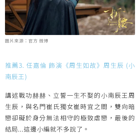
圖片來源：官方 微博
推薦3. 任嘉倫 飾演《周生如故》周生辰 (小
南辰王)
講述戰功赫赫、立誓一生不娶的小南辰王周
生辰，與名門崔氏獨女崔時宜之間，雙向暗
戀卻礙於身分無法相守的極致虐戀，最後的
結局...這邊小編就不多說了。