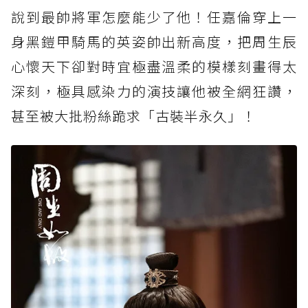
說到最帥將軍怎麼能少了他！任嘉倫穿上一
身黑鎧甲騎馬的英姿帥出新高度，把周生辰
心懷天下卻對時宜極盡溫柔的模樣刻畫得太
深刻，極具感染力的演技讓他被全網狂讚，
甚至被大批粉絲跪求「古裝半永久」！