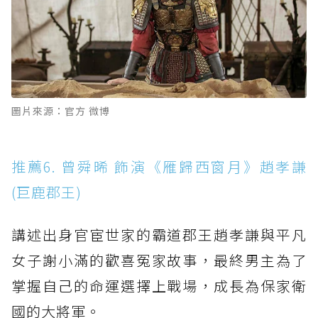
圖片來源：官方 微博
推薦6. 曾舜晞 飾演《雁歸西窗月》趙孝謙
(巨鹿郡王)
講述出身官宦世家的霸道郡王趙孝謙與平凡
女子謝小滿的歡喜冤家故事，最終男主為了
掌握自己的命運選擇上戰場，成長為保家衛
國的大將軍。