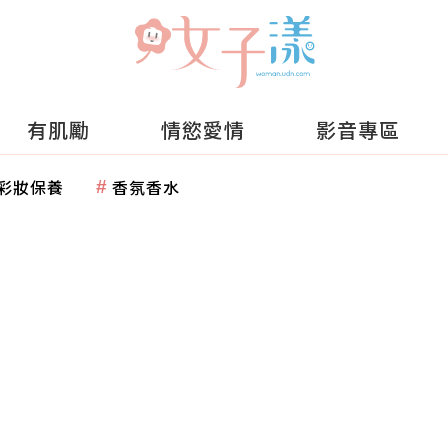
有肌勵
情慾愛情
影音專區
彩妝保養
香氛香水