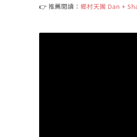
👉 推薦閱讀：
鄉村天團 Dan +