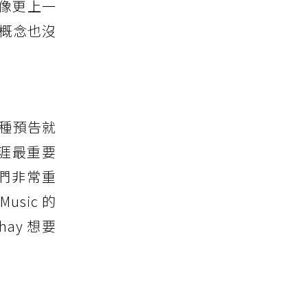
像更上一
裡的概念也沒
各種預告就
生涯最重要
他們非常重
usic 的
hay 想要