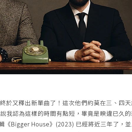
終於又釋出新單曲了！這次他們約莫在三、四天
老實說我認為這樣的時間有點短，畢竟是睽違已久
igger House》(2023) 已經將近三年了，