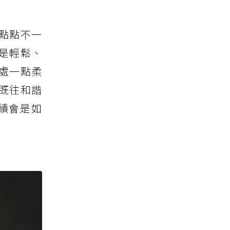
一點點不一
是輕鬆、
處一點柔
如既往和諧
績會是如