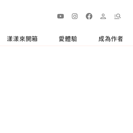
漾漾來開箱
愛體驗
成為作者