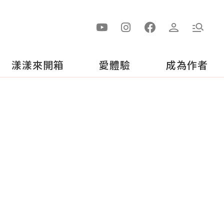
漾漾來開箱
愛體驗
成為作者