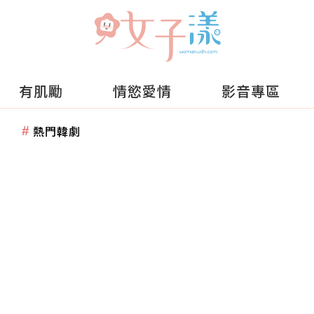
有肌勵
情慾愛情
影音專區
熱門韓劇