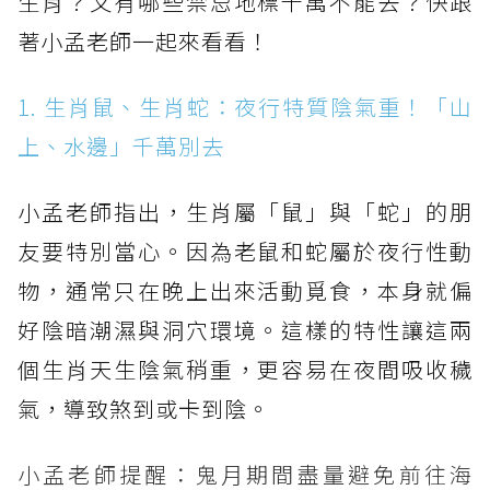
生肖？又有哪些禁忌地標千萬不能去？快跟
著小孟老師一起來看看！
1. 生肖鼠、生肖蛇：夜行特質陰氣重！「山
上、水邊」千萬別去
小孟老師指出，生肖屬「鼠」與「蛇」的朋
友要特別當心。因為老鼠和蛇屬於夜行性動
物，通常只在晚上出來活動覓食，本身就偏
好陰暗潮濕與洞穴環境。這樣的特性讓這兩
個生肖天生陰氣稍重，更容易在夜間吸收穢
氣，導致煞到或卡到陰。
小孟老師提醒：鬼月期間盡量避免前往海