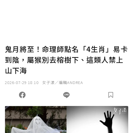
為了鼓勵作者持續創作更好的內容，會員可以
使用「贊助」功能實質回饋給喜愛的作者。可
將您認為適合的點數贈送給作者，一旦使用贊
助點數即不得撤銷，單筆贊助最低點數為30
點，最高點數沒有上限。
U 利點數 1 點 = NTD 1 元。
鬼月將至！命理師點名「4生肖」易卡
到陰，屬猴別去榕樹下、這類人禁上
確認送出
山下海
我已詳閱贊助說明，且同意站方的使用條款。
2026-07-29 18:10
女子漾／編輯ANDREA
您當前剩餘 U 利點數：
0
點；前往
購買點數