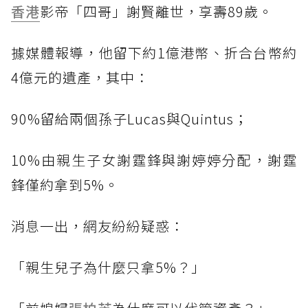
香港
影帝「四哥」謝賢離世，享壽89歲。
據媒體報導，他留下約1億港幣、折合台幣約
4億元的遺產，其中：
90%留給兩個孫子Lucas與Quintus；
10%由親生子女謝霆鋒與謝婷婷分配，謝霆
鋒僅約拿到5%。
消息一出，網友紛紛疑惑：
「親生兒子為什麼只拿5%？」