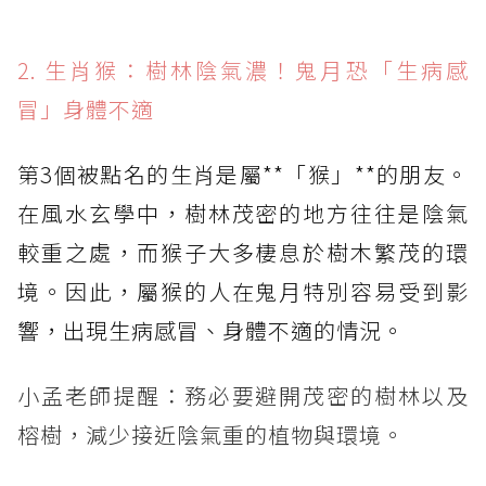
2. 生肖猴：樹林陰氣濃！鬼月恐「生病感
冒」身體不適
第3個被點名的生肖是屬**「猴」**的朋友。
在風水玄學中，樹林茂密的地方往往是陰氣
較重之處，而猴子大多棲息於樹木繁茂的環
境。因此，屬猴的人在鬼月特別容易受到影
響，出現生病感冒、身體不適的情況。
小孟老師提醒：務必要避開茂密的樹林以及
榕樹，減少接近陰氣重的植物與環境。