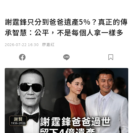
謝霆鋒只分到爸爸遺產5%？真正的傳
承智慧：公平，不是每個人拿一樣多
2026-07-22 16:30
廖嘉紅