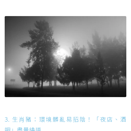
3. 生肖豬：環境髒亂易招陰！「夜店、酒
吧」盡量繞道