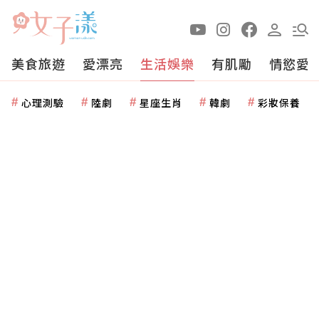
美食旅遊
愛漂亮
生活娛樂
有肌勵
情慾愛
心理測驗
陸劇
星座生肖
韓劇
彩妝保養