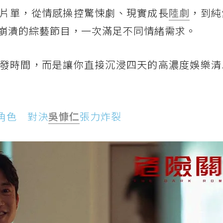
片單，從情感操控驚悚劇、現實成長
陸劇
，到純
崩潰的綜藝節目，一次滿足不同情緒需求。
發時間，而是讓你直接沉浸四天的高濃度娛樂清
角色 對決
吳慷仁
張力炸裂