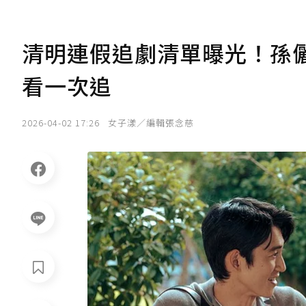
清明連假追劇清單曝光！孫儷
看一次追
2026-04-02 17:26
女子漾／編輯張念慈