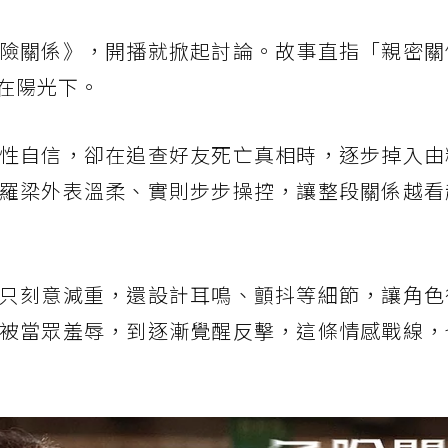
險關係》，開播就掀起討論。故事直指「親密關
在陽光下。
性自信，卻在追查好友死亡真相時，逐步掉入由
羅梁外表溫柔、實則步步操控，讓整段關係越看
只刻意減重，還設計耳鳴、顫抖等細節，讓角色
被當眾羞辱，到逐漸覺醒反擊，這條情感戰線，