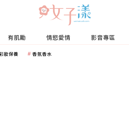
有肌勵
情慾愛情
影音專區
彩妝保養
香氛香水