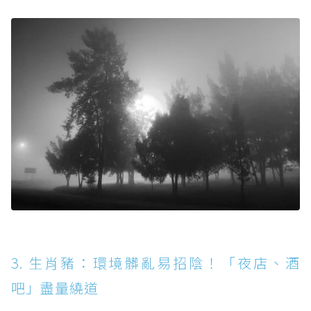
3. 生肖豬：環境髒亂易招陰！「夜店、酒
吧」盡量繞道