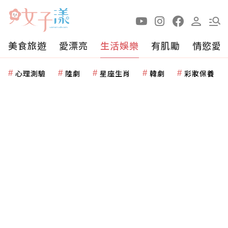
美食旅遊
愛漂亮
生活娛樂
有肌勵
情慾愛
心理測驗
陸劇
星座生肖
韓劇
彩妝保養