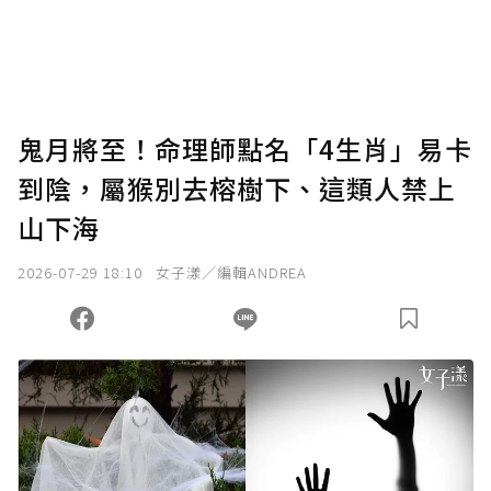
鬼月將至！命理師點名「4生肖」易卡
到陰，屬猴別去榕樹下、這類人禁上
山下海
2026-07-29 18:10
女子漾／編輯ANDREA