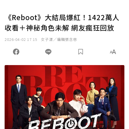
《Reboot》大結局爆紅！1422萬人
收看＋神秘角色未解 網友瘋狂回放
2026-04-02 17:15
女子漾／編輯張念慈