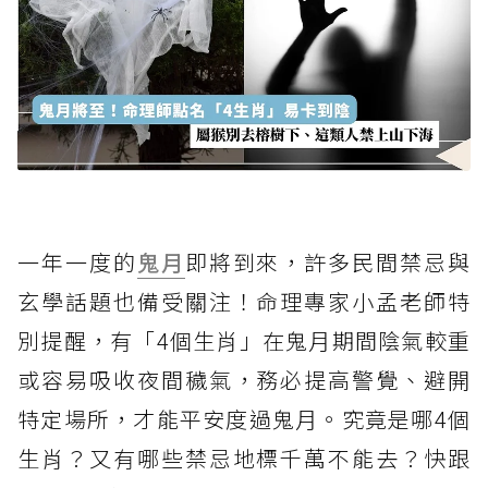
一年一度的
鬼月
即將到來，許多民間禁忌與
玄學話題也備受關注！命理專家小孟老師特
別提醒，有「4個生肖」在鬼月期間陰氣較重
或容易吸收夜間穢氣，務必提高警覺、避開
特定場所，才能平安度過鬼月。究竟是哪4個
生肖？又有哪些禁忌地標千萬不能去？快跟