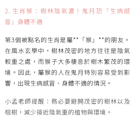
2. 生肖猴：樹林陰氣濃！鬼月恐「生病感
冒」身體不適
第3個被點名的生肖是屬**「猴」**的朋友。
在風水玄學中，樹林茂密的地方往往是陰氣
較重之處，而猴子大多棲息於樹木繁茂的環
境。因此，屬猴的人在鬼月特別容易受到影
響，出現生病感冒、身體不適的情況。
小孟老師提醒：務必要避開茂密的樹林以及
榕樹，減少接近陰氣重的植物與環境。