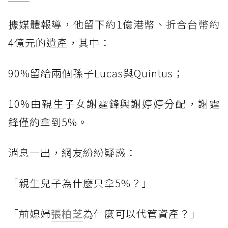
據媒體報導，他留下約1億港幣、折合台幣約
4億元的遺產，其中：
90%留給兩個孫子Lucas與Quintus；
10%由親生子女謝霆鋒與謝婷婷分配，謝霆
鋒僅約拿到5%。
消息一出，網友紛紛疑惑：
「親生兒子為什麼只拿5%？」
「前媳婦
張柏芝
為什麼可以代管資產？」