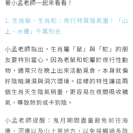
著小孟老師一起來看看！
1. 生肖鼠、生肖蛇：夜行特質陰氣重！「山
上、水邊」千萬別去
小孟老師指出，生肖屬「鼠」與「蛇」的朋
友要特別當心。因為老鼠和蛇屬於夜行性動
物，通常只在晚上出來活動覓食，本身就偏
好陰暗潮濕與洞穴環境。這樣的特性讓這兩
個生肖天生陰氣稍重，更容易在夜間吸收穢
氣，導致煞到或卡到陰。
小孟老師提醒：鬼月期間盡量避免前往海
邊、河邊以及山上等地方，以免接觸過多陰