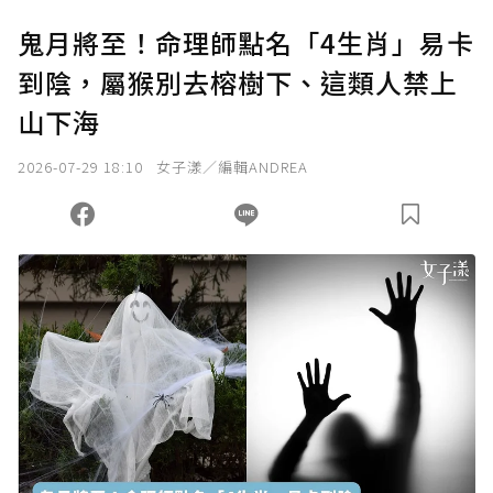
U 利點數 1 點 = NTD 1 元。
鬼月將至！命理師點名「4生肖」易卡
到陰，屬猴別去榕樹下、這類人禁上
確認送出
山下海
我已詳閱贊助說明，且同意站方的使用條款。
2026-07-29 18:10
女子漾／編輯ANDREA
您當前剩餘 U 利點數：
0
點；前往
購買點數