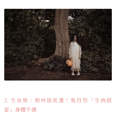
2. 生肖猴：樹林陰氣濃！鬼月恐「生病感
冒」身體不適