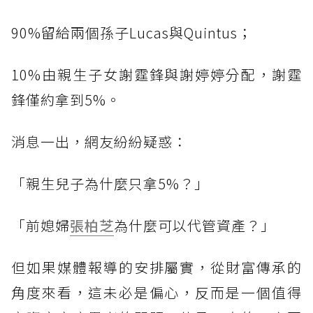
90%留給兩個孫子Lucas與Quintus；
10%由親生子女謝霆鋒與謝婷婷分配，謝霆
鋒僅約拿到5%。
消息一出，網友紛紛疑惑：
「親生兒子為什麼只拿5%？」
「前媳婦
張柏芝
為什麼可以代管資產？」
但如果媒體報導的安排屬實，從財富傳承的
角度來看，這未必是偏心，反而是一個值得