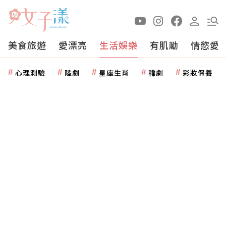
美食旅遊
愛漂亮
生活娛樂
有肌勵
情慾愛
心理測驗
陸劇
星座生肖
韓劇
彩妝保養