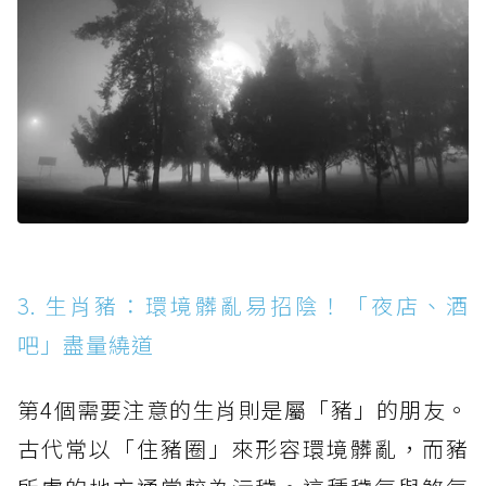
3. 生肖豬：環境髒亂易招陰！「夜店、酒
吧」盡量繞道
第4個需要注意的生肖則是屬「豬」的朋友。
古代常以「住豬圈」來形容環境髒亂，而豬