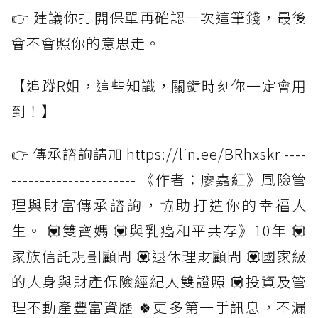
👉 建議你打開保單再確認一次這筆錢，最後
會不會照你的意思走。
【追蹤R姐，這些知識，關鍵時刻你一定會用
到！】
👉 傳承諮詢請加 https://lin.ee/BRhxskr ----
---------------------- 《作者：廖嘉紅》風險管
理與財富傳承諮詢，協助打造你的幸福人
生。 💟雙寶媽 💟與乳癌和平共存》10年 💟
家族信託規劃顧問 💟退休理財顧問 💟國家級
的人身與財產保險經紀人雙證照 💟投資及管
理不動產豐富資歷 🍀更多第一手訊息，不漏