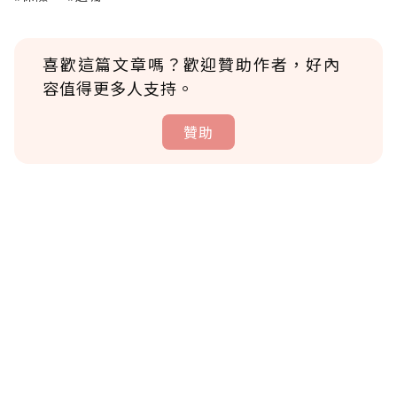
喜歡這篇文章嗎？歡迎贊助作者，好內
容值得更多人支持。
贊助
贊助說明
為了鼓勵作者持續創作更好的內容，會員可以
使用「贊助」功能實質回饋給喜愛的作者。可
將您認為適合的點數贈送給作者，一旦使用贊
助點數即不得撤銷，單筆贊助最低點數為30
點，最高點數沒有上限。