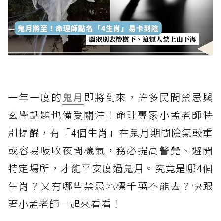
一年一度的
鬼月
即將到來，許多民間禁忌與
玄學話題也備受關注！命理專家小孟老師特
別提醒，有「4個生肖」在鬼月期間陰氣較重
或容易吸收夜間穢氣，務必提高警覺、避開
特定場所，才能平安度過鬼月。究竟是哪4個
生肖？又有哪些禁忌地標千萬不能去？快跟
著小孟老師一起來看看！