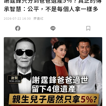
謝霆鋒只分到爸爸遺產5%？真正的傳
承智慧：公平，不是每個人拿一樣多
2026-07-22 16:30
廖嘉紅