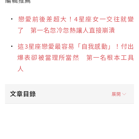
編輯推薦
戀愛前後差超大！4星座女一交往就變
了 第一名忽冷忽熱讓人直接崩潰
這3星座戀愛最容易「自我感動」！付出
爆表卻被當理所當然 第一名根本工具
人
文章目錄
展開
分手最狠星座1. 水瓶座：理性切割，一轉身就
抽離
分手最狠星座2. 天蠍座：愛得深，斷得更乾脆