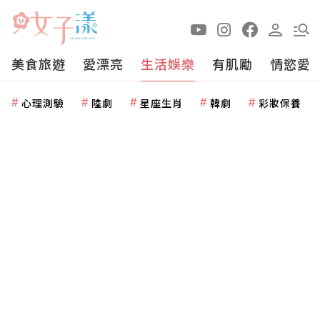
美食旅遊
愛漂亮
生活娛樂
有肌勵
情慾愛
心理測驗
陸劇
星座生肖
韓劇
彩妝保養