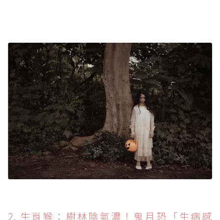
2. 生肖猴：樹林陰氣濃！鬼月恐「生病感