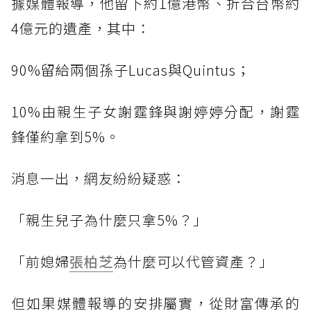
據媒體報導，他留下約1億港幣、折合台幣約
4億元的遺產，其中：
90%留給兩個孫子Lucas與Quintus；
10%由親生子女謝霆鋒與謝婷婷分配，謝霆
鋒僅約拿到5%。
消息一出，網友紛紛疑惑：
「親生兒子為什麼只拿5%？」
「前媳婦
張柏芝
為什麼可以代管資產？」
但如果媒體報導的安排屬實，從財富傳承的