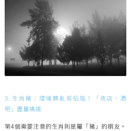
3. 生肖豬：環境髒亂易招陰！「夜店、酒
吧」盡量繞道
第4個需要注意的生肖則是屬「豬」的朋友。