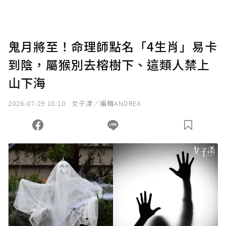
鬼月將至！命理師點名「4生肖」易卡
到陰，屬猴別去榕樹下、這類人禁上
山下海
2026-07-29 18:10
女子漾／編輯ANDREA