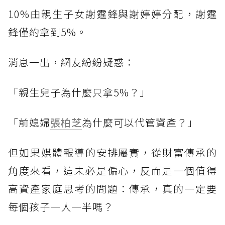
10%由親生子女謝霆鋒與謝婷婷分配，謝霆
鋒僅約拿到5%。
消息一出，網友紛紛疑惑：
「親生兒子為什麼只拿5%？」
「前媳婦
張柏芝
為什麼可以代管資產？」
但如果媒體報導的安排屬實，從財富傳承的
角度來看，這未必是偏心，反而是一個值得
高資產家庭思考的問題：傳承，真的一定要
每個孩子一人一半嗎？