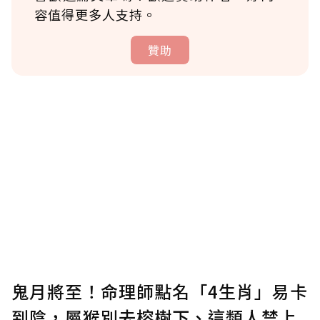
容值得更多人支持。
贊助
贊助說明
為了鼓勵作者持續創作更好的內容，會員可以
使用「贊助」功能實質回饋給喜愛的作者。可
將您認為適合的點數贈送給作者，一旦使用贊
助點數即不得撤銷，單筆贊助最低點數為30
點，最高點數沒有上限。
U 利點數 1 點 = NTD 1 元。
鬼月將至！命理師點名「4生肖」易卡
到陰，屬猴別去榕樹下、這類人禁上
確認送出