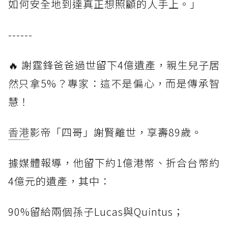
如何安全地到達真正想照顧的人手上。」
------
🔥 謝霆鋒爸爸過世留下4億遺產，親生兒子居
然只拿5%？專家：這不是偏心，而是傳承智
慧！
香港
影帝「四哥」謝賢離世，享壽89歲。
據媒體報導，他留下約1億港幣、折合台幣約
4億元的遺產，其中：
90%留給兩個孫子Lucas與Quintus；