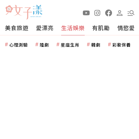
美食旅遊
愛漂亮
生活娛樂
有肌勵
情慾愛
心理測驗
陸劇
星座生肖
韓劇
彩妝保養