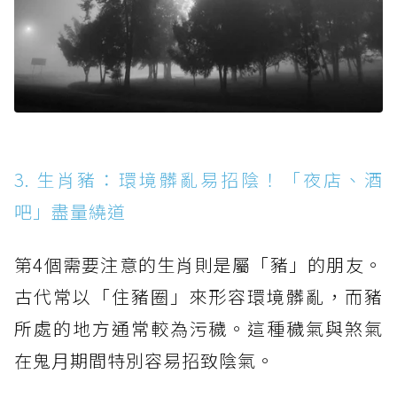
3. 生肖豬：環境髒亂易招陰！「夜店、酒
吧」盡量繞道
第4個需要注意的生肖則是屬「豬」的朋友。
古代常以「住豬圈」來形容環境髒亂，而豬
所處的地方通常較為污穢。這種穢氣與煞氣
在鬼月期間特別容易招致陰氣。