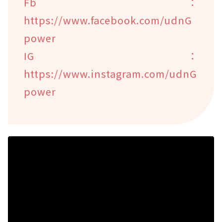
Fb：
https://www.facebook.com/udnG
power
IG：
https://www.instagram.com/udnG
power