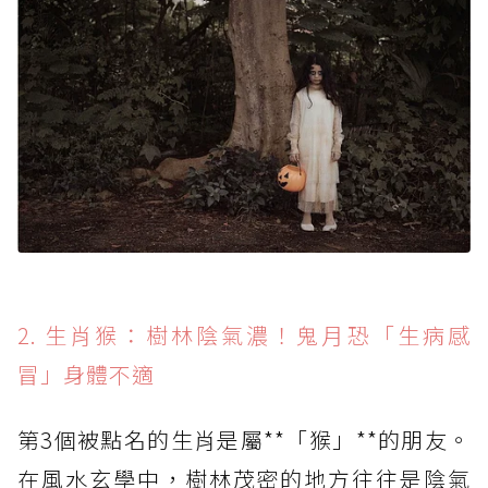
2. 生肖猴：樹林陰氣濃！鬼月恐「生病感
冒」身體不適
第3個被點名的生肖是屬**「猴」**的朋友。
在風水玄學中，樹林茂密的地方往往是陰氣