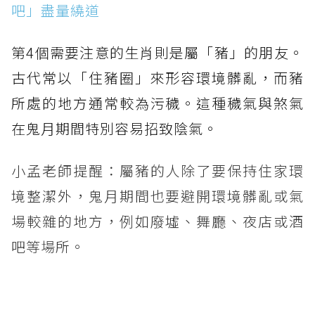
吧」盡量繞道
第4個需要注意的生肖則是屬「豬」的朋友。
古代常以「住豬圈」來形容環境髒亂，而豬
所處的地方通常較為污穢。這種穢氣與煞氣
在鬼月期間特別容易招致陰氣。
小孟老師提醒：屬豬的人除了要保持住家環
境整潔外，鬼月期間也要避開環境髒亂或氣
場較雜的地方，例如廢墟、舞廳、夜店或酒
吧等場所。