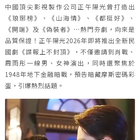
中國頂尖影視製作公司正午陽光曾打造出
《琅琊榜》、《山海情》、《都挺好》、
《開端》及《偽裝者》…熱門夯劇，向來是
品質保證！正午陽光2026年即將推出全新民
國劇《諜報上不封頂》，不僅邀請到肖戰、
周雨彤一線男、女神演出，同時還聚焦於
1948年地下金融暗戰，預告暗藏摩斯密碼彩
蛋，引爆熱烈話題。