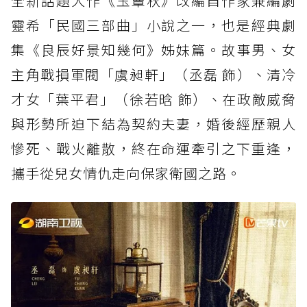
全新話題大作《玉簟秋》改編自作家兼編劇
靈希「民國三部曲」小說之一，也是經典劇
集《良辰好景知幾何》姊妹篇。故事男、女
主角戰損軍閥「虞昶軒」（丞磊 飾）、清冷
才女「葉平君」（徐若晗 飾）、在政敵威脅
與形勢所迫下結為契約夫妻，婚後經歷親人
慘死、戰火離散，終在命運牽引之下重逢，
攜手從兒女情仇走向保家衛國之路。