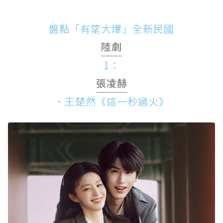
盤點「有望大爆」全新民國
陸劇
1：
張凌赫
、王楚然《這一秒過火》