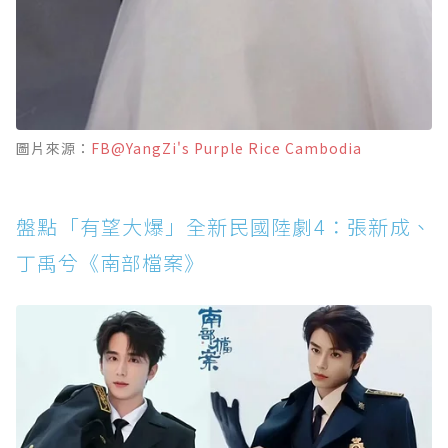
圖片來源：
FB@YangZi's Purple Rice Cambodia
盤點「有望大爆」全新民國陸劇4：張新成、
丁禹兮《南部檔案》