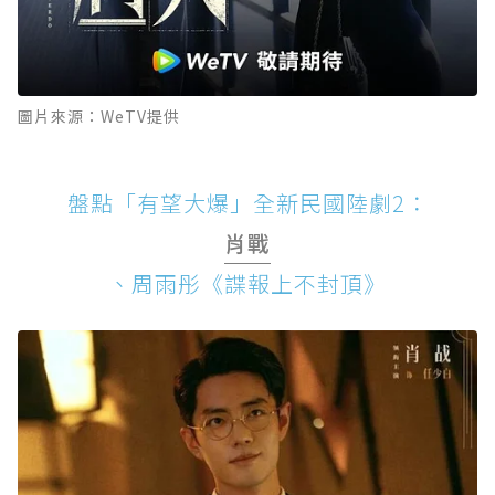
圖片來源：WeTV提供
盤點「有望大爆」全新民國陸劇2：
肖戰
、周雨彤《諜報上不封頂》