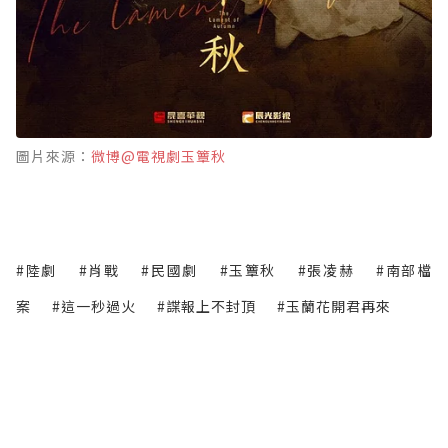
圖片來源：
微博@電視劇玉簟秋
#陸劇
#肖戰
#民國劇
#玉簟秋
#張凌赫
#南部檔
案
#這一秒過火
#諜報上不封頂
#玉蘭花開君再來