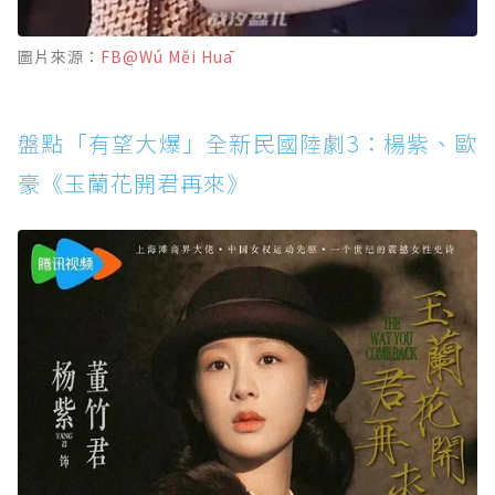
圖片來源：
FB@Wú Měi Huā
盤點「有望大爆」全新民國陸劇3：楊紫、歐
豪《玉蘭花開君再來》