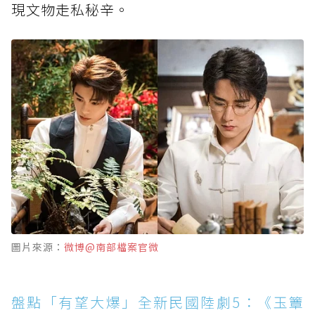
現文物走私秘辛。
圖片來源：
微博@南部檔案官微
盤點「有望大爆」全新民國陸劇5：《玉簟