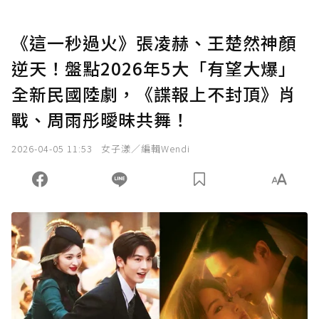
《這一秒過火》張凌赫、王楚然神顏
逆天！盤點2026年5大「有望大爆」
全新民國陸劇，《諜報上不封頂》肖
戰、周雨彤曖昧共舞！
2026-04-05 11:53
女子漾／編輯Wendi