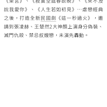
《東宮》、《寂寞空庭春欲晚》、《來不及
說我愛你》、《人生若如初見》…虐戀經典
之後，打造全新
民國劇
《這一秒過火》，邀
請到張凌赫、王楚然2大神顏上演身分偽裝、
滅門仇殺、禁忌叔嫂戀，未演先轟動。