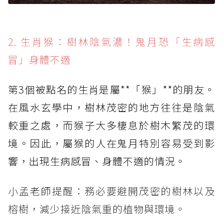
2. 生肖猴：樹林陰氣濃！鬼月恐「生病感
冒」身體不適
第3個被點名的生肖是屬**「猴」**的朋友。
在風水玄學中，樹林茂密的地方往往是陰氣
較重之處，而猴子大多棲息於樹木繁茂的環
境。因此，屬猴的人在鬼月特別容易受到影
響，出現生病感冒、身體不適的情況。
小孟老師提醒：務必要避開茂密的樹林以及
榕樹，減少接近陰氣重的植物與環境。