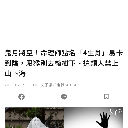
鬼月將至！命理師點名「4生肖」易卡
到陰，屬猴別去榕樹下、這類人禁上
山下海
2026-07-29 18:10
女子漾／編輯ANDREA