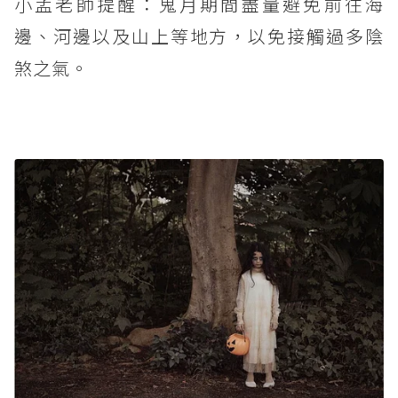
小孟老師提醒：鬼月期間盡量避免前往海
邊、河邊以及山上等地方，以免接觸過多陰
煞之氣。