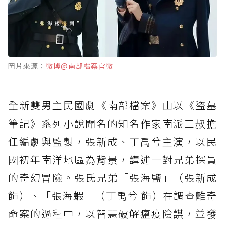
圖片來源：
微博@南部檔案官微
全新雙男主民國劇《南部檔案》由以《盜墓
筆記》系列小說聞名的知名作家南派三叔擔
任編劇與監製，張新成、丁禹兮主演，以民
國初年南洋地區為背景，講述一對兄弟探員
的奇幻冒險。張氏兄弟「張海鹽」（張新成
飾）、「張海蝦」（丁禹兮 飾）在調查離奇
命案的過程中，以智慧破解瘟疫陰謀，並發