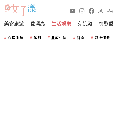
美食旅遊
愛漂亮
生活娛樂
有肌勵
情慾愛
心理測驗
陸劇
星座生肖
韓劇
彩妝保養