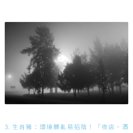
3. 生肖豬：環境髒亂易招陰！「夜店、酒