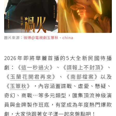
圖片來源：
微博@電視劇玉簟秋
、
china
2026年即將華麗首播的5大全新民國待播
劇：《
這一秒過火
》、《
諜報上不封頂
》、
《
玉蘭花開君再來
》、《
南部檔案
》以及
《
玉簟秋
》，內容涵蓋諜戰、虐愛、懸疑、
奇幻、商戰…等多元類型，匯集頂流神級演
員與金牌製作班底，有望成為年度熱門爆款
劇，大家快跟著女子漾一起來盤點吧！