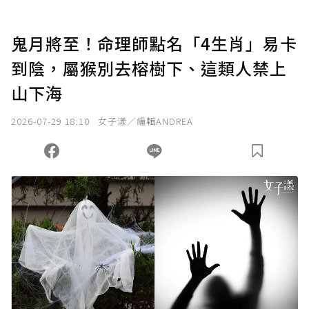
鬼月將至！命理師點名「4生肖」易卡
到陰，屬猴別去榕樹下、這類人禁上
山下海
2026-07-29 18:10
女子漾／編輯ANDREA