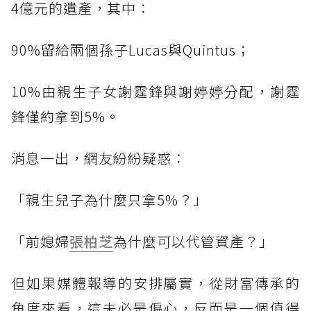
4億元的遺產，其中：
90%留給兩個孫子Lucas與Quintus；
10%由親生子女謝霆鋒與謝婷婷分配，謝霆
鋒僅約拿到5%。
消息一出，網友紛紛疑惑：
「親生兒子為什麼只拿5%？」
「前媳婦
張柏芝
為什麼可以代管資產？」
但如果媒體報導的安排屬實，從財富傳承的
角度來看，這未必是偏心，反而是一個值得