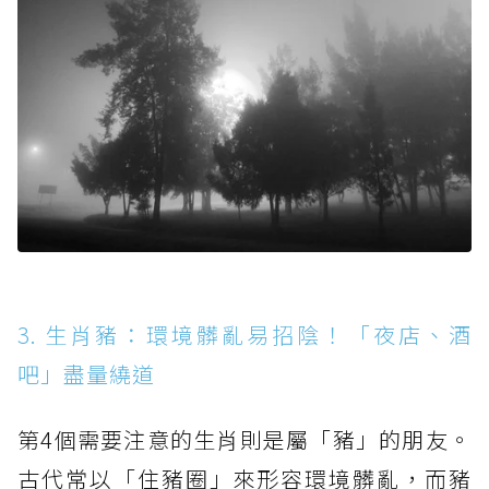
3. 生肖豬：環境髒亂易招陰！「夜店、酒
吧」盡量繞道
第4個需要注意的生肖則是屬「豬」的朋友。
古代常以「住豬圈」來形容環境髒亂，而豬