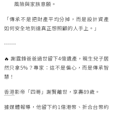
風險與家族意願。
「傳承不是把財產平均分掉，而是設計資產
如何安全地到達真正想照顧的人手上。」
------
🔥 謝霆鋒爸爸過世留下4億遺產，親生兒子居
然只拿5%？專家：這不是偏心，而是傳承智
慧！
香港
影帝「四哥」謝賢離世，享壽89歲。
據媒體報導，他留下約1億港幣、折合台幣約