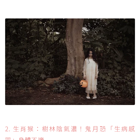
2. 生肖猴：樹林陰氣濃！鬼月恐「生病感
冒」身體不適