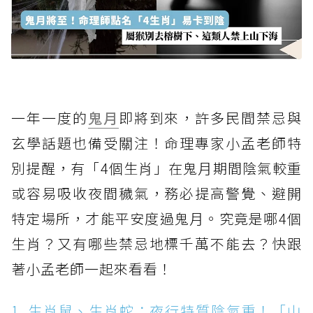
一年一度的
鬼月
即將到來，許多民間禁忌與
玄學話題也備受關注！命理專家小孟老師特
別提醒，有「4個生肖」在鬼月期間陰氣較重
或容易吸收夜間穢氣，務必提高警覺、避開
特定場所，才能平安度過鬼月。究竟是哪4個
生肖？又有哪些禁忌地標千萬不能去？快跟
著小孟老師一起來看看！
1. 生肖鼠、生肖蛇：夜行特質陰氣重！「山