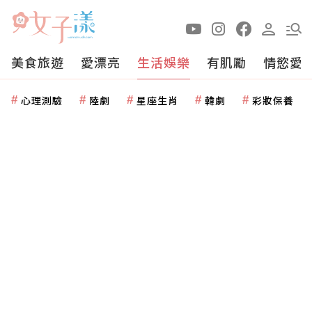
美食旅遊
愛漂亮
生活娛樂
有肌勵
情慾愛
心理測驗
陸劇
星座生肖
韓劇
彩妝保養