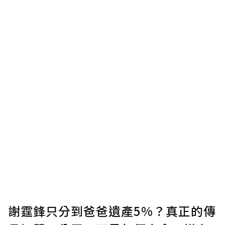
謝霆鋒只分到爸爸遺產5%？真正的傳