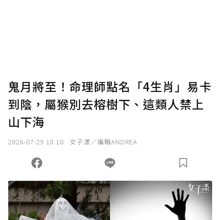
為了鼓勵作者持續創作更好的內容，會員可以
使用「贊助」功能實質回饋給喜愛的作者。可
將您認為適合的點數贈送給作者，一旦使用贊
助點數即不得撤銷，單筆贊助最低點數為30
點，最高點數沒有上限。
U 利點數 1 點 = NTD 1 元。
鬼月將至！命理師點名「4生肖」易卡
到陰，屬猴別去榕樹下、這類人禁上
確認送出
山下海
我已詳閱贊助說明，且同意站方的使用條款。
2026-07-29 18:10
女子漾／編輯ANDREA
您當前剩餘 U 利點數：
0
點；前往
購買點數