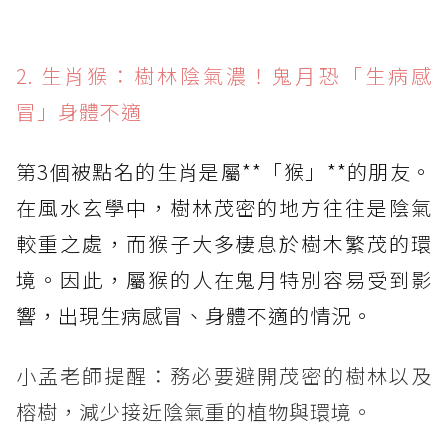
2. 生肖猴：樹林陰氣濃！鬼月恐「生病感
冒」身體不適
第3個被點名的生肖是屬**「猴」**的朋友。
在風水玄學中，樹林茂密的地方往往是陰氣
較重之處，而猴子大多棲息於樹木繁茂的環
境。因此，屬猴的人在鬼月特別容易受到影
響，出現生病感冒、身體不適的情況。
小孟老師提醒：務必要避開茂密的樹林以及
榕樹，減少接近陰氣重的植物與環境。