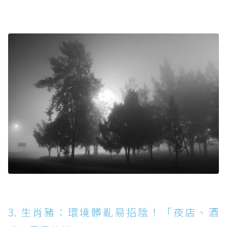
3. 生肖豬：環境髒亂易招陰！「夜店、酒