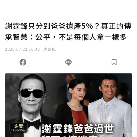
謝霆鋒只分到爸爸遺產5%？真正的傳
承智慧：公平，不是每個人拿一樣多
2026-07-22 16:30
廖嘉紅