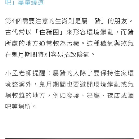
吧」盡量繞道
第4個需要注意的生肖則是屬「豬」的朋友。
古代常以「住豬圈」來形容環境髒亂，而豬
所處的地方通常較為污穢。這種穢氣與煞氣
在鬼月期間特別容易招致陰氣。
小孟老師提醒：屬豬的人除了要保持住家環
境整潔外，鬼月期間也要避開環境髒亂或氣
場較雜的地方，例如廢墟、舞廳、夜店或酒
吧等場所。