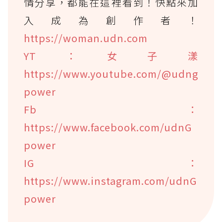
情分享，都能在這裡看到！快點來加
入成為創作者！
https://woman.udn.com
YT：女子漾
https://www.youtube.com/@udng
power
Fb：
https://www.facebook.com/udnG
power
IG：
https://www.instagram.com/udnG
power