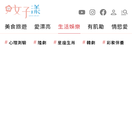
美食旅遊
愛漂亮
生活娛樂
有肌勵
情慾愛
心理測驗
陸劇
星座生肖
韓劇
彩妝保養