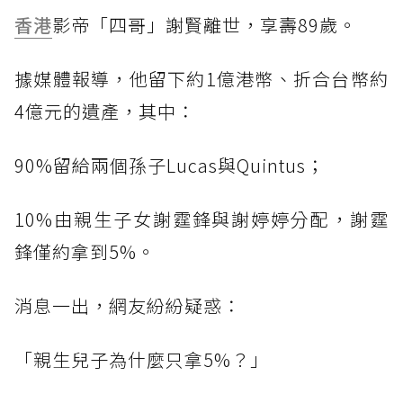
香港
影帝「四哥」謝賢離世，享壽89歲。
據媒體報導，他留下約1億港幣、折合台幣約
4億元的遺產，其中：
90%留給兩個孫子Lucas與Quintus；
10%由親生子女謝霆鋒與謝婷婷分配，謝霆
鋒僅約拿到5%。
消息一出，網友紛紛疑惑：
「親生兒子為什麼只拿5%？」