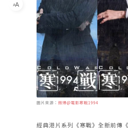
圖片來源：
微博@電影寒戰1994
經典
港片
系列《寒戰》全新前傳《