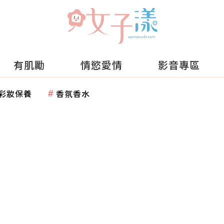
有肌勵
情慾愛情
影音專區
彩妝保養
香氛香水