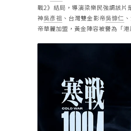
戰2》結局，導演梁樂民強調該片
神
吳彥祖
、台灣雙金影帝
吳慷仁
、
帝華麗加盟，黃金陣容被譽為「港