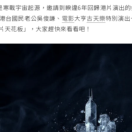
是寒戰宇宙起源，邀請到睽違6年回歸港片演出的
港台國民老公吳俊謙、
電影
大亨
古天樂
特別演出
片天花板」，大家趕快來看看吧！