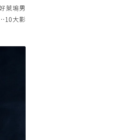
好萊塢男
…10大影