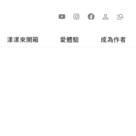
漾漾來開箱
愛體驗
成為作者