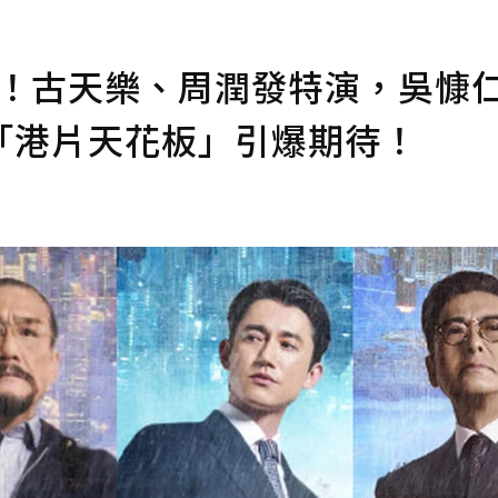
影帝！古天樂、周潤發特演，吳慷
「港片天花板」引爆期待！