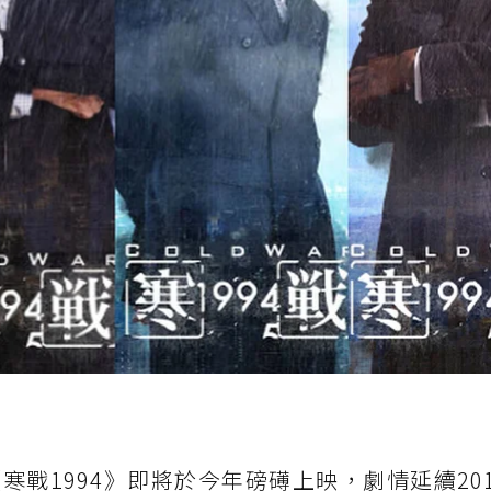
寒戰1994》即將於今年磅礡上映，劇情延續20