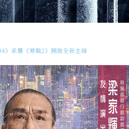
994》承襲《寒戰2》開啟全新主線