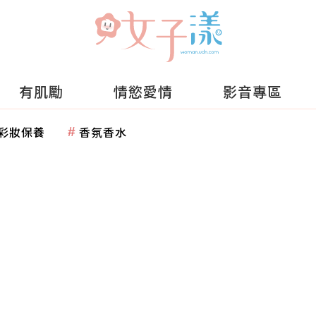
有肌勵
情慾愛情
影音專區
彩妝保養
香氛香水