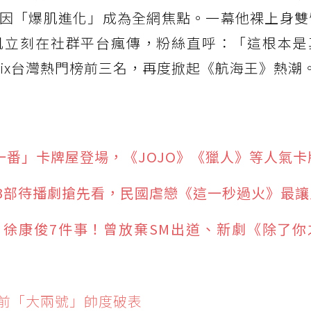
因「爆肌進化」成為全網焦點。一幕他裸上身雙
肌立刻在社群平台瘋傳，粉絲直呼：「這根本是
flix台灣熱門榜前三名，再度掀起《航海王》熱潮
一番」卡牌屋登場，《JOJO》《獵人》等人氣
3部待播劇搶先看，民國虐戀《這一秒過火》最讓
徐康俊7件事！曾放棄SM出道、新劇《除了你
前「大兩號」帥度破表