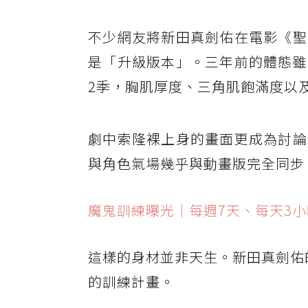
不少網友將新田真劍佑在電影《聖
是「升級版本」。三年前的體態雖
2季，胸肌厚度、三角肌飽滿度以
劇中索隆裸上身的畫面更成為討論
與角色氣場幾乎與動畫版完全同步
魔鬼訓練曝光｜每週7天、每天3
這樣的身材並非天生。新田真劍佑
的訓練計畫。