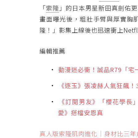
「
索隆
」的日本男星新田真劍佑更
畫面曝光後，粗壯手臂與厚實胸
隆！」影集上線後也迅速衝上Net
編輯推薦
動漫迷必衝！誠品R79「宅
《逐玉》張凌赫人氣狂飆！
《訂閱男友》「櫻花學長」
愛》搭檔安恩真
真人版索隆肌肉進化｜身材比三年