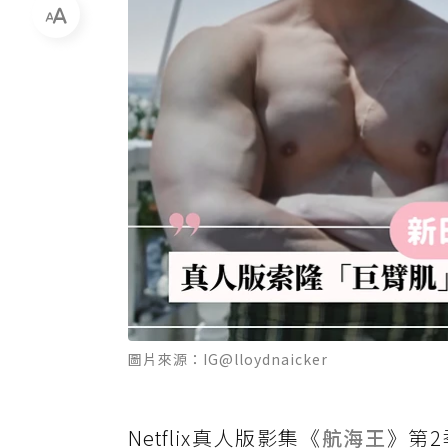
圖片來源：IG@lloydnaicker
Netflix真人版影集《
航海王
》第2