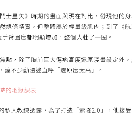
鬥士星矢》時期的畫面與現在對比，發現他的身
然線條精實，但整體屬於輕量級肌肉；到了《航
及手臂圍度都明顯增加，整個人壯了一圈。
焦點，除了胸前巨大傷疤高度還原漫畫設定外，
，讓不少動漫迷直呼「還原度太高」。
小時的地獄課表
的私人教練透露，為了打造「索隆2.0」，他接