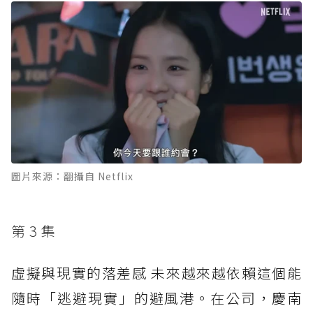
圖片來源：翻攝自 Netflix
第 3 集
虛擬與現實的落差感 未來越來越依賴這個能
隨時「逃避現實」的避風港。在公司，慶南