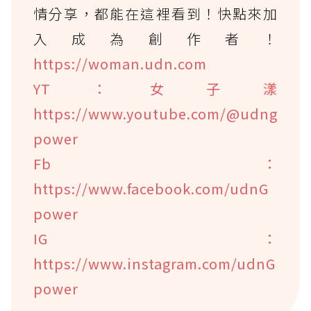
情分享，都能在這裡看到！快點來加
入成為創作者！
https://woman.udn.com
YT：女子漾
https://www.youtube.com/@udng
power
Fb：
https://www.facebook.com/udnG
power
IG：
https://www.instagram.com/udnG
power