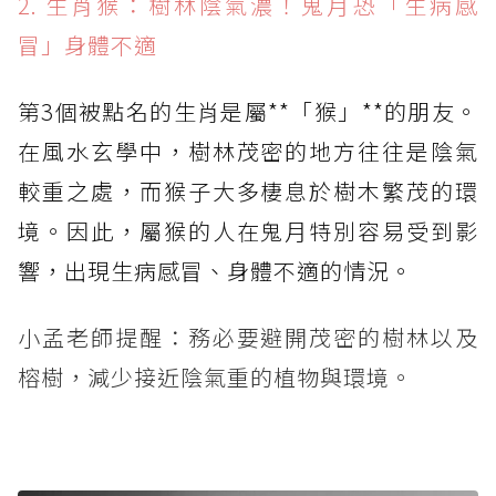
2. 生肖猴：樹林陰氣濃！鬼月恐「生病感
冒」身體不適
第3個被點名的生肖是屬**「猴」**的朋友。
在風水玄學中，樹林茂密的地方往往是陰氣
較重之處，而猴子大多棲息於樹木繁茂的環
境。因此，屬猴的人在鬼月特別容易受到影
響，出現生病感冒、身體不適的情況。
小孟老師提醒：務必要避開茂密的樹林以及
榕樹，減少接近陰氣重的植物與環境。