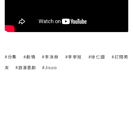
#分集
#劇情
#李洙赫
#李宰旭
#徐仁國
#訂閱男
友
#浪漫喜劇
#Jisoo