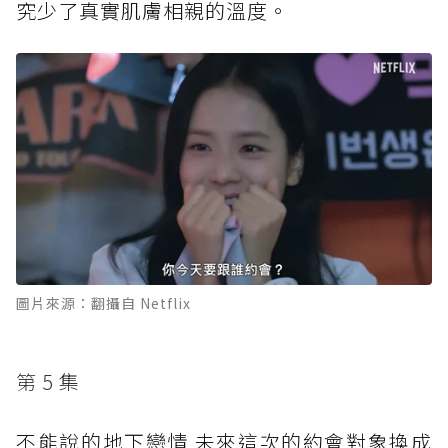
究少了真實肌膚相親的溫度。
圖片來源：翻攝自 Netflix
第 5 集
不能說的地下戀情 未來這次的約會對象換成