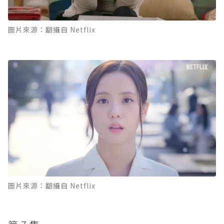
圖片來源：翻攝自 Netflix
圖片來源：翻攝自 Netflix