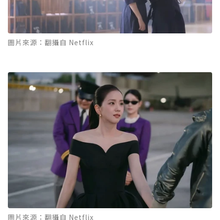
圖片來源：翻攝自 Netflix
圖片來源：翻攝自 Netflix