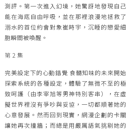
測評。第一次進入幻境，她驚訝地發現自己
能在海底自由呼吸，並在那裡浪漫地拯救了
溺水的首位約會對象崔時宇，沉睡的戀愛細
胞瞬間被喚醒。
第 2 集
完美設定下的心動錯覺 食髓知味的未來開始
探索系統的各種設定，體驗了無微不至的極
致呵護（由李宰旭等男神特別客串），在虛
擬世界裡沒有爭吵與妥協，一切都順著她的
心意發展。然而回到現實，網漫企劃的卡關
讓她再次撞牆；而總是用嚴厲語氣挑剔她的