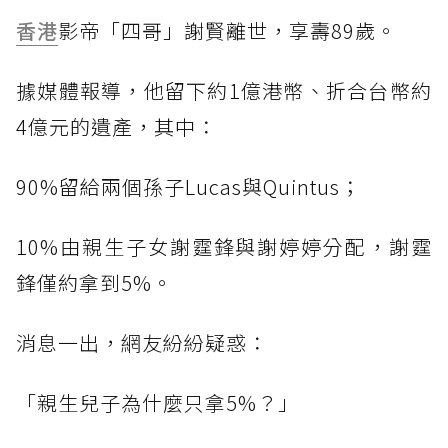
香港
影帝「四哥」謝賢離世，享壽89歲。
據媒體報導，他留下約1億港幣、折合台幣約
4億元的遺產，其中：
90%留給兩個孫子Lucas與Quintus；
10%由親生子女謝霆鋒與謝婷婷分配，謝霆
鋒僅約拿到5%。
消息一出，網友紛紛疑惑：
「親生兒子為什麼只拿5%？」