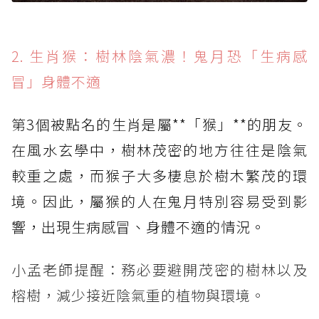
2. 生肖猴：樹林陰氣濃！鬼月恐「生病感
冒」身體不適
第3個被點名的生肖是屬**「猴」**的朋友。
在風水玄學中，樹林茂密的地方往往是陰氣
較重之處，而猴子大多棲息於樹木繁茂的環
境。因此，屬猴的人在鬼月特別容易受到影
響，出現生病感冒、身體不適的情況。
小孟老師提醒：務必要避開茂密的樹林以及
榕樹，減少接近陰氣重的植物與環境。