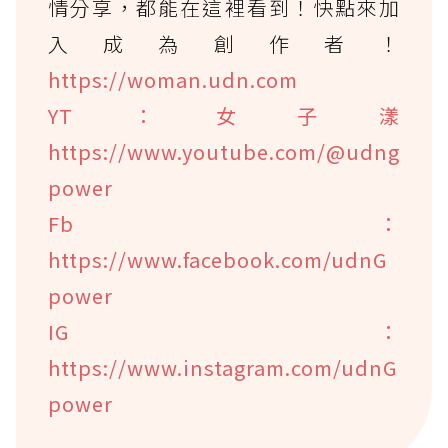
情分享，都能在這裡看到！快點來加
入成為創作者！
https://woman.udn.com
YT：女子漾
https://www.youtube.com/@udng
power
Fb：
https://www.facebook.com/udnG
power
IG：
https://www.instagram.com/udnG
power