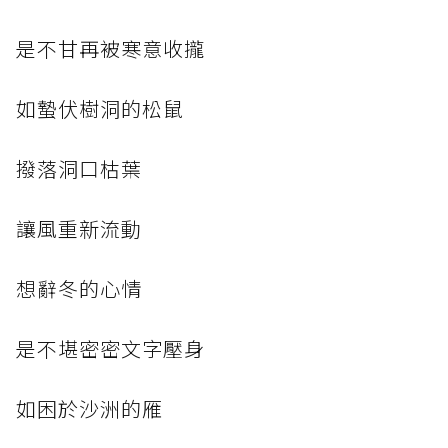
是不甘再被寒意收攏
如蟄伏樹洞的松鼠
撥落洞口枯葉
讓風重新流動
想辭冬的心情
是不堪密密文字壓身
如困於沙洲的雁