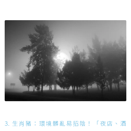
3. 生肖豬：環境髒亂易招陰！「夜店、酒