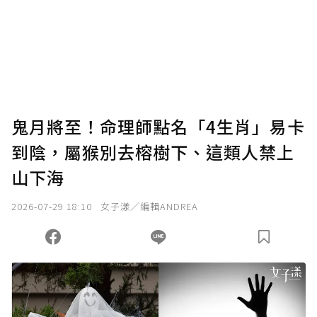
為了鼓勵作者持續創作更好的內容，會員可以
使用「贊助」功能實質回饋給喜愛的作者。可
將您認為適合的點數贈送給作者，一旦使用贊
助點數即不得撤銷，單筆贊助最低點數為30
點，最高點數沒有上限。
U 利點數 1 點 = NTD 1 元。
鬼月將至！命理師點名「4生肖」易卡
到陰，屬猴別去榕樹下、這類人禁上
確認送出
山下海
我已詳閱贊助說明，且同意站方的使用條款。
2026-07-29 18:10
女子漾／編輯ANDREA
您當前剩餘 U 利點數：
0
點；前往
購買點數