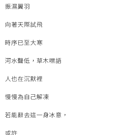
振濕翼羽
向著天際試飛
時序已至大寒
河水聲低，草木噤語
人也在沉默裡
慢慢為自己解凍
若能辭去這一身冰意，
或許