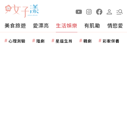
美食旅遊
愛漂亮
生活娛樂
有肌勵
情慾愛
心理測驗
陸劇
星座生肖
韓劇
彩妝保養