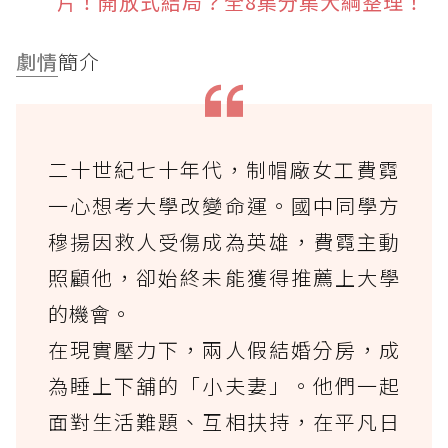
片！開放式結局？全8集分集大綱整理！
劇情
簡介
二十世紀七十年代，制帽廠女工費霓
一心想考大學改變命運。國中同學方
穆揚因救人受傷成為英雄，費霓主動
照顧他，卻始終未能獲得推薦上大學
的機會。
在現實壓力下，兩人假結婚分房，成
為睡上下舖的「小夫妻」。他們一起
面對生活難題、互相扶持，在平凡日