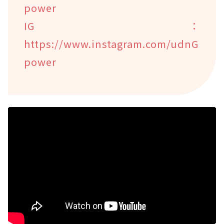
power
IG：
https://www.instagram.com/udnG
power