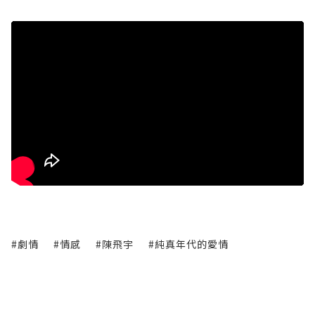
#劇情
#情感
#陳飛宇
#純真年代的愛情