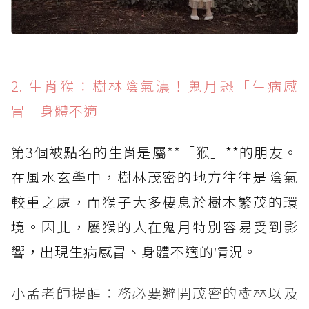
2. 生肖猴：樹林陰氣濃！鬼月恐「生病感
冒」身體不適
第3個被點名的生肖是屬**「猴」**的朋友。
在風水玄學中，樹林茂密的地方往往是陰氣
較重之處，而猴子大多棲息於樹木繁茂的環
境。因此，屬猴的人在鬼月特別容易受到影
響，出現生病感冒、身體不適的情況。
小孟老師提醒：務必要避開茂密的樹林以及