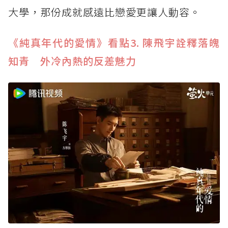
大學，那份成就感遠比戀愛更讓人動容。
《純真年代的愛情》看點3. 陳飛宇詮釋落魄
知青 外冷內熱的反差魅力