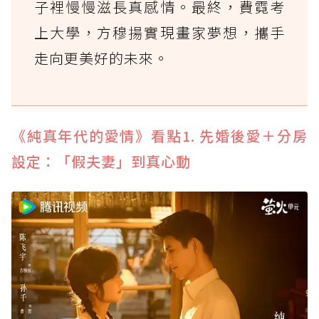
子裡慢慢滋長真感情。最終，費霓考
上大學，方穆揚實現畫家夢想，攜手
走向更美好的未來。
《純真年代的愛情》看點1. 先婚後愛＋分房
設定：「假夫妻」到真心動