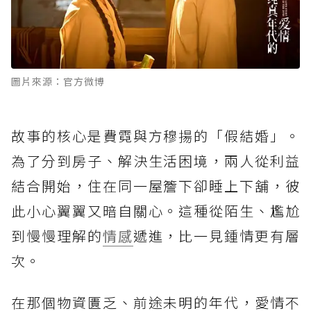
圖片來源：官方微博
故事的核心是費霓與方穆揚的「假結婚」。
為了分到房子、解決生活困境，兩人從利益
結合開始，住在同一屋簷下卻睡上下舖，彼
此小心翼翼又暗自關心。這種從陌生、尷尬
到慢慢理解的
情感
遞進，比一見鍾情更有層
次。
在那個物資匱乏、前途未明的年代，愛情不