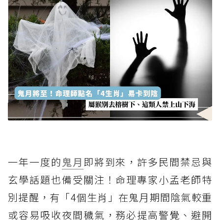
一年一度的
鬼月
即將到來，許多民間禁忌與
玄學話題也備受關注！命理專家小孟老師特
別提醒，有「4個生肖」在鬼月期間陰氣較重
或容易吸收夜間穢氣，務必提高警覺、避開