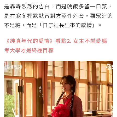
是轟轟烈烈的告白，而是晚飯多留一口菜，
是在寒冬裡默默替對方添件外套。觀眾追的
不是糖，而是「日子裡長出來的感情」。
《純真年代的愛情》看點2. 女主不戀愛腦
考大學才是終極目標