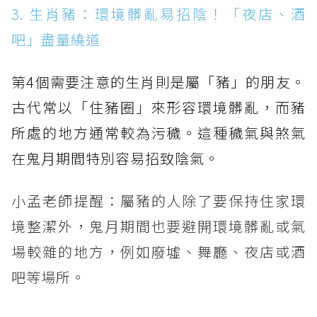
3. 生肖豬：環境髒亂易招陰！「夜店、酒
吧」盡量繞道
第4個需要注意的生肖則是屬「豬」的朋友。
古代常以「住豬圈」來形容環境髒亂，而豬
所處的地方通常較為污穢。這種穢氣與煞氣
在鬼月期間特別容易招致陰氣。
小孟老師提醒：屬豬的人除了要保持住家環
境整潔外，鬼月期間也要避開環境髒亂或氣
場較雜的地方，例如廢墟、舞廳、夜店或酒
吧等場所。