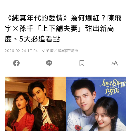
《純真年代的愛情》為何爆紅？陳飛
宇×孫千「上下舖夫妻」甜出新高
度、5大必追看點
2026-02-24 17:04
女子漾／編輯許智捷