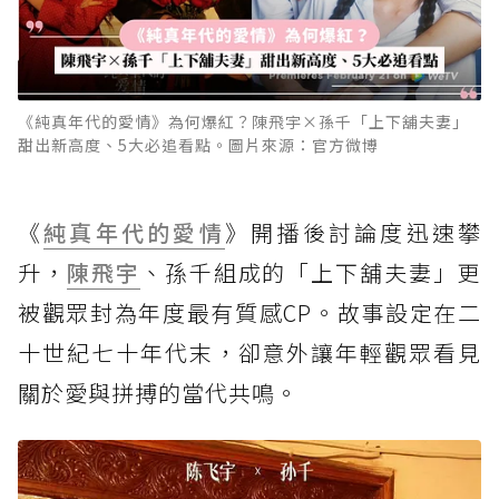
《純真年代的愛情》為何爆紅？陳飛宇×孫千「上下舖夫妻」
甜出新高度、5大必追看點。圖片來源：官方微博
《
純真年代的愛情
》開播後討論度迅速攀
升，
陳飛宇
、孫千組成的「上下舖夫妻」更
被觀眾封為年度最有質感CP。故事設定在二
十世紀七十年代末，卻意外讓年輕觀眾看見
關於愛與拼搏的當代共鳴。