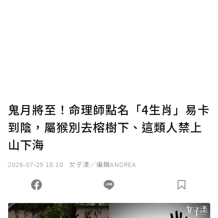
鬼月將至！命理師點名「4生肖」易卡
到陰，屬猴別去榕樹下、這類人禁上
山下海
2026-07-29 18:10
女子漾／編輯ANDREA