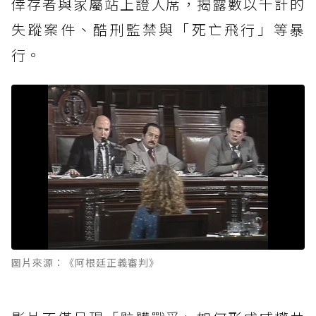
倖存者與家屬站上證人席，揭露數以千計的
失蹤案件、酷刑監禁與「死亡飛行」等暴
行。
圖片來源：《阿根廷正義審判》