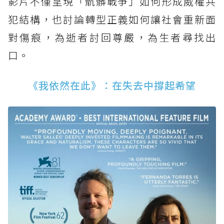
影片不僅呈現「骯髒戰爭」如何形成威權共
犯結構，也討論轉型正義如何讓社會重新面
對傷痕，為逝者討回尊嚴，為生者尋找出
口。
《我依然在此》：在失去中撐起希望