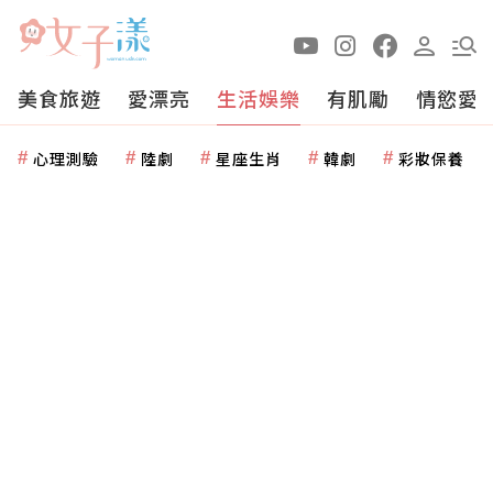
美食旅遊
愛漂亮
生活娛樂
有肌勵
情慾愛
心理測驗
陸劇
星座生肖
韓劇
彩妝保養