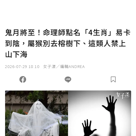
鬼月將至！命理師點名「4生肖」易卡
到陰，屬猴別去榕樹下、這類人禁上
山下海
2026-07-29 18:10
女子漾／編輯ANDREA