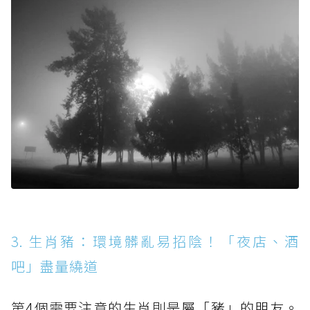
3. 生肖豬：環境髒亂易招陰！「夜店、酒
吧」盡量繞道
第4個需要注意的生肖則是屬「豬」的朋友。