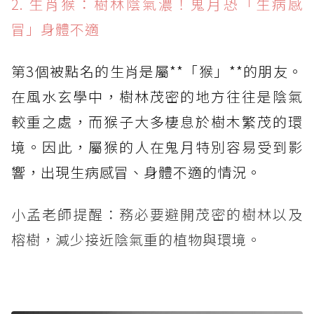
2. 生肖猴：樹林陰氣濃！鬼月恐「生病感
冒」身體不適
第3個被點名的生肖是屬**「猴」**的朋友。
在風水玄學中，樹林茂密的地方往往是陰氣
較重之處，而猴子大多棲息於樹木繁茂的環
境。因此，屬猴的人在鬼月特別容易受到影
響，出現生病感冒、身體不適的情況。
小孟老師提醒：務必要避開茂密的樹林以及
榕樹，減少接近陰氣重的植物與環境。