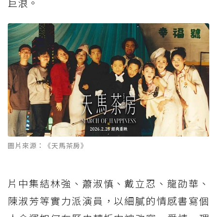
巨浪。
圖片來源：《天馬茶房》
片中集結林強、蕭淑慎、戴立忍、龍劭華、
陳淑芳等實力派演員，以細膩的情感書寫個