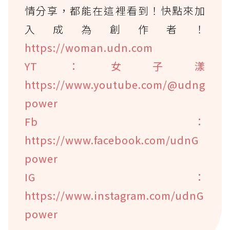
情分享，都能在這裡看到！快點來加
入成為創作者！
https://woman.udn.com
YT：女子漾
https://www.youtube.com/@udng
power
Fb：
https://www.facebook.com/udnG
power
IG：
https://www.instagram.com/udnG
power