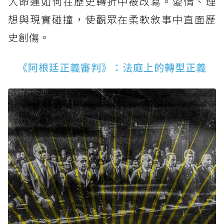
人命運如何在歷史轉折中被改寫。愛情、理
想與現實碰撞，使觀眾在柔軟敘事中直面歷
史創傷。
《阿根廷正義審判》：法庭上的轉型正義