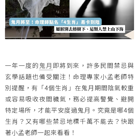
一年一度的
鬼月
即將到來，許多民間禁忌與
玄學話題也備受關注！命理專家小孟老師特
別提醒，有「4個生肖」在鬼月期間陰氣較重
或容易吸收夜間穢氣，務必提高警覺、避開
特定場所，才能平安度過鬼月。究竟是哪4個
生肖？又有哪些禁忌地標千萬不能去？快跟
著小孟老師一起來看看！