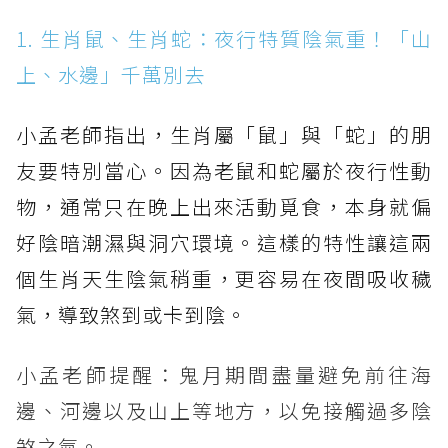
1. 生肖鼠、生肖蛇：夜行特質陰氣重！「山
上、水邊」千萬別去
小孟老師指出，生肖屬「鼠」與「蛇」的朋
友要特別當心。因為老鼠和蛇屬於夜行性動
物，通常只在晚上出來活動覓食，本身就偏
好陰暗潮濕與洞穴環境。這樣的特性讓這兩
個生肖天生陰氣稍重，更容易在夜間吸收穢
氣，導致煞到或卡到陰。
小孟老師提醒：鬼月期間盡量避免前往海
邊、河邊以及山上等地方，以免接觸過多陰
煞之氣。