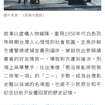
圖片來源：《超級大國民》
故事以虛構人物鋪陳，重現1950年代白色恐
怖時期台灣人心惶惶的社會氛圍。主角許毅
生遭警總逮捕並嚴刑逼供，被迫供出參與讀
書會的好友陳政一，導致對方遭到槍決。刑
場上高舉雙手、比出象徵「懲治叛亂條例第
二條第一項」的「二一」手勢，成為台灣影
史難以抹滅的名場面，也是不少民眾在和平
紀念日前夕反覆回望的歷史記憶。