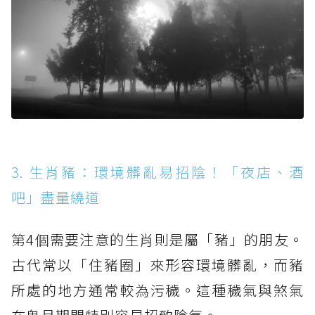
3. 生肖豬：環境髒亂易招陰！「夜店、酒
吧」盡量繞道
第4個需要注意的生肖則是屬「豬」的朋友。
古代常以「住豬圈」來形容環境髒亂，而豬
所處的地方通常較為污穢。這種穢氣與煞氣