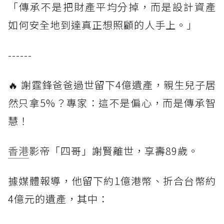
「傳承不是把財產平均分掉，而是設計資產
如何安全地到達真正想照顧的人手上。」
------
🔥 謝霆鋒爸爸過世留下4億遺產，親生兒子居
然只拿5%？專家：這不是偏心，而是傳承智
慧！
香港
影帝「四哥」謝賢離世，享壽89歲。
據媒體報導，他留下約1億港幣、折合台幣約
4億元的遺產，其中：