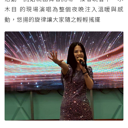
木目 的現場演唱為整個夜晚注入溫暖與感
動，悠揚的旋律讓大家隨之輕輕搖擺