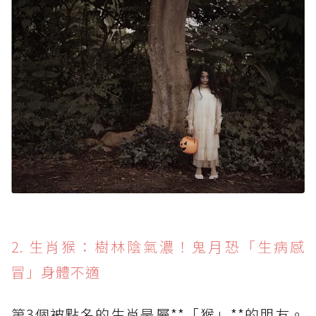
2. 生肖猴：樹林陰氣濃！鬼月恐「生病感
冒」身體不適
第3個被點名的生肖是屬**「猴」**的朋友。