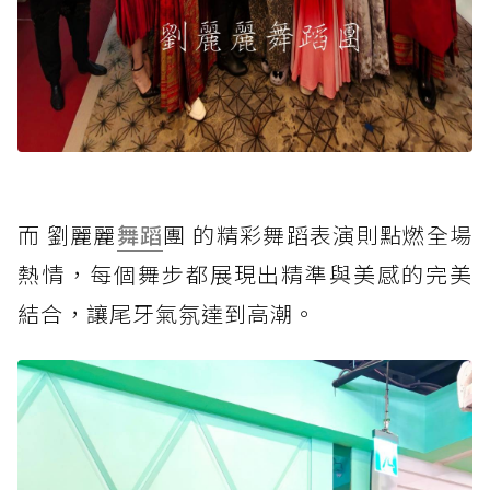
而 劉麗麗
舞蹈
團 的精彩舞蹈表演則點燃全場
熱情，每個舞步都展現出精準與美感的完美
結合，讓尾牙氣氛達到高潮。