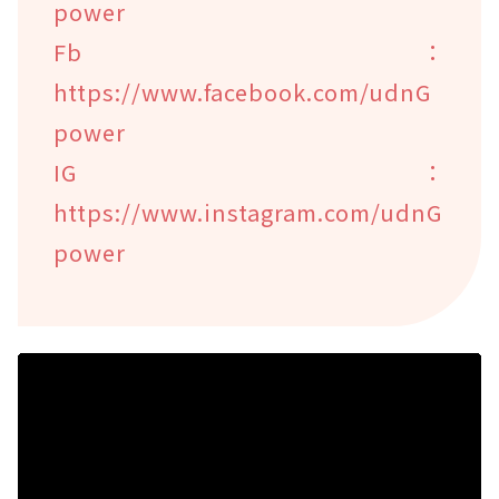
power
Fb：
https://www.facebook.com/udnG
power
IG：
https://www.instagram.com/udnG
power