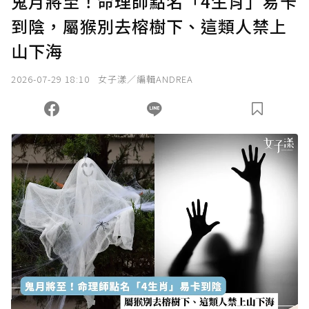
鬼月將至！命理師點名「4生肖」易卡
到陰，屬猴別去榕樹下、這類人禁上
確認送出
山下海
我已詳閱贊助說明，且同意站方的使用條款。
2026-07-29 18:10
女子漾／編輯ANDREA
您當前剩餘 U 利點數：
0
點；前往
購買點數