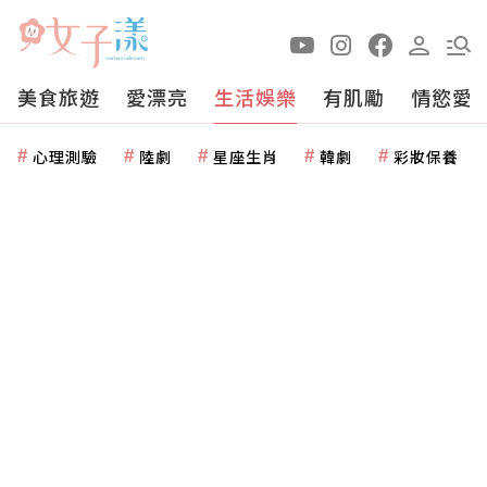
美食旅遊
愛漂亮
生活娛樂
有肌勵
情慾愛
心理測驗
陸劇
星座生肖
韓劇
彩妝保養