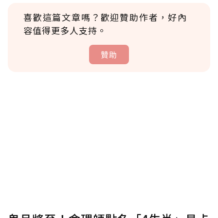
喜歡這篇文章嗎？歡迎贊助作者，好內
容值得更多人支持。
贊助
贊助說明
為了鼓勵作者持續創作更好的內容，會員可以
使用「贊助」功能實質回饋給喜愛的作者。可
將您認為適合的點數贈送給作者，一旦使用贊
助點數即不得撤銷，單筆贊助最低點數為30
點，最高點數沒有上限。
U 利點數 1 點 = NTD 1 元。