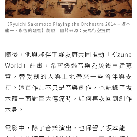
【Ryuichi Sakamoto Playing the Orchestra 2014 ~ 坂本
龍一・永恆的迴響】劇照。圖片來源：天馬行空提供
隨後，他與夥伴平野友康共同推動「Kizuna
World」計畫，希望透過音樂為災後重建募
資，替受創的人與土地帶來一些陪伴與支
持。這首作品不只是音樂創作，也記錄了坂
本龍一面對巨大傷痛時，如何再次回到創作
本身。
電影中，除了音樂演出，也保留了坂本龍一