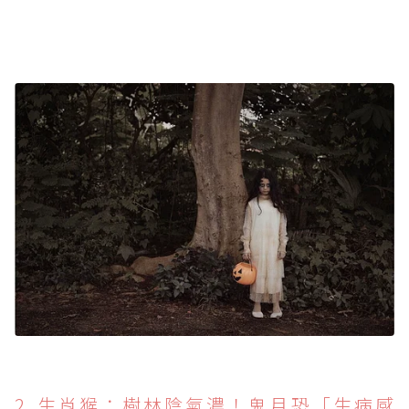
2. 生肖猴：樹林陰氣濃！鬼月恐「生病感