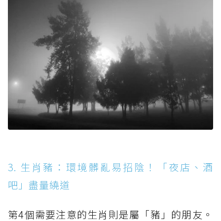
3. 生肖豬：環境髒亂易招陰！「夜店、酒
吧」盡量繞道
第4個需要注意的生肖則是屬「豬」的朋友。