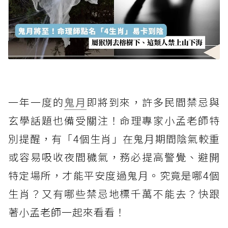
一年一度的
鬼月
即將到來，許多民間禁忌與
玄學話題也備受關注！命理專家小孟老師特
別提醒，有「4個生肖」在鬼月期間陰氣較重
或容易吸收夜間穢氣，務必提高警覺、避開
特定場所，才能平安度過鬼月。究竟是哪4個
生肖？又有哪些禁忌地標千萬不能去？快跟
著小孟老師一起來看看！