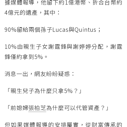
據媒體報導，他留下約1億港幣、折合台幣約
4億元的遺產，其中：
90%留給兩個孫子Lucas與Quintus；
10%由親生子女謝霆鋒與謝婷婷分配，謝霆
鋒僅約拿到5%。
消息一出，網友紛紛疑惑：
「親生兒子為什麼只拿5%？」
「前媳婦
張柏芝
為什麼可以代管資產？」
但如果媒體報導的安排屬實，從財富傳承的