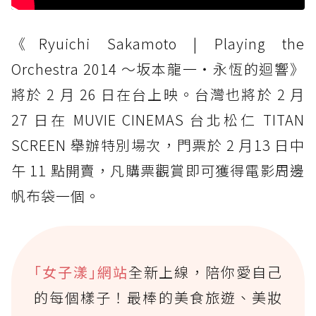
《Ryuichi Sakamoto | Playing the
Orchestra 2014 ～坂本龍一・永恆的迴響》
將於 2 月 26 日在台上映。台灣也將於 2 月
27 日在 MUVIE CINEMAS 台北松仁 TITAN
SCREEN 舉辦特別場次，門票於 2 月13 日中
午 11 點開賣，凡購票觀賞即可獲得電影周邊
帆布袋一個。
｢女子漾｣網站
全新上線，陪你愛自己
的每個樣子！最棒的美食旅遊、美妝