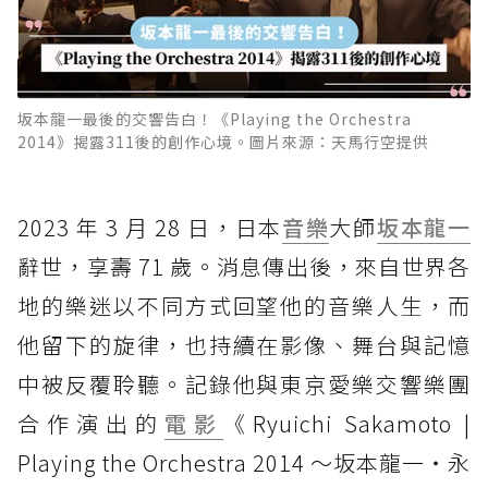
坂本龍一最後的交響告白！《Playing the Orchestra
2014》揭露311後的創作心境。圖片來源：天馬行空提供
2023 年 3 月 28 日，日本
音樂
大師
坂本龍一
辭世，享壽 71 歲。消息傳出後，來自世界各
地的樂迷以不同方式回望他的音樂人生，而
他留下的旋律，也持續在影像、舞台與記憶
中被反覆聆聽。記錄他與東京愛樂交響樂團
合作演出的
電影
《Ryuichi Sakamoto |
Playing the Orchestra 2014 ～坂本龍一・永