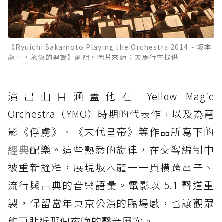
【Ryuichi Sakamoto Playing the Orchestra 2014 ~ 坂本
龍一・永恆的迴響】劇照。圖片來源：天馬行空提供
演出曲目涵蓋他在 Yellow Magic
Orchestra（YMO）時期的代表作，以及為電
影《俘虜》、《末代皇帝》等作品所寫下的
經典
配樂。這些熟悉的旋律，在交響編制中
被重新詮釋，展現坂本龍一一貫橫跨電子、
流行與古典的音樂語彙。電影以 5.1 聲道重
製，保留當年東京公演的臨場感，也讓觀眾
能更貼近那個夜晚的聲音層次。