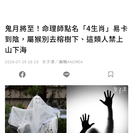
鬼月將至！命理師點名「4生肖」易卡
到陰，屬猴別去榕樹下、這類人禁上
山下海
2026-07-29 18:10
女子漾／編輯ANDREA