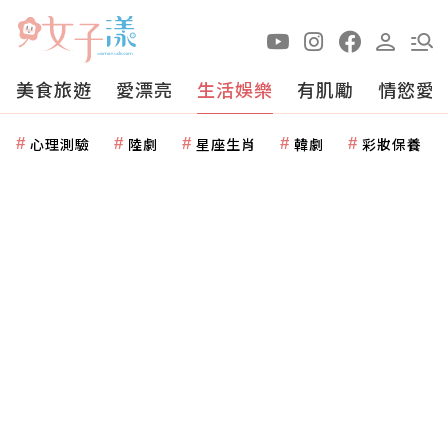
美食旅遊
愛漂亮
生活娛樂
有肌勵
情慾愛
心理測驗
陸劇
星座生肖
韓劇
彩妝保養