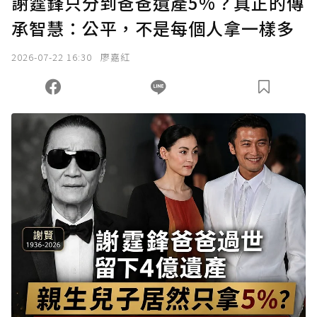
謝霆鋒只分到爸爸遺產5%？真正的傳
承智慧：公平，不是每個人拿一樣多
2026-07-22 16:30
廖嘉紅