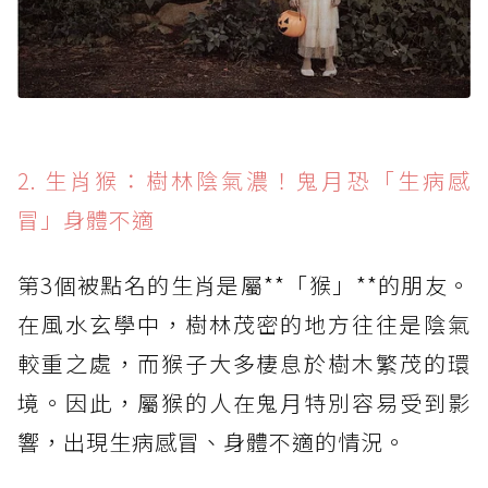
2. 生肖猴：樹林陰氣濃！鬼月恐「生病感
冒」身體不適
第3個被點名的生肖是屬**「猴」**的朋友。
在風水玄學中，樹林茂密的地方往往是陰氣
較重之處，而猴子大多棲息於樹木繁茂的環
境。因此，屬猴的人在鬼月特別容易受到影
響，出現生病感冒、身體不適的情況。