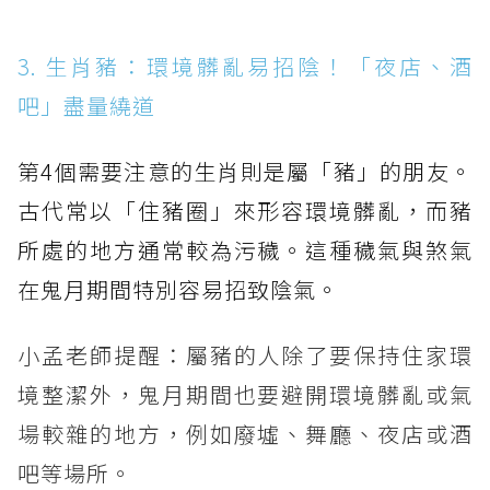
3. 生肖豬：環境髒亂易招陰！「夜店、酒
吧」盡量繞道
第4個需要注意的生肖則是屬「豬」的朋友。
古代常以「住豬圈」來形容環境髒亂，而豬
所處的地方通常較為污穢。這種穢氣與煞氣
在鬼月期間特別容易招致陰氣。
小孟老師提醒：屬豬的人除了要保持住家環
境整潔外，鬼月期間也要避開環境髒亂或氣
場較雜的地方，例如廢墟、舞廳、夜店或酒
吧等場所。