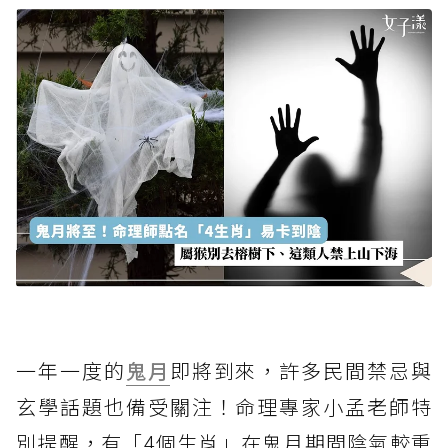
一年一度的
鬼月
即將到來，許多民間禁忌與
玄學話題也備受關注！命理專家小孟老師特
別提醒，有「4個生肖」在鬼月期間陰氣較重