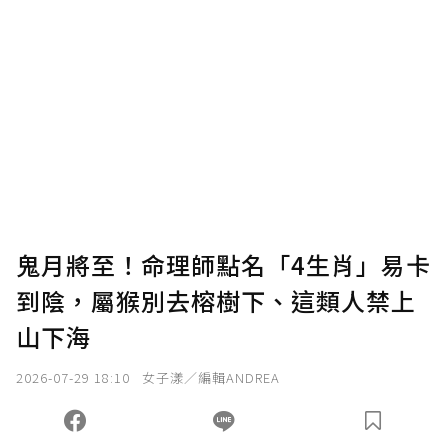
贊助說明
為了鼓勵作者持續創作更好的內容，會員可以
使用「贊助」功能實質回饋給喜愛的作者。可
將您認為適合的點數贈送給作者，一旦使用贊
助點數即不得撤銷，單筆贊助最低點數為30
點，最高點數沒有上限。
U 利點數 1 點 = NTD 1 元。
鬼月將至！命理師點名「4生肖」易卡
到陰，屬猴別去榕樹下、這類人禁上
確認送出
山下海
我已詳閱贊助說明，且同意站方的使用條款。
2026-07-29 18:10
女子漾／編輯ANDREA
您當前剩餘 U 利點數：
0
點；前往
購買點數