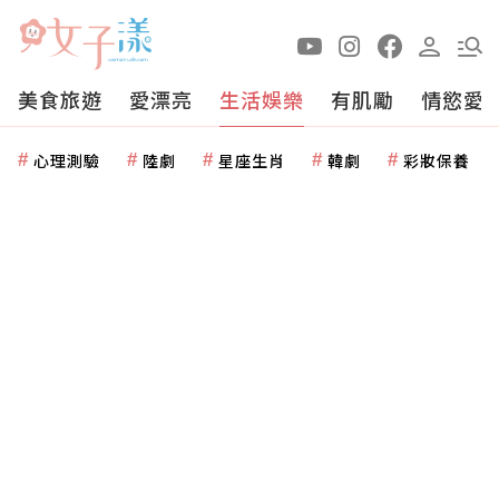
美食旅遊
愛漂亮
生活娛樂
有肌勵
情慾愛
心理測驗
陸劇
星座生肖
韓劇
彩妝保養