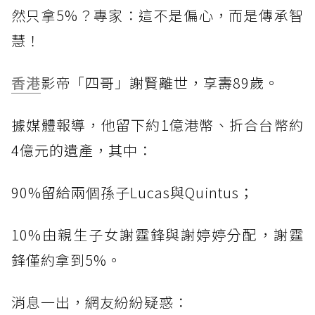
然只拿5%？專家：這不是偏心，而是傳承智
慧！
香港
影帝「四哥」謝賢離世，享壽89歲。
據媒體報導，他留下約1億港幣、折合台幣約
4億元的遺產，其中：
90%留給兩個孫子Lucas與Quintus；
10%由親生子女謝霆鋒與謝婷婷分配，謝霆
鋒僅約拿到5%。
消息一出，網友紛紛疑惑：