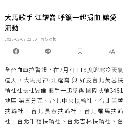
大馬歌手 江耀崙 呼籲一起捐血 讓愛
流動
2026-02-07 22:59
司徒建銘
全台血庫拉警報，在2月7日 13度的寒冷
天氣
這天，大馬男神-江耀崙 與 好友
台北
芙蓉扶
輪社社長杜旻倫 攜手一起參與 國際扶輪3481
地區 第五分區、台北中央扶輪社、台北芙蓉
扶輪社、台北長春扶輪社、台北羅馬扶輪
社、台北千禧扶輪社、台北吉林扶輪社、台