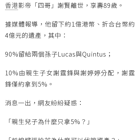
香港
影帝「四哥」謝賢離世，享壽89歲。
據媒體報導，他留下約1億港幣、折合台幣約
4億元的遺產，其中：
90%留給兩個孫子Lucas與Quintus；
10%由親生子女謝霆鋒與謝婷婷分配，謝霆
鋒僅約拿到5%。
消息一出，網友紛紛疑惑：
「親生兒子為什麼只拿5%？」