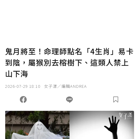
為了鼓勵作者持續創作更好的內容，會員可以
使用「贊助」功能實質回饋給喜愛的作者。可
將您認為適合的點數贈送給作者，一旦使用贊
助點數即不得撤銷，單筆贊助最低點數為30
點，最高點數沒有上限。
U 利點數 1 點 = NTD 1 元。
鬼月將至！命理師點名「4生肖」易卡
到陰，屬猴別去榕樹下、這類人禁上
確認送出
山下海
我已詳閱贊助說明，且同意站方的使用條款。
2026-07-29 18:10
女子漾／編輯ANDREA
您當前剩餘 U 利點數：
0
點；前往
購買點數