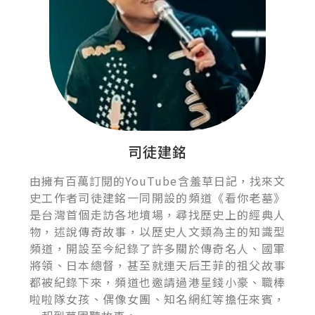
司徒建銘
由擁有百萬訂閱的YouTube含羞草日記，找來文
史工作者司徒建銘一同開設的頻道《看你老墓》
是台灣首個走訪各地墳場，尋找歷史上的經典人
物，述說傳奇故事，以歷史人文類為主的知識型
頻道，開設至今紀錄了許多關於傳奇名人、國軍
將領、日本總督，甚至就連天后王菲的祖父故事
都被紀錄下來，頻道也邀請過港星錢小豪、職棒
啦啦隊女孩、偶像女團、知名網紅等擔任來賓，