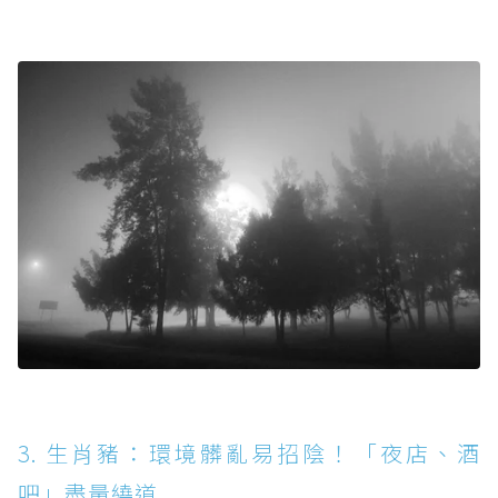
3. 生肖豬：環境髒亂易招陰！「夜店、酒
吧」盡量繞道