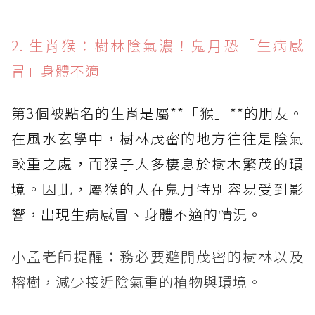
2. 生肖猴：樹林陰氣濃！鬼月恐「生病感
冒」身體不適
第3個被點名的生肖是屬**「猴」**的朋友。
在風水玄學中，樹林茂密的地方往往是陰氣
較重之處，而猴子大多棲息於樹木繁茂的環
境。因此，屬猴的人在鬼月特別容易受到影
響，出現生病感冒、身體不適的情況。
小孟老師提醒：務必要避開茂密的樹林以及
榕樹，減少接近陰氣重的植物與環境。