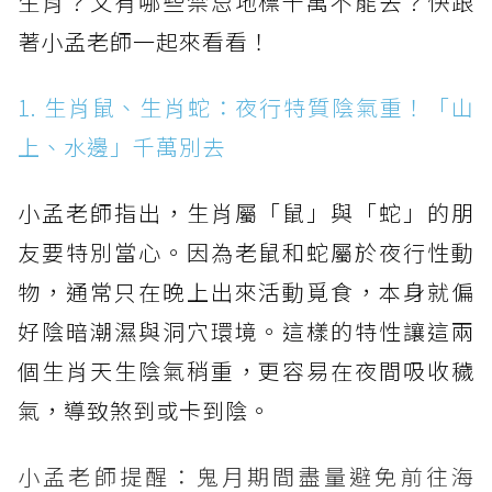
生肖？又有哪些禁忌地標千萬不能去？快跟
著小孟老師一起來看看！
1. 生肖鼠、生肖蛇：夜行特質陰氣重！「山
上、水邊」千萬別去
小孟老師指出，生肖屬「鼠」與「蛇」的朋
友要特別當心。因為老鼠和蛇屬於夜行性動
物，通常只在晚上出來活動覓食，本身就偏
好陰暗潮濕與洞穴環境。這樣的特性讓這兩
個生肖天生陰氣稍重，更容易在夜間吸收穢
氣，導致煞到或卡到陰。
小孟老師提醒：鬼月期間盡量避免前往海