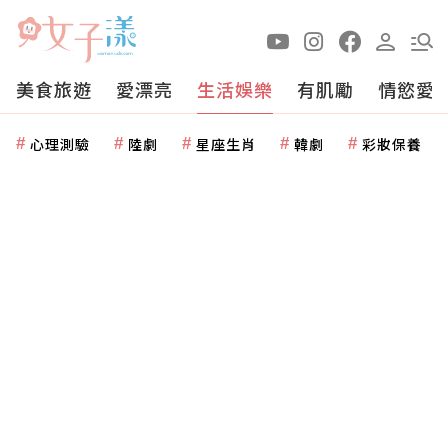
美食旅遊
愛漂亮
生活娛樂
有肌勵
情慾愛
心理測驗
陸劇
星座生肖
韓劇
彩妝保養