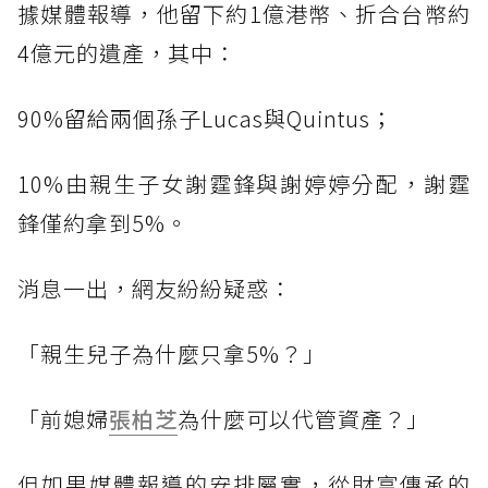
據媒體報導，他留下約1億港幣、折合台幣約
4億元的遺產，其中：
90%留給兩個孫子Lucas與Quintus；
10%由親生子女謝霆鋒與謝婷婷分配，謝霆
鋒僅約拿到5%。
消息一出，網友紛紛疑惑：
「親生兒子為什麼只拿5%？」
「前媳婦
張柏芝
為什麼可以代管資產？」
但如果媒體報導的安排屬實，從財富傳承的