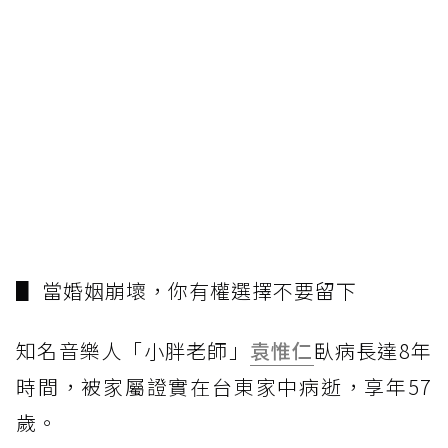
▋ 當婚姻崩壞，你有權選擇不要留下
知名音樂人「小胖老師」
袁惟仁
臥病長達8年
時間，被家屬證實在台東家中病逝，享年57
歲。