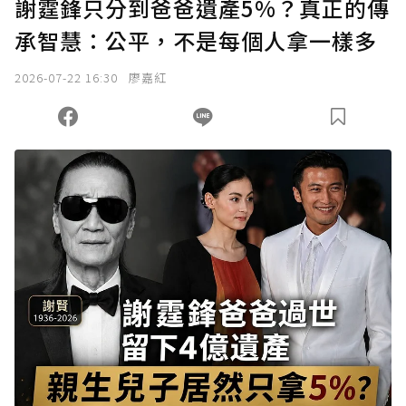
謝霆鋒只分到爸爸遺產5%？真正的傳
承智慧：公平，不是每個人拿一樣多
2026-07-22 16:30
廖嘉紅