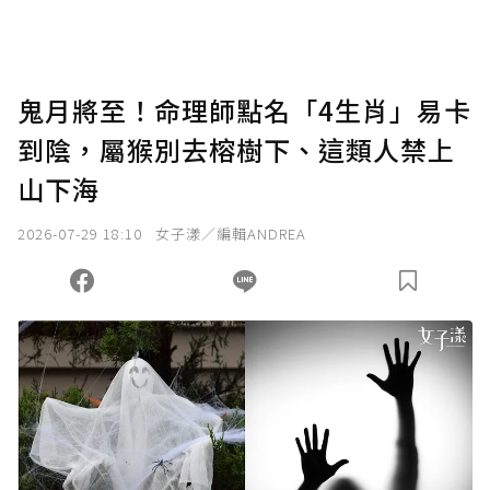
助點數即不得撤銷，單筆贊助最低點數為30
點，最高點數沒有上限。
U 利點數 1 點 = NTD 1 元。
鬼月將至！命理師點名「4生肖」易卡
到陰，屬猴別去榕樹下、這類人禁上
確認送出
山下海
我已詳閱贊助說明，且同意站方的使用條款。
2026-07-29 18:10
女子漾／編輯ANDREA
您當前剩餘 U 利點數：
0
點；前往
購買點數