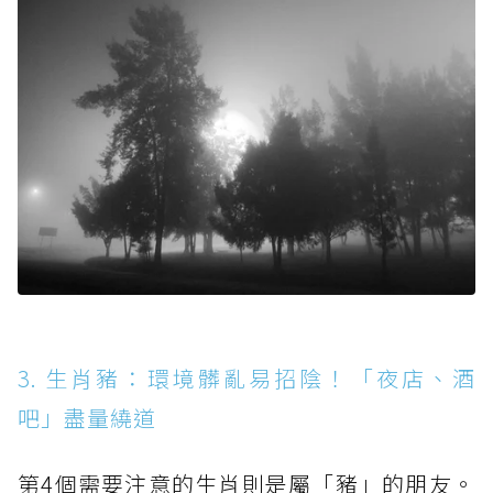
3. 生肖豬：環境髒亂易招陰！「夜店、酒
吧」盡量繞道
第4個需要注意的生肖則是屬「豬」的朋友。