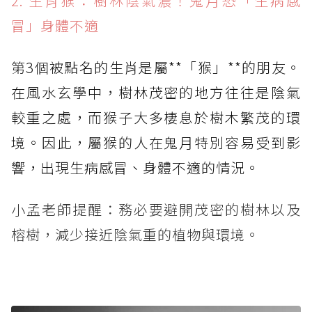
2. 生肖猴：樹林陰氣濃！鬼月恐「生病感
冒」身體不適
第3個被點名的生肖是屬**「猴」**的朋友。
在風水玄學中，樹林茂密的地方往往是陰氣
較重之處，而猴子大多棲息於樹木繁茂的環
境。因此，屬猴的人在鬼月特別容易受到影
響，出現生病感冒、身體不適的情況。
小孟老師提醒：務必要避開茂密的樹林以及
榕樹，減少接近陰氣重的植物與環境。