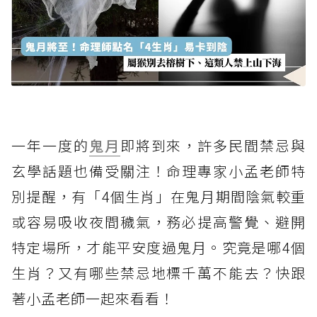
一年一度的
鬼月
即將到來，許多民間禁忌與
玄學話題也備受關注！命理專家小孟老師特
別提醒，有「4個生肖」在鬼月期間陰氣較重
或容易吸收夜間穢氣，務必提高警覺、避開
特定場所，才能平安度過鬼月。究竟是哪4個
生肖？又有哪些禁忌地標千萬不能去？快跟
著小孟老師一起來看看！