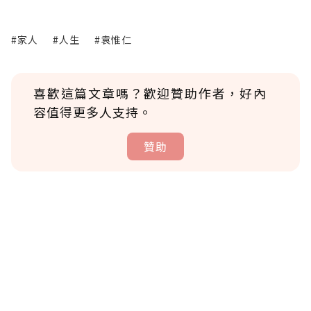
#家人
#人生
#袁惟仁
喜歡這篇文章嗎？歡迎贊助作者，好內
容值得更多人支持。
贊助
贊助說明
為了鼓勵作者持續創作更好的內容，會員可以
使用「贊助」功能實質回饋給喜愛的作者。可
將您認為適合的點數贈送給作者，一旦使用贊