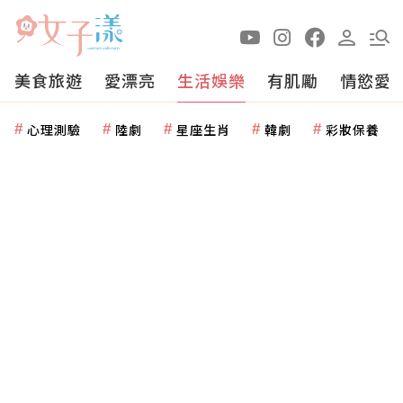
美食旅遊
愛漂亮
生活娛樂
有肌勵
情慾愛
心理測驗
陸劇
星座生肖
韓劇
彩妝保養