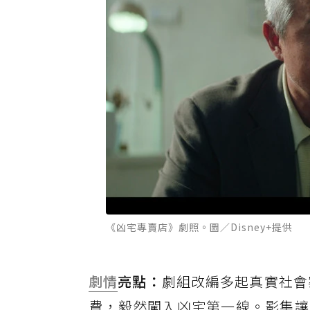
《凶宅專賣店》劇照。圖／Disney+提供
劇情
亮點：
劇組改編多起真實社會
費，毅然闖入凶宅第一線。影集讓