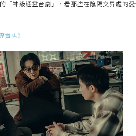
的「神級通靈台劇」，看那些在陰陽交界處的愛
專賣店》