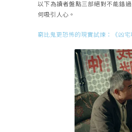
以下為讀者盤點三部絕對不能錯過
何吸引人心。
窮比鬼更恐怖的現實試煉：《凶宅