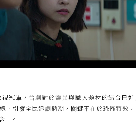
收視冠軍，
台劇
對於
靈異
與職人題材的結合已進
線、引發全民追劇熱潮，關鍵不在於恐怖特效，
念」。