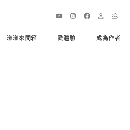
漾漾來開箱
愛體驗
成為作者