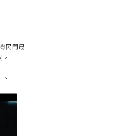
灣民間最
狀。
」。