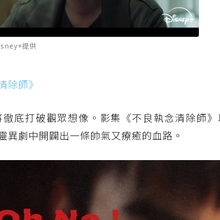
ney+提供
清除師》
將徹底打破觀眾想像。影集《不良執念清除師》
靈異劇中開闢出一條帥氣又療癒的血路。