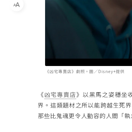
《凶宅專賣店》劇照。圖／Disney+提供
《
凶宅專賣店
》以黑馬之姿穩坐
界。這類題材之所以能跨越生死界
那些比鬼魂更令人動容的人間「執