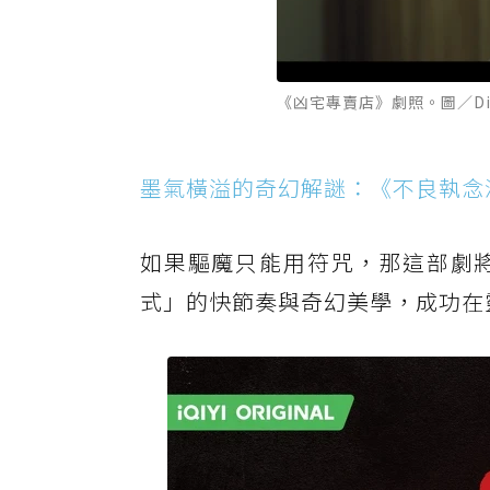
《凶宅專賣店》劇照。圖／Dis
墨氣橫溢的奇幻解謎：《不良執念
如果驅魔只能用符咒，那這部劇
式」的快節奏與奇幻美學，成功在