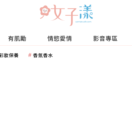
有肌勵
情慾愛情
影音專區
彩妝保養
香氛香水