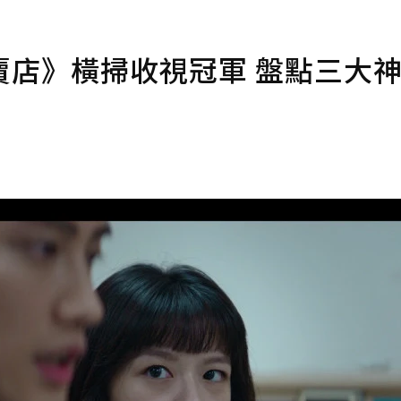
賣店》橫掃收視冠軍 盤點三大