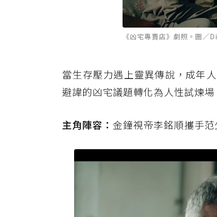
《凶宅專賣店》劇照。圖／Dis
當生存壓力遇上靈異傳說，成年人
避諱的凶宅議題轉化為人性試煉場
主角陣容：
金鐘視帝李銘順攜手范