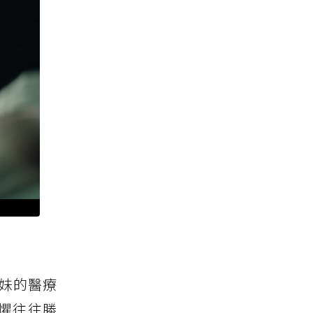
妹的醫療
懼往往勝