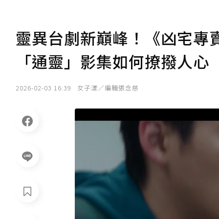
靈異台劇新巔峰！《凶宅專
「通靈」影集如何撩撥人心
2026-02-03 16:39
女子漾／編輯張念慈