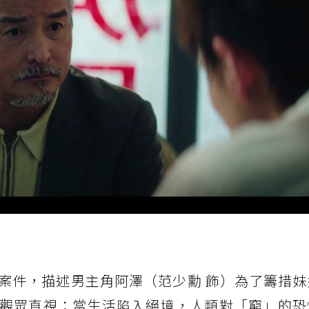
案件，描述男主角阿澤（范少勳 飾）為了籌措妹
觀眾直視：當生活陷入絕境，人類對「窮」的恐