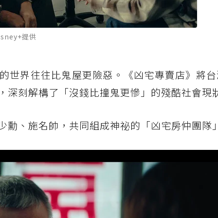
ney+提供
的世界往往比鬼屋更險惡。《凶宅專賣店》將台
，深刻解構了「沒錢比撞鬼更慘」的殘酷社會現
少勳、施名帥，共同組成神祕的「凶宅房仲團隊