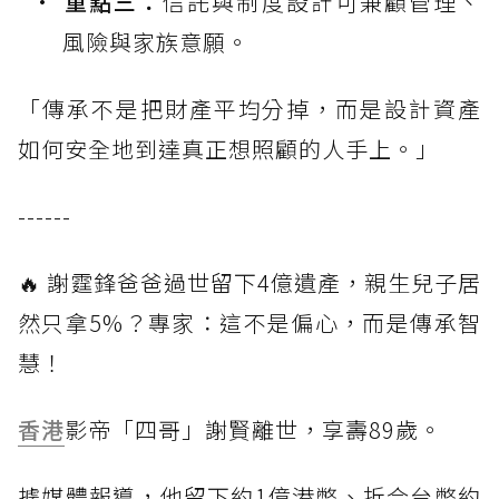
重點三：
信託與制度設計可兼顧管理、
風險與家族意願。
「傳承不是把財產平均分掉，而是設計資產
如何安全地到達真正想照顧的人手上。」
------
🔥 謝霆鋒爸爸過世留下4億遺產，親生兒子居
然只拿5%？專家：這不是偏心，而是傳承智
慧！
香港
影帝「四哥」謝賢離世，享壽89歲。
據媒體報導，他留下約1億港幣、折合台幣約