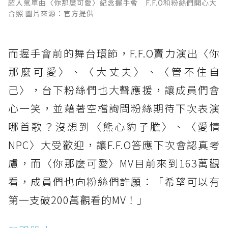
超人氣單曲〈你那麼可愛〉紀念握手會 F.F.O和粉絲們開心大
合照 圖片來源：官方提供
而握手會前的舞台環節，F.F.O賣力演出〈你
那麼可愛〉、〈大丈夫〉、〈管不住自
己〉，台下粉絲們也大聲應援，讓成員們會
心一笑，並藉著空檔詢問粉絲期待下次表演
哪首歌？沒想到〈熊心豹子膽〉、〈愛情
NPC〉大受歡迎，讓F.F.O答應下次會認真考
慮，而〈你那麼可愛〉MV目前來到163萬觀
看，成員們也向粉絲們許願：「希望可以有
第一支破200萬觀看的MV！」