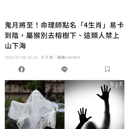
鬼月將至！命理師點名「4生肖」易卡
到陰，屬猴別去榕樹下、這類人禁上
山下海
2026-07-29 18:10
女子漾／編輯ANDREA