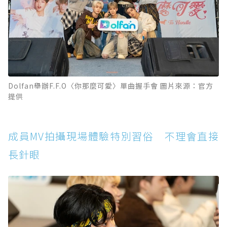
Dolfan舉辦F.F.O〈你那麼可愛〉單曲握手會 圖片來源：官方
提供
成員MV拍攝現場體驗特別習俗 不理會直接
長針眼