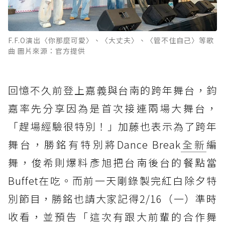
F.F.O演出〈你那麼可愛〉、〈大丈夫〉、〈管不住自己〉等歌
曲 圖片來源：官方提供
回憶不久前登上嘉義與台南的跨年舞台，鈞
嘉率先分享因為是首次接連兩場大舞台，
「趕場經驗很特別！」加藤也表示為了跨年
舞台，勝銘有特別將Dance Break
全新
編
舞，俊希則爆料彥旭把台南後台的餐點當
Buffet在吃。而前一天剛錄製完紅白除夕特
別節目，勝銘也請大家記得2/16（一）準時
收看，並預告「這次有跟大前輩的合作舞