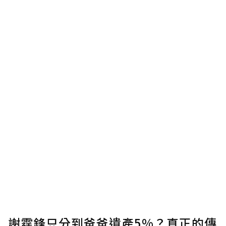
謝霆鋒只分到爸爸遺產5%？真正的傳