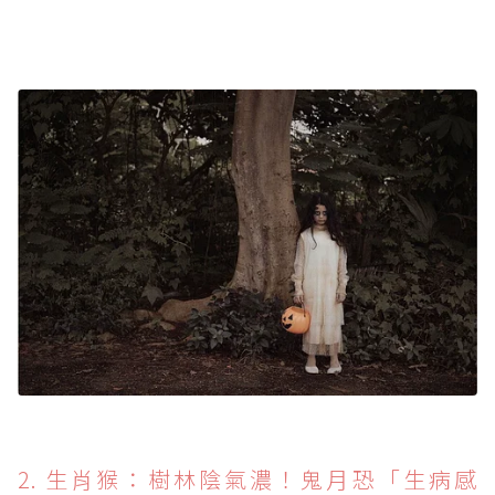
2. 生肖猴：樹林陰氣濃！鬼月恐「生病感