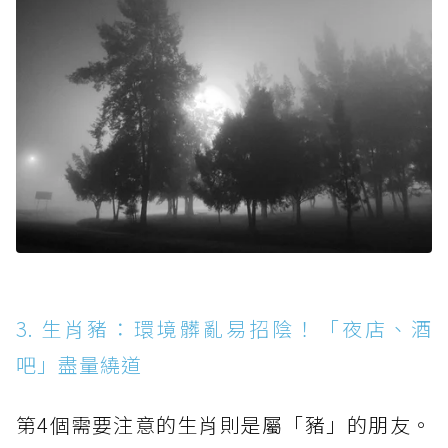
3. 生肖豬：環境髒亂易招陰！「夜店、酒
吧」盡量繞道
第4個需要注意的生肖則是屬「豬」的朋友。