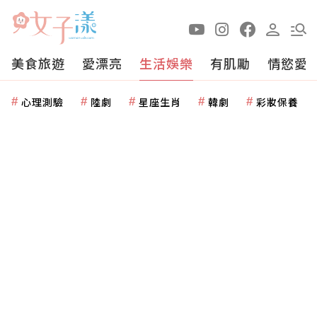
美食旅遊
愛漂亮
生活娛樂
有肌勵
情慾愛
心理測驗
陸劇
星座生肖
韓劇
彩妝保養