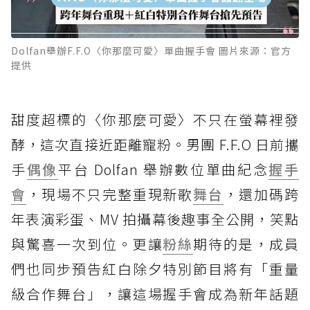
Dolfan舉辦F.F.O〈你那麼可愛〉單曲握手會 圖片來源：官方
提供
甜度超標的〈你那麼可愛〉不只在螢幕裡發
酵，這次直接近距離寵粉。男團 F.F.O 日前攜
手
偶像
平台 Dolfan 舉辦數位單曲紀念
握手
會
，現場不只完整重現新歌
舞台
，還加碼跨
年表演彩蛋、MV 拍攝幕後趣事全公開，笑點
與驚喜一次到位。更讓
粉絲
期待的是，成員
們也同步預告紅白除夕特別節目將有「重量
級合作舞台」，讓這場握手會成為新年話題