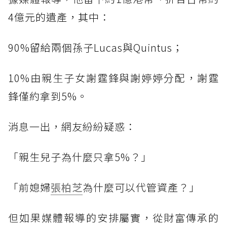
4億元的遺產，其中：
90%留給兩個孫子Lucas與Quintus；
10%由親生子女謝霆鋒與謝婷婷分配，謝霆
鋒僅約拿到5%。
消息一出，網友紛紛疑惑：
「親生兒子為什麼只拿5%？」
「前媳婦
張柏芝
為什麼可以代管資產？」
但如果媒體報導的安排屬實，從財富傳承的