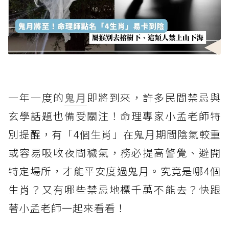
一年一度的
鬼月
即將到來，許多民間禁忌與
玄學話題也備受關注！命理專家小孟老師特
別提醒，有「4個生肖」在鬼月期間陰氣較重
或容易吸收夜間穢氣，務必提高警覺、避開
特定場所，才能平安度過鬼月。究竟是哪4個
生肖？又有哪些禁忌地標千萬不能去？快跟
著小孟老師一起來看看！