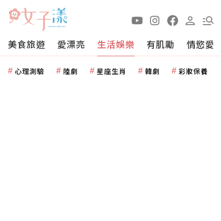
美食旅遊
愛漂亮
生活娛樂
有肌勵
情慾愛
心理測驗
陸劇
星座生肖
韓劇
彩妝保養