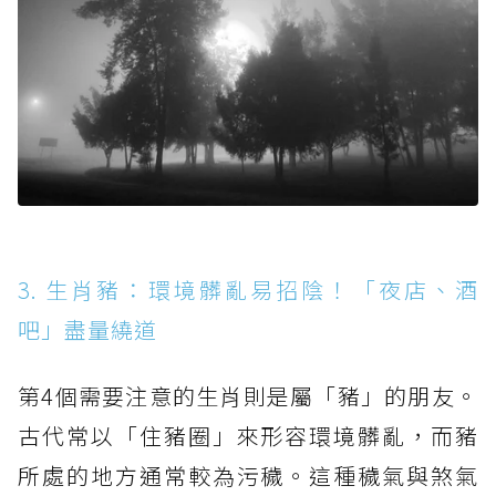
3. 生肖豬：環境髒亂易招陰！「夜店、酒
吧」盡量繞道
第4個需要注意的生肖則是屬「豬」的朋友。
古代常以「住豬圈」來形容環境髒亂，而豬
所處的地方通常較為污穢。這種穢氣與煞氣