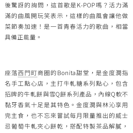
後驚訝的詢問，這首歌是K-POP嗎？活力滿
滿的曲風開玩笑表示，這樣的曲風會讓他做
菜節奏加速！是一首青春活力的歌曲，相當
具備正能量。
座落
西門町
商圈的Bonita甜堂，是金度潤指
名手工點心店，主打牛軋糖系列點心，包含
招牌的牛軋餅與雪Q餅系列產品，內線Q軟不
黏牙香氣十足是其特色。金度潤與林沁享用
完主食，也不忘來嘗試每月限量推出的威士
忌葡萄牛軋夾心餅乾，搭配特製茶品解膩，