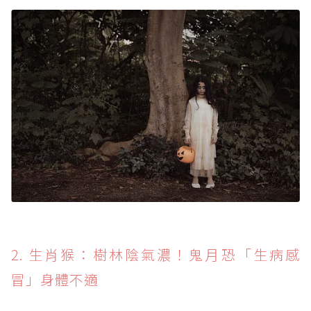
2. 生肖猴：樹林陰氣濃！鬼月恐「生病感
冒」身體不適