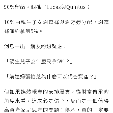
90%留給兩個孫子Lucas與Quintus；
10%由親生子女謝霆鋒與謝婷婷分配，謝霆
鋒僅約拿到5%。
消息一出，網友紛紛疑惑：
「親生兒子為什麼只拿5%？」
「前媳婦
張柏芝
為什麼可以代管資產？」
但如果媒體報導的安排屬實，從財富傳承的
角度來看，這未必是偏心，反而是一個值得
高資產家庭思考的問題：傳承，真的一定要