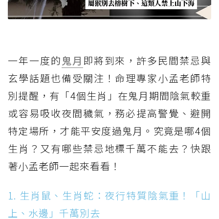
一年一度的
鬼月
即將到來，許多民間禁忌與
玄學話題也備受關注！命理專家小孟老師特
別提醒，有「4個生肖」在鬼月期間陰氣較重
或容易吸收夜間穢氣，務必提高警覺、避開
特定場所，才能平安度過鬼月。究竟是哪4個
生肖？又有哪些禁忌地標千萬不能去？快跟
著小孟老師一起來看看！
1. 生肖鼠、生肖蛇：夜行特質陰氣重！「山
上、水邊」千萬別去