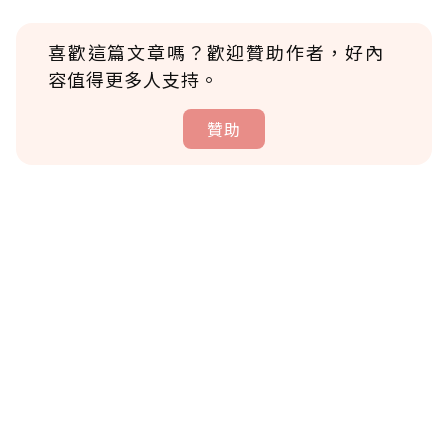
喜歡這篇文章嗎？歡迎贊助作者，好內
容值得更多人支持。
贊助
贊助說明
為了鼓勵作者持續創作更好的內容，會員可以
使用「贊助」功能實質回饋給喜愛的作者。可
將您認為適合的點數贈送給作者，一旦使用贊
助點數即不得撤銷，單筆贊助最低點數為30
點，最高點數沒有上限。
U 利點數 1 點 = NTD 1 元。