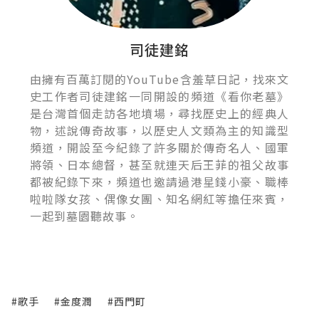
司徒建銘
由擁有百萬訂閱的YouTube含羞草日記，找來文
史工作者司徒建銘一同開設的頻道《看你老墓》
是台灣首個走訪各地墳場，尋找歷史上的經典人
物，述說傳奇故事，以歷史人文類為主的知識型
頻道，開設至今紀錄了許多關於傳奇名人、國軍
將領、日本總督，甚至就連天后王菲的祖父故事
都被紀錄下來，頻道也邀請過港星錢小豪、職棒
啦啦隊女孩、偶像女團、知名網紅等擔任來賓，
一起到墓園聽故事。
#歌手
#金度潤
#西門町