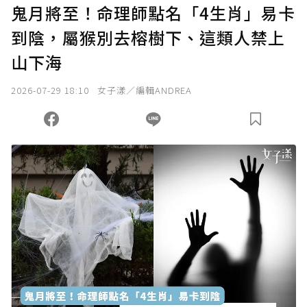
鬼月將至！命理師點名「4生肖」易卡
到陰，屬猴別去榕樹下、這類人禁上
確認送出
山下海
我已詳閱贊助說明，且同意站方的使用條款。
2026-07-29 18:10
女子漾／編輯ANDREA
您當前剩餘 U 利點數：
0
點；前往
購買點數