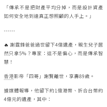
「傳承不是把財產平均分掉，而是設計資產
如何安全地到達真正想照顧的人手上。」
------
🔥 謝霆鋒爸爸過世留下4億遺產，親生兒子居
然只拿5%？專家：這不是偏心，而是傳承智
慧！
香港
影帝「四哥」謝賢離世，享壽89歲。
據媒體報導，他留下約1億港幣、折合台幣約
4億元的遺產，其中：