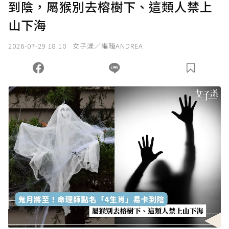
到陰，屬猴別去榕樹下、這類人禁上
確認送出
山下海
我已詳閱贊助說明，且同意站方的使用條款。
2026-07-29 18:10
女子漾／編輯ANDREA
您當前剩餘 U 利點數：
0
點；前往
購買點數