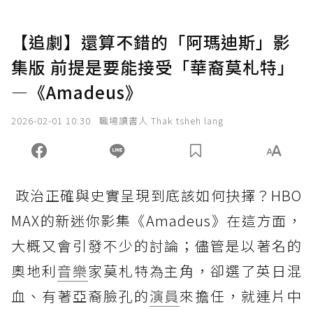
【追劇】還算不錯的「阿瑪迪斯」影
集版 前提是要能接受「華裔莫札特」
—《Amadeus》
2026-02-01 10:30
職場讀書人 Thak tsheh lang
政治正確與史實呈現到底該如何抉擇？HBO
MAX的新迷你影集《Amadeus》在這方面，
大概又會引發不少的討論；儘管是以著名的
奧地利
音樂
家莫札特為主角，卻選了英日混
血、有著亞裔臉孔的
演員
來擔任，就連片中