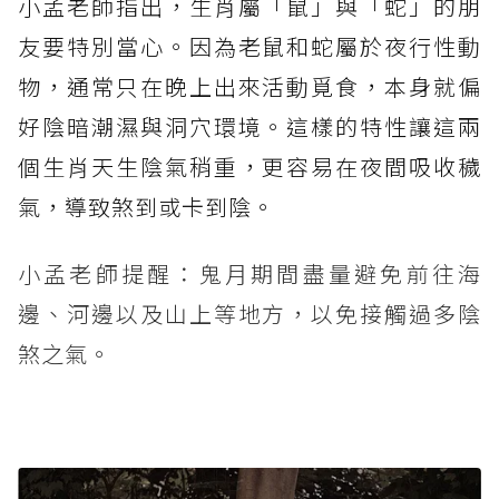
小孟老師指出，生肖屬「鼠」與「蛇」的朋
友要特別當心。因為老鼠和蛇屬於夜行性動
物，通常只在晚上出來活動覓食，本身就偏
好陰暗潮濕與洞穴環境。這樣的特性讓這兩
個生肖天生陰氣稍重，更容易在夜間吸收穢
氣，導致煞到或卡到陰。
小孟老師提醒：鬼月期間盡量避免前往海
邊、河邊以及山上等地方，以免接觸過多陰
煞之氣。