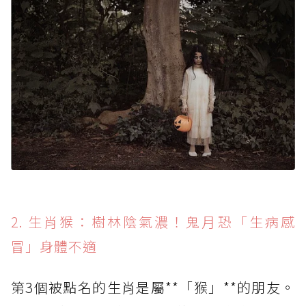
2. 生肖猴：樹林陰氣濃！鬼月恐「生病感
冒」身體不適
第3個被點名的生肖是屬**「猴」**的朋友。