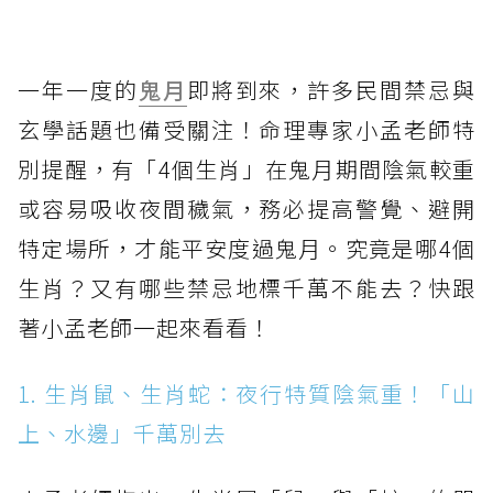
一年一度的
鬼月
即將到來，許多民間禁忌與
玄學話題也備受關注！命理專家小孟老師特
別提醒，有「4個生肖」在鬼月期間陰氣較重
或容易吸收夜間穢氣，務必提高警覺、避開
特定場所，才能平安度過鬼月。究竟是哪4個
生肖？又有哪些禁忌地標千萬不能去？快跟
著小孟老師一起來看看！
1. 生肖鼠、生肖蛇：夜行特質陰氣重！「山
上、水邊」千萬別去