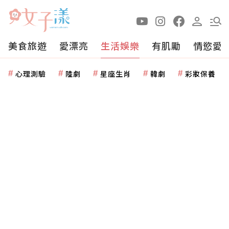
美食旅遊
愛漂亮
生活娛樂
有肌勵
情慾愛
心理測驗
陸劇
星座生肖
韓劇
彩妝保養