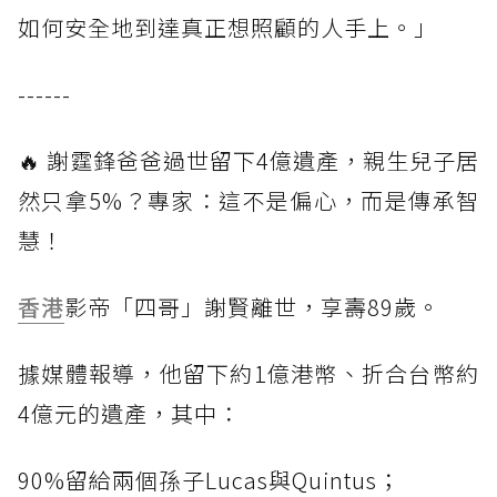
如何安全地到達真正想照顧的人手上。」
------
🔥 謝霆鋒爸爸過世留下4億遺產，親生兒子居
然只拿5%？專家：這不是偏心，而是傳承智
慧！
香港
影帝「四哥」謝賢離世，享壽89歲。
據媒體報導，他留下約1億港幣、折合台幣約
4億元的遺產，其中：
90%留給兩個孫子Lucas與Quintus；