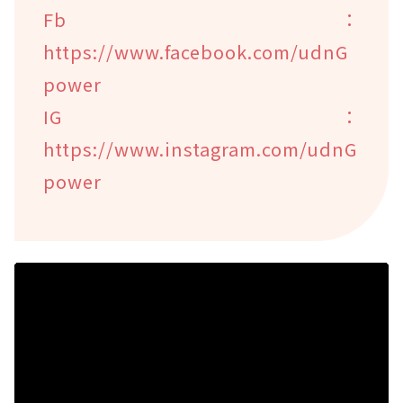
Fb：
https://www.facebook.com/udnG
power
IG：
https://www.instagram.com/udnG
power