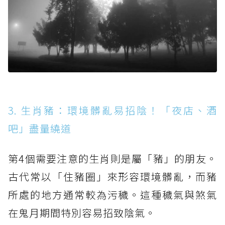
3. 生肖豬：環境髒亂易招陰！「夜店、酒
吧」盡量繞道
第4個需要注意的生肖則是屬「豬」的朋友。
古代常以「住豬圈」來形容環境髒亂，而豬
所處的地方通常較為污穢。這種穢氣與煞氣
在鬼月期間特別容易招致陰氣。