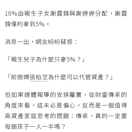
10%由親生子女謝霆鋒與謝婷婷分配，謝霆
鋒僅約拿到5%。
消息一出，網友紛紛疑惑：
「親生兒子為什麼只拿5%？」
「前媳婦
張柏芝
為什麼可以代管資產？」
但如果媒體報導的安排屬實，從財富傳承的
角度來看，這未必是偏心，反而是一個值得
高資產家庭思考的問題：傳承，真的一定要
每個孩子一人一半嗎？