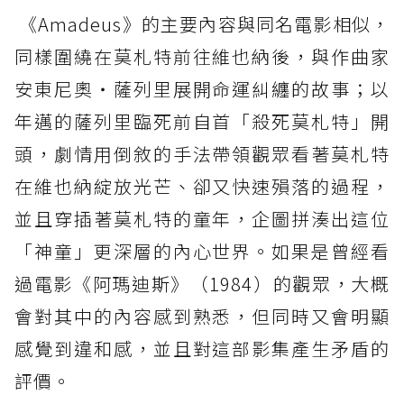
《Amadeus》的主要內容與同名電影相似，
同樣圍繞在莫札特前往維也納後，與作曲家
安東尼奧・薩列里展開命運糾纏的故事；以
年邁的薩列里臨死前自首「殺死莫札特」開
頭，劇情用倒敘的手法帶領觀眾看著莫札特
在維也納綻放光芒、卻又快速殞落的過程，
並且穿插著莫札特的童年，企圖拼湊出這位
「神童」更深層的內心世界。如果是曾經看
過電影《阿瑪迪斯》（1984）的觀眾，大概
會對其中的內容感到熟悉，但同時又會明顯
感覺到違和感，並且對這部影集產生矛盾的
評價。