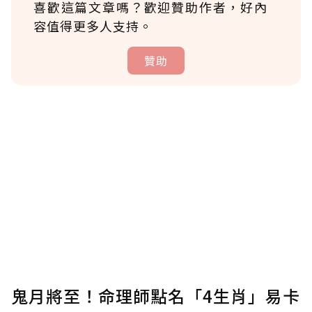
喜歡這篇文章嗎？歡迎贊助作者，好內
容值得更多人支持。
贊助
贊助說明
為了鼓勵作者持續創作更好的內容，會員可以
使用「贊助」功能實質回饋給喜愛的作者。可
將您認為適合的點數贈送給作者，一旦使用贊
助點數即不得撤銷，單筆贊助最低點數為30
點，最高點數沒有上限。
U 利點數 1 點 = NTD 1 元。
鬼月將至！命理師點名「4生肖」易卡