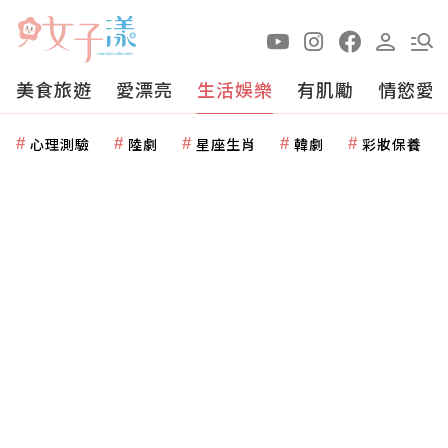
美食旅遊
愛漂亮
生活娛樂
有肌勵
情慾愛
心理測驗
陸劇
星座生肖
韓劇
彩妝保養