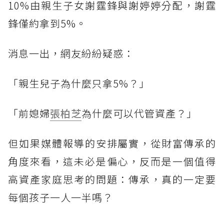
10%由親生子女謝霆鋒與謝婷婷分配，謝霆
鋒僅約拿到5%。
消息一出，網友紛紛疑惑：
「親生兒子為什麼只拿5%？」
「前媳婦
張柏芝
為什麼可以代管資產？」
但如果媒體報導的安排屬實，從財富傳承的
角度來看，這未必是偏心，反而是一個值得
高資產家庭思考的問題：傳承，真的一定要
每個孩子一人一半嗎？