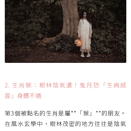
2. 生肖猴：樹林陰氣濃！鬼月恐「生病感
冒」身體不適
第3個被點名的生肖是屬**「猴」**的朋友。
在風水玄學中，樹林茂密的地方往往是陰氣