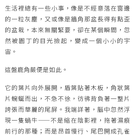
生活裡總有一些小事，像是不經意落在窗邊
的一粒灰塵，又或像是牆角那盆長得有點歪
的盆栽，本來無關緊要，卻在某個瞬間，忽
然被園丁的目光撿起，變成一個小小的宇
宙。
這盤鹿角蕨便是如此。
它的葉片向外展開，盾葉貼著木板，角狀葉
片蜿蜒而出，不急不徐，彷彿背負著一整片
誇張而華麗的尾屏。我端詳著，腦中忽然浮
現一隻蝸牛——不是縮在陰影裡，拖著濕痕
前行的那種；而是昂首慢行、尾巴開成孔雀