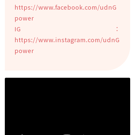
https://www.facebook.com/udnG
power
IG：
https://www.instagram.com/udnG
power