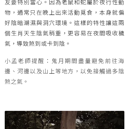
友要特別當心。因為老鼠和蛇屬於夜行性動
物，通常只在晚上出來活動覓食，本身就偏
好陰暗潮濕與洞穴環境。這樣的特性讓這兩
個生肖天生陰氣稍重，更容易在夜間吸收穢
氣，導致煞到或卡到陰。
小孟老師提醒：鬼月期間盡量避免前往海
邊、河邊以及山上等地方，以免接觸過多陰
煞之氣。