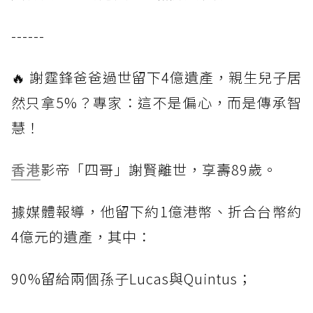
------
🔥 謝霆鋒爸爸過世留下4億遺產，親生兒子居
然只拿5%？專家：這不是偏心，而是傳承智
慧！
香港
影帝「四哥」謝賢離世，享壽89歲。
據媒體報導，他留下約1億港幣、折合台幣約
4億元的遺產，其中：
90%留給兩個孫子Lucas與Quintus；