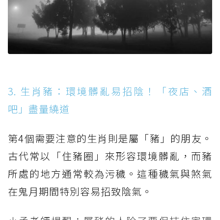
3. 生肖豬：環境髒亂易招陰！「夜店、酒
吧」盡量繞道
第4個需要注意的生肖則是屬「豬」的朋友。
古代常以「住豬圈」來形容環境髒亂，而豬
所處的地方通常較為污穢。這種穢氣與煞氣
在鬼月期間特別容易招致陰氣。