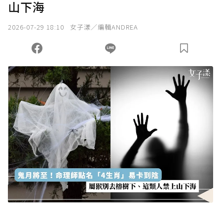
山下海
我已詳閱贊助說明，且同意站方的使用條款。
2026-07-29 18:10
女子漾／編輯ANDREA
您當前剩餘 U 利點數：
0
點；前往
購買點數