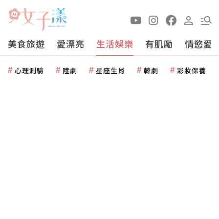
美食旅遊
愛漂亮
生活娛樂
有肌勵
情慾愛
心理測驗
陸劇
星座生肖
韓劇
彩妝保養