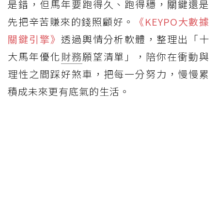
是錯，但馬年要跑得久、跑得穩，關鍵還是
先把辛苦賺來的錢照顧好。
《KEYPO大數據
關鍵引擎》
透過輿情分析軟體，整理出「十
大馬年優化
財務
願望清單」，陪你在衝動與
理性之間踩好煞車，把每一分努力，慢慢累
積成未來更有底氣的生活。