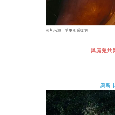
圖片來源：華納影業提供
與魔鬼共
奧斯