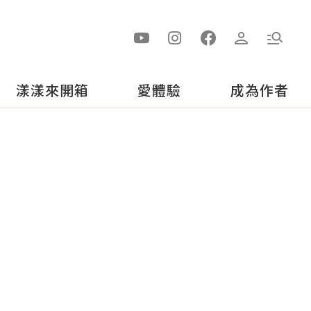
漾漾來開箱
愛體驗
成為作者