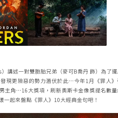
ers）講述一對雙胞胎兄弟（麥可B喬丹 飾）為了
發現更險惡的勢力潛伏於此…今年1月《罪人》
男主角…16大獎項，刷新奧斯卡金像獎提名數量
漾一起來盤點《罪人》10大經典金句吧！