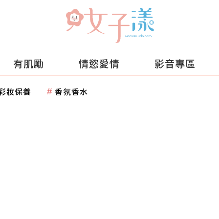
有肌勵
情慾愛情
影音專區
彩妝保養
香氛香水