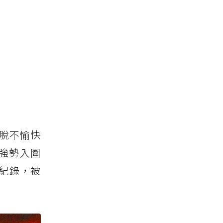
擺脫不愉快
強勢入圍
紀錄，被