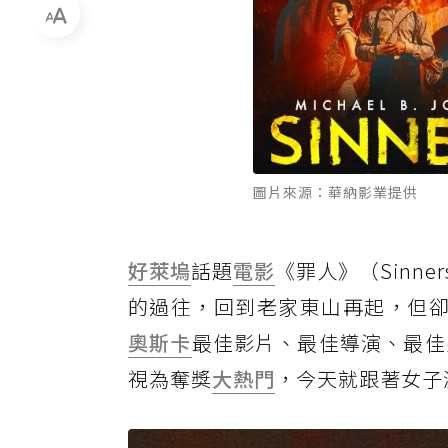
圖片來源：華納影業提供
好萊塢
話題
電影
《罪人》（Sinn
的過往，回到老家東山再起，但卻
奧斯卡
最佳影片、最佳導演、最佳
視為奪獎
大熱門
，今天就跟著女子