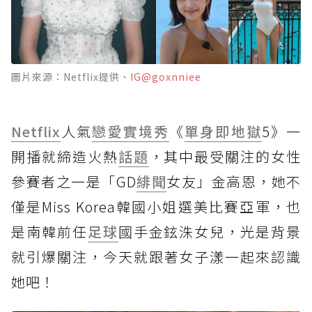
圖片來源：Netflix提供、
IG@goxnniee
Netflix
人氣
戀愛
實境秀
《
單身即地獄
5》一
開播就締造火熱
話題
，其中最受關注的女性
參賽者之一是「GD
緋聞
女友」金高恩，她不
僅是Miss Korea韓國小姐選美比賽亞軍，也
是南韓前任
足球
國手金鉉洙女兒，光是背景
就引爆關注，今天就跟著女子漾一起來認識
她吧！