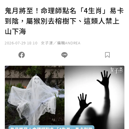
鬼月將至！命理師點名「4生肖」易卡
到陰，屬猴別去榕樹下、這類人禁上
山下海
2026-07-29 18:10
女子漾／編輯ANDREA