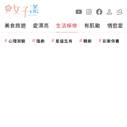
美食旅遊
愛漂亮
生活娛樂
有肌勵
情慾愛
心理測驗
陸劇
星座生肖
韓劇
彩妝保養