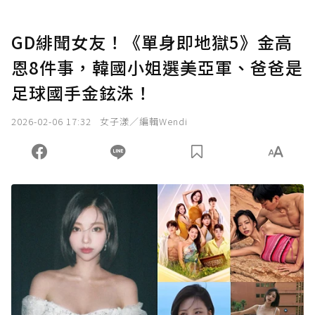
GD緋聞女友！《單身即地獄5》金高
恩8件事，韓國小姐選美亞軍、爸爸是
足球國手金鉉洙！
2026-02-06 17:32
女子漾／編輯Wendi