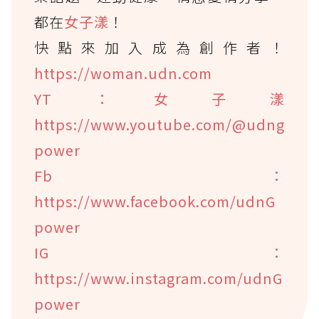
都在
女子漾
！
快點來加入成為創作者！
https://woman.udn.com
YT：女子漾
https://www.youtube.com/@udng
power
Fb：
https://www.facebook.com/udnG
power
IG：
https://www.instagram.com/udnG
power