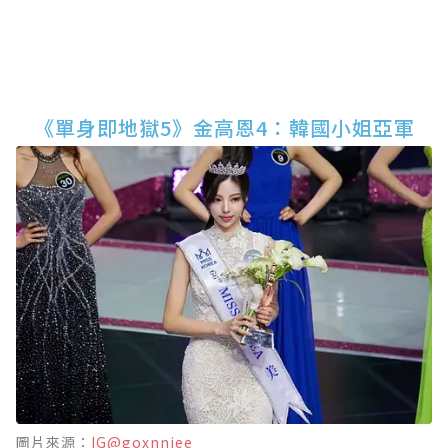
《單身即地獄5》金高恩4：韓國小姐亞軍
圖片來源：
IG@goxnniee