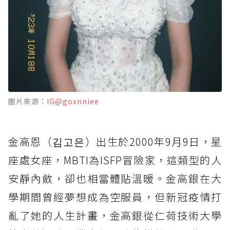
圖片來源：
IG@goxnniee
金高恩（김고은）出生於2000年9月9日，星
座處女座，MBTI為ISFP冒險家，這類型的人
安靜內斂，卻也相當體貼溫暖。金高銀在大
學期間曾經夢想成為空服員，但新冠疫情打
亂了她的人生計畫，金高銀從仁荷技術大學