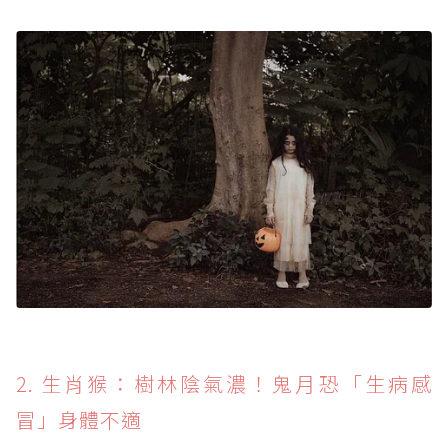
2. 生肖猴：樹林陰氣濃！鬼月恐「生病感
冒」身體不適