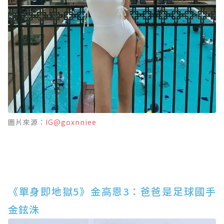
圖片來源：
IG@goxnniee
《單身即地獄5》金高恩3：爸爸是足球國手
金鉉洙