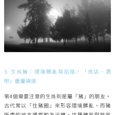
3. 生肖豬：環境髒亂易招陰！「夜店、酒
吧」盡量繞道
第4個需要注意的生肖則是屬「豬」的朋友。
古代常以「住豬圈」來形容環境髒亂，而豬
所處的地方通常較為污穢。這種穢氣與煞氣