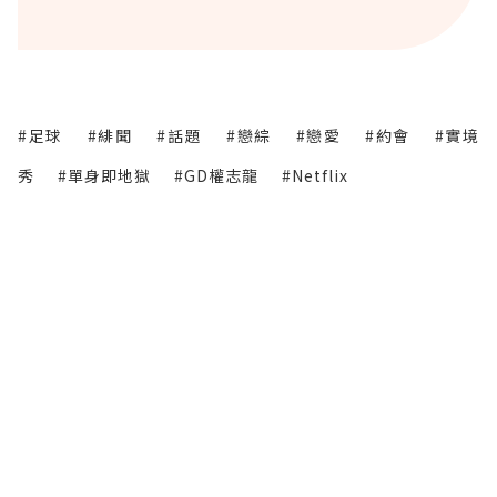
#足球
#緋聞
#話題
#戀綜
#戀愛
#約會
#實境
秀
#單身即地獄
#GD權志龍
#Netflix