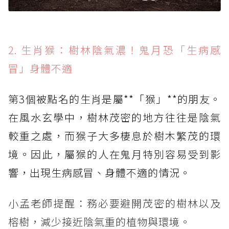
2. 生肖猴：樹林陰氣濃！鬼月恐「生病感
冒」身體不適
第3個被點名的生肖是屬**「猴」**的朋友。
在風水玄學中，樹林茂密的地方往往是陰氣
較重之處，而猴子大多棲息於樹木繁茂的環
境。因此，屬猴的人在鬼月特別容易受到影
響，出現生病感冒、身體不適的情況。
小孟老師提醒：務必要避開茂密的樹林以及
榕樹，減少接近陰氣重的植物與環境。