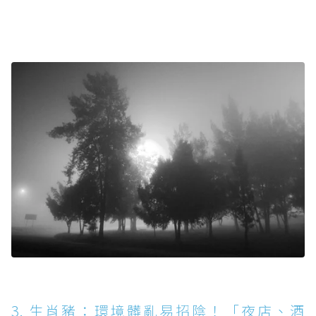
3. 生肖豬：環境髒亂易招陰！「夜店、酒