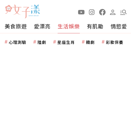
美食旅遊
愛漂亮
生活娛樂
有肌勵
情慾愛
心理測驗
陸劇
星座生肖
韓劇
彩妝保養