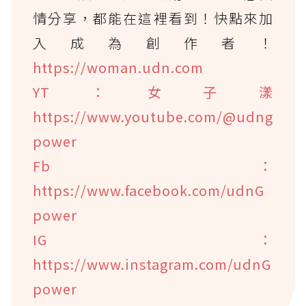
情分享，都能在這裡看到！快點來加
入成為創作者！
https://woman.udn.com
YT：女子漾
https://www.youtube.com/@udng
power
Fb：
https://www.facebook.com/udnG
power
IG：
https://www.instagram.com/udnG
power