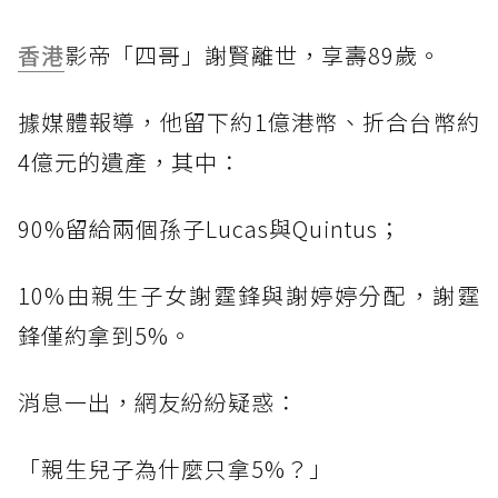
香港
影帝「四哥」謝賢離世，享壽89歲。
據媒體報導，他留下約1億港幣、折合台幣約
4億元的遺產，其中：
90%留給兩個孫子Lucas與Quintus；
10%由親生子女謝霆鋒與謝婷婷分配，謝霆
鋒僅約拿到5%。
消息一出，網友紛紛疑惑：
「親生兒子為什麼只拿5%？」