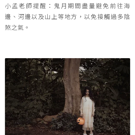
小孟老師提醒：鬼月期間盡量避免前往海
邊、河邊以及山上等地方，以免接觸過多陰
煞之氣。