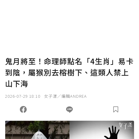
為了鼓勵作者持續創作更好的內容，會員可以
使用「贊助」功能實質回饋給喜愛的作者。可
將您認為適合的點數贈送給作者，一旦使用贊
助點數即不得撤銷，單筆贊助最低點數為30
點，最高點數沒有上限。
U 利點數 1 點 = NTD 1 元。
鬼月將至！命理師點名「4生肖」易卡
到陰，屬猴別去榕樹下、這類人禁上
確認送出
山下海
我已詳閱贊助說明，且同意站方的使用條款。
2026-07-29 18:10
女子漾／編輯ANDREA
您當前剩餘 U 利點數：
0
點；前往
購買點數