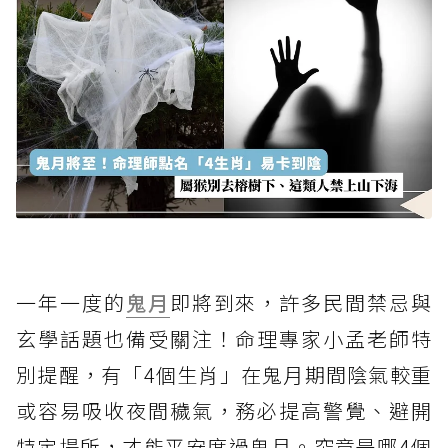
一年一度的
鬼月
即將到來，許多民間禁忌與
玄學話題也備受關注！命理專家小孟老師特
別提醒，有「4個生肖」在鬼月期間陰氣較重
或容易吸收夜間穢氣，務必提高警覺、避開
特定場所，才能平安度過鬼月。究竟是哪4個