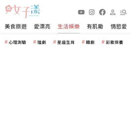
美食旅遊
愛漂亮
生活娛樂
有肌勵
情慾愛
心理測驗
陸劇
星座生肖
韓劇
彩妝保養