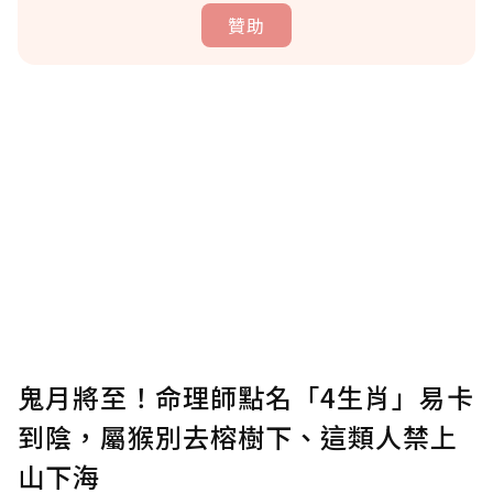
贊助
贊助說明
為了鼓勵作者持續創作更好的內容，會員可以
使用「贊助」功能實質回饋給喜愛的作者。可
將您認為適合的點數贈送給作者，一旦使用贊
助點數即不得撤銷，單筆贊助最低點數為30
點，最高點數沒有上限。
U 利點數 1 點 = NTD 1 元。
鬼月將至！命理師點名「4生肖」易卡
到陰，屬猴別去榕樹下、這類人禁上
確認送出
山下海