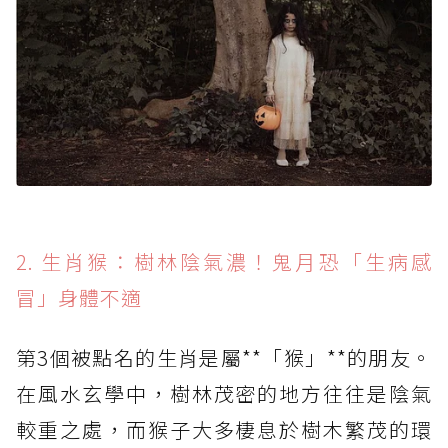
2. 生肖猴：樹林陰氣濃！鬼月恐「生病感
冒」身體不適
第3個被點名的生肖是屬**「猴」**的朋友。
在風水玄學中，樹林茂密的地方往往是陰氣
較重之處，而猴子大多棲息於樹木繁茂的環