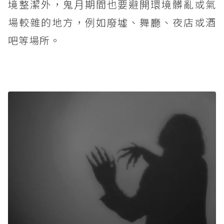
境整潔外，鬼月期間也要避開環境髒亂或氣
場較雜的地方，例如廢墟、舞廳、夜店或酒
吧等場所。