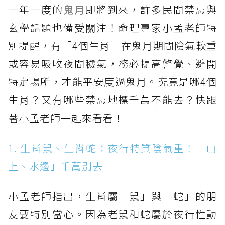
一年一度的
鬼月
即將到來，許多民間禁忌與
玄學話題也備受關注！命理專家小孟老師特
別提醒，有「4個生肖」在鬼月期間陰氣較重
或容易吸收夜間穢氣，務必提高警覺、避開
特定場所，才能平安度過鬼月。究竟是哪4個
生肖？又有哪些禁忌地標千萬不能去？快跟
著小孟老師一起來看看！
1. 生肖鼠、生肖蛇：夜行特質陰氣重！「山
上、水邊」千萬別去
小孟老師指出，生肖屬「鼠」與「蛇」的朋
友要特別當心。因為老鼠和蛇屬於夜行性動