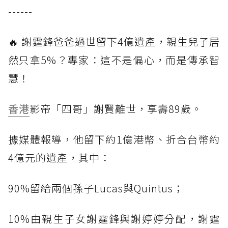
------
🔥 謝霆鋒爸爸過世留下4億遺產，親生兒子居
然只拿5%？專家：這不是偏心，而是傳承智
慧！
香港
影帝「四哥」謝賢離世，享壽89歲。
據媒體報導，他留下約1億港幣、折合台幣約
4億元的遺產，其中：
90%留給兩個孫子Lucas與Quintus；
10%由親生子女謝霆鋒與謝婷婷分配，謝霆