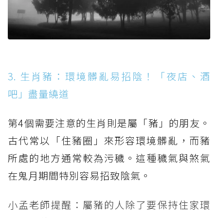
3. 生肖豬：環境髒亂易招陰！「夜店、酒
吧」盡量繞道
第4個需要注意的生肖則是屬「豬」的朋友。
古代常以「住豬圈」來形容環境髒亂，而豬
所處的地方通常較為污穢。這種穢氣與煞氣
在鬼月期間特別容易招致陰氣。
小孟老師提醒：屬豬的人除了要保持住家環