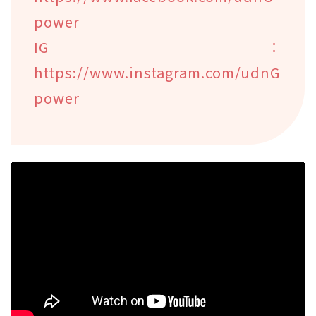
power
IG：
https://www.instagram.com/udnG
power