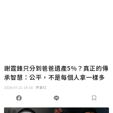
謝霆鋒只分到爸爸遺產5%？真正的傳
承智慧：公平，不是每個人拿一樣多
2026-07-22 16:30
廖嘉紅